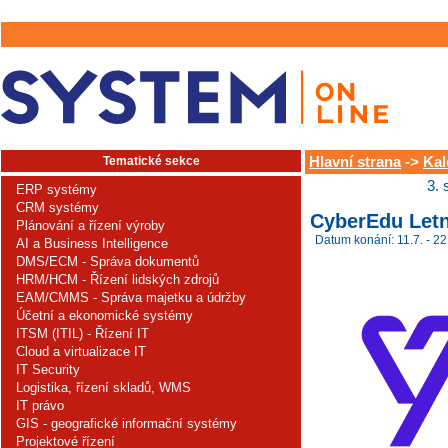
Tematické sekce
Hlavní strana
->
Kal
3. 
ERP systémy
CRM systémy
CyberEdu Letn
Plánování a řízení výroby
Datum konání: 11.7. - 22
AI a Business Intelligence
DMS/ECM - Správa dokumentů
HRM/HCM - Řízení lidských zdrojů
EAM/CMMS - Správa majetku a údržby
Účetní a ekonomické systémy
ITSM (ITIL) - Řízení IT
Cloud a virtualizace IT
IT Security
Logistika, řízení skladů, WMS
IT právo
GIS - geografické informační systémy
Projektové řízení