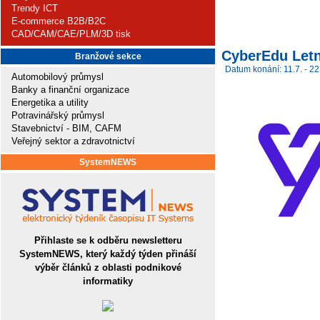
Trendy ICT
E-commerce B2B/B2C
CAD/CAM/CAE/PLM/3D tisk
CyberEdu Letn
Branžové sekce
Datum konání: 11.7. - 22
Automobilový průmysl
Banky a finanční organizace
Energetika a utility
Potravinářský průmysl
Stavebnictví - BIM, CAFM
Veřejný sektor a zdravotnictví
SystemNEWS
Přihlaste se k odběru newsletteru
SystemNEWS, který každý týden přináší
výběr článků z oblasti podnikové
informatiky