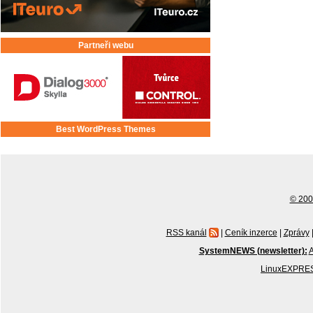
Partneři webu
Best WordPress Themes
© 2001
RSS kanál
|
Ceník inzerce
|
Zprávy
SystemNEWS (newsletter):
A
LinuxEXPRES