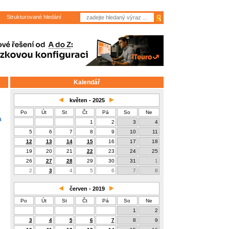
Strukturované hledání
Kalendář
květen - 2025
Po
Út
St
Čt
Pá
So
Ne
a
1
2
3
4
5
6
7
8
9
10
11
12
13
14
15
16
17
18
19
20
21
22
23
24
25
26
27
28
29
30
31
1
2
3
4
5
6
7
8
červen - 2019
Po
Út
St
Čt
Pá
So
Ne
1
2
3
4
5
6
7
8
9