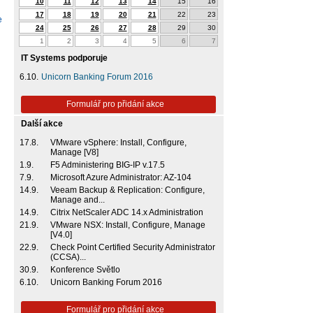
10
11
12
13
14
15
16
17
18
19
20
21
22
23
e
24
25
26
27
28
29
30
1
2
3
4
5
6
7
IT Systems podporuje
6.10.
Unicorn Banking Forum 2016
Formulář pro přidání akce
Další akce
17.8.
VMware vSphere: Install, Configure,
Manage [V8]
1.9.
F5 Administering BIG-IP v.17.5
7.9.
Microsoft Azure Administrator: AZ-104
14.9.
Veeam Backup & Replication: Configure,
Manage and...
14.9.
Citrix NetScaler ADC 14.x Administration
21.9.
VMware NSX: Install, Configure, Manage
[V4.0]
22.9.
Check Point Certified Security Administrator
(CCSA)...
30.9.
Konference Světlo
6.10.
Unicorn Banking Forum 2016
Formulář pro přidání akce