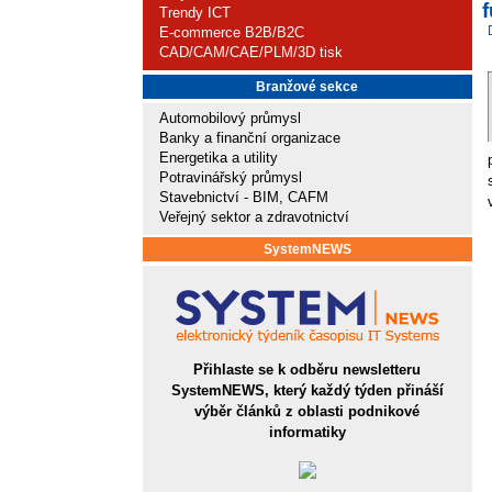
f
Trendy ICT
E-commerce B2B/B2C
CAD/CAM/CAE/PLM/3D tisk
Branžové sekce
Automobilový průmysl
Banky a finanční organizace
Energetika a utility
Potravinářský průmysl
Stavebnictví - BIM, CAFM
Veřejný sektor a zdravotnictví
SystemNEWS
Přihlaste se k odběru newsletteru
SystemNEWS, který každý týden přináší
výběr článků z oblasti podnikové
informatiky