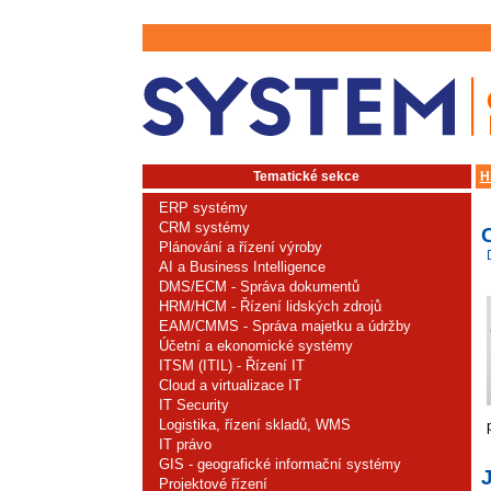
Tematické sekce
H
ERP systémy
CRM systémy
Plánování a řízení výroby
AI a Business Intelligence
DMS/ECM - Správa dokumentů
HRM/HCM - Řízení lidských zdrojů
EAM/CMMS - Správa majetku a údržby
Účetní a ekonomické systémy
ITSM (ITIL) - Řízení IT
Cloud a virtualizace IT
IT Security
Logistika, řízení skladů, WMS
IT právo
GIS - geografické informační systémy
Projektové řízení