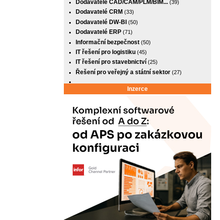
Dodavatelé CAD/CAM/PLM/BIM...
(39)
Dodavatelé CRM
(33)
Dodavatelé DW-BI
(50)
Dodavatelé ERP
(71)
Informační bezpečnost
(50)
IT řešení pro logistiku
(45)
IT řešení pro stavebnictví
(25)
Řešení pro veřejný a státní sektor
(27)
Inzerce