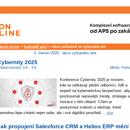
lavní strana
->
Kalendář akcí
-> Akce pořádané ve vybraném dni
3. červen 2025 - akce vybraného dne
Cybernity 2025
Datum konání: 3.6. - 3.6.
Město: Prah
Konference Cybernity 2025 je místem,
kde se setkávají přední odborníci, lídři a
experti na kybernetickou bezpečnost, aby
prozkoumali nejnovější trendy, strategie a
inovace v této oblasti. Cílem je
poskytnout znalosti a nástroje, které
pomohou lépe chránit nejen sebe, ale i své digitální prostředí....
více
Jak propojení Salesforce CRM a Helios ERP mění