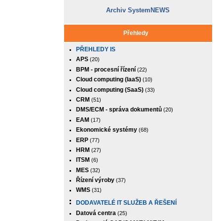
Archiv SystemNEWS
Přehledy
PŘEHLEDY IS
APS
(20)
BPM - procesní řízení
(22)
Cloud computing (IaaS)
(10)
Cloud computing (SaaS)
(33)
CRM
(51)
DMS/ECM - správa dokumentů
(20)
EAM
(17)
Ekonomické systémy
(68)
ERP
(77)
HRM
(27)
ITSM
(6)
MES
(32)
Řízení výroby
(37)
WMS
(31)
DODAVATELÉ IT SLUŽEB A ŘEŠENÍ
Datová centra
(25)