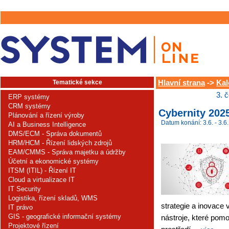
Tematické sekce
Hlavní strana
->
Kal
3. 
ERP systémy
CRM systémy
Cybernity 202
Plánování a řízení výroby
Datum konání: 3.6. - 3.6.
AI a Business Intelligence
DMS/ECM - Správa dokumentů
HRM/HCM - Řízení lidských zdrojů
EAM/CMMS - Správa majetku a údržby
Účetní a ekonomické systémy
ITSM (ITIL) - Řízení IT
Cloud a virtualizace IT
IT Security
Logistika, řízení skladů, WMS
strategie a inovace v
IT právo
GIS - geografické informační systémy
nástroje, které pomoh
Projektové řízení