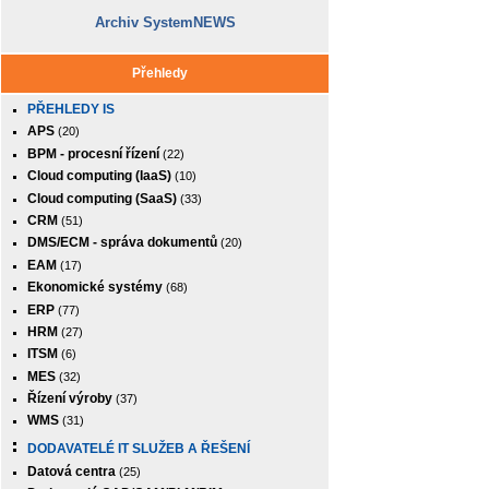
Archiv SystemNEWS
Přehledy
PŘEHLEDY IS
APS
(20)
BPM - procesní řízení
(22)
Cloud computing (IaaS)
(10)
Cloud computing (SaaS)
(33)
CRM
(51)
DMS/ECM - správa dokumentů
(20)
EAM
(17)
Ekonomické systémy
(68)
ERP
(77)
HRM
(27)
ITSM
(6)
MES
(32)
Řízení výroby
(37)
WMS
(31)
DODAVATELÉ IT SLUŽEB A ŘEŠENÍ
Datová centra
(25)