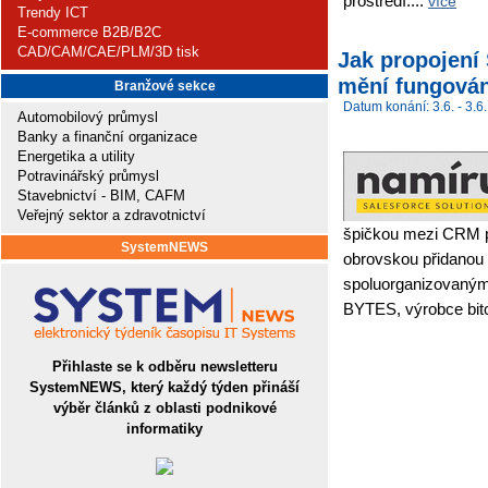
prostředí....
více
Trendy ICT
E-commerce B2B/B2C
CAD/CAM/CAE/PLM/3D tisk
Jak propojení
mění fungování
Branžové sekce
Datum konání: 3.6. - 3.6.
Automobilový průmysl
Banky a finanční organizace
Energetika a utility
Potravinářský průmysl
Stavebnictví - BIM, CAFM
Veřejný sektor a zdravotnictví
špičkou mezi CRM pl
SystemNEWS
obrovskou přidanou
spoluorganizovaný
BYTES, výrobce bitc
Přihlaste se k odběru newsletteru
SystemNEWS, který každý týden přináší
výběr článků z oblasti podnikové
informatiky