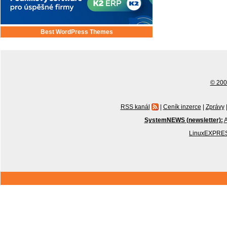
Best WordPress Themes
© 2001
RSS kanál
|
Ceník inzerce
|
Zprávy
SystemNEWS (newsletter):
A
LinuxEXPRES