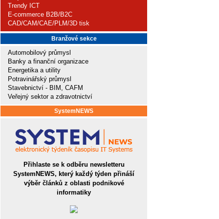
Trendy ICT
E-commerce B2B/B2C
CAD/CAM/CAE/PLM/3D tisk
Branžové sekce
Automobilový průmysl
Banky a finanční organizace
Energetika a utility
Potravinářský průmysl
Stavebnictví - BIM, CAFM
Veřejný sektor a zdravotnictví
SystemNEWS
Přihlaste se k odběru newsletteru
SystemNEWS, který každý týden přináší
výběr článků z oblasti podnikové
informatiky