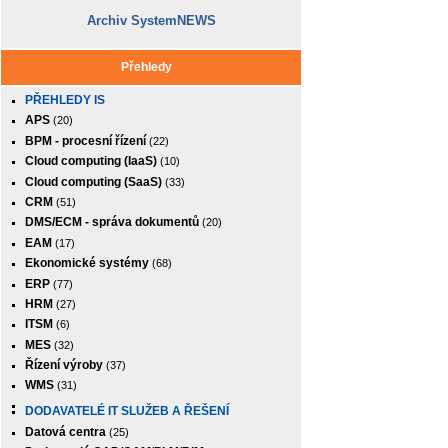
Archiv SystemNEWS
Přehledy
PŘEHLEDY IS
APS
(20)
BPM - procesní řízení
(22)
Cloud computing (IaaS)
(10)
Cloud computing (SaaS)
(33)
CRM
(51)
DMS/ECM - správa dokumentů
(20)
EAM
(17)
Ekonomické systémy
(68)
ERP
(77)
HRM
(27)
ITSM
(6)
MES
(32)
Řízení výroby
(37)
WMS
(31)
DODAVATELÉ IT SLUŽEB A ŘEŠENÍ
Datová centra
(25)