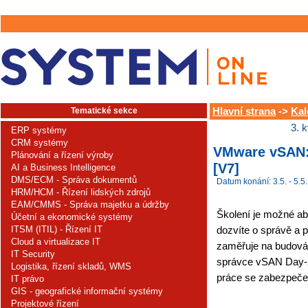
Tematické sekce
Hlavní strana
->
Kal
3. 
ERP systémy
CRM systémy
VMware vSAN:
Plánování a řízení výroby
[V7]
AI a Business Intelligence
DMS/ECM - Správa dokumentů
Datum konání: 3.5. - 5.5.
HRM/HCM - Řízení lidských zdrojů
EAM/CMMS - Správa majetku a údržby
Školení je možné abs
Účetní a ekonomické systémy
ITSM (ITIL) - Řízení IT
dozvíte o správě a
Cloud a virtualizace IT
zaměřuje na budová
IT Security
správce vSAN Day-2,
Logistika, řízení skladů, WMS
práce se zabezpečen
IT právo
GIS - geografické informační systémy
Projektové řízení