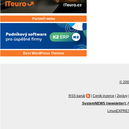
Partneři webu
Best WordPress Themes
© 2001
RSS kanál
|
Ceník inzerce
|
Zprávy
SystemNEWS (newsletter):
A
LinuxEXPRES