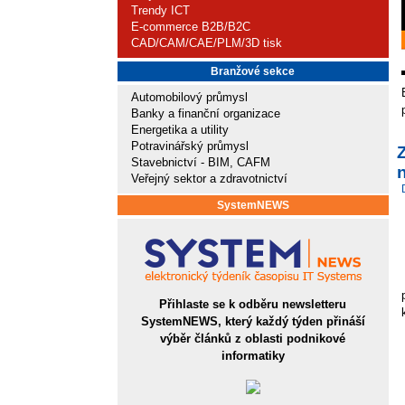
Trendy ICT
E-commerce B2B/B2C
CAD/CAM/CAE/PLM/3D tisk
Branžové sekce
Automobilový průmysl
Banky a finanční organizace
Energetika a utility
Potravinářský průmysl
Z
Stavebnictví - BIM, CAFM
n
Veřejný sektor a zdravotnictví
SystemNEWS
Přihlaste se k odběru newsletteru
SystemNEWS, který každý týden přináší
výběr článků z oblasti podnikové
informatiky