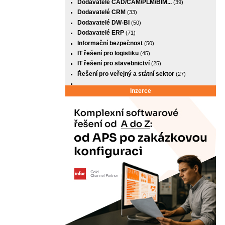
Dodavatelé CAD/CAM/PLM/BIM...
(39)
Dodavatelé CRM
(33)
Dodavatelé DW-BI
(50)
Dodavatelé ERP
(71)
Informační bezpečnost
(50)
IT řešení pro logistiku
(45)
IT řešení pro stavebnictví
(25)
Řešení pro veřejný a státní sektor
(27)
Inzerce