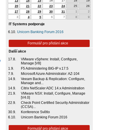
13
14
15
16
17
18
19
20
21
22
23
24
25
26
27
28
29
30
31
1
2
3
4
5
6
7
8
9
IT Systems podporuje
6.10.
Unicorn Banking Forum 2016
Formulář pro přidání akce
Další akce
17.8.
VMware vSphere: Install, Configure,
e
Manage [V8]
1.9.
F5 Administering BIG-IP v.17.5
7.9.
Microsoft Azure Administrator: AZ-104
14.9.
Veeam Backup & Replication: Configure,
Manage and...
14.9.
Citrix NetScaler ADC 14.x Administration
21.9.
VMware NSX: Install, Configure, Manage
[V4.0]
22.9.
Check Point Certified Security Administrator
(CCSA)...
30.9.
Konference Světlo
6.10.
Unicorn Banking Forum 2016
Formulář pro přidání akce