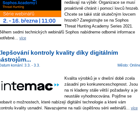
nedávají na výběr. Organizace se musí
proaktivně chránit i pomocí lovců hrozeb.
Chcete se také stát skutečným lovcem
hrozeb? Zaregistrujte se na Sophos
Threat Hunting Academy Series 2021.
Během sedmi technických webinářů Sophos nabídneme odborné informace
potřebné...
více
lepšování kontroly kvality díky digitálním
ástrojům...
Datum konání: 3.3. - 3.3.
Město: Onlin
Kvalita výrobků je v dnešní době zcela
zásadní pro konkurenceschopnost. Jsou
na ni kladeny stále větší požadavky a je
neustále vyhodnocována. Pojďme se
pobavit o možnostech, které nabízejí digitální technologie a které vám
kontrolu kvality usnadní. Navazujeme na naši úspěšnou sérii webinářů...
více