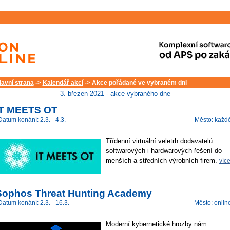
lavní strana
->
Kalendář akcí
-> Akce pořádané ve vybraném dni
3. březen 2021 - akce vybraného dne
IT MEETS OT
Datum konání: 2.3. - 4.3.
Město: každ
Třídenní virtuální veletrh dodavatelů
softwarových i hardwarových řešení do
menších a středních výrobních firem.
víc
Sophos Threat Hunting Academy
Datum konání: 2.3. - 16.3.
Město: onlin
Moderní kybernetické hrozby nám