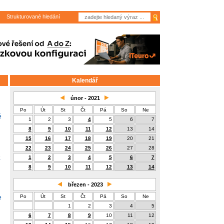
Strukturované hledání
Kalendář
únor - 2021
Po
Út
St
Čt
Pá
So
Ne
é
1
2
3
4
5
6
7
8
9
10
11
12
13
14
15
16
17
18
19
20
21
22
23
24
25
26
27
28
e
1
2
3
4
5
6
7
8
9
10
11
12
13
14
březen - 2023
Po
Út
St
Čt
Pá
So
Ne
e
1
2
3
4
5
6
7
8
9
10
11
12