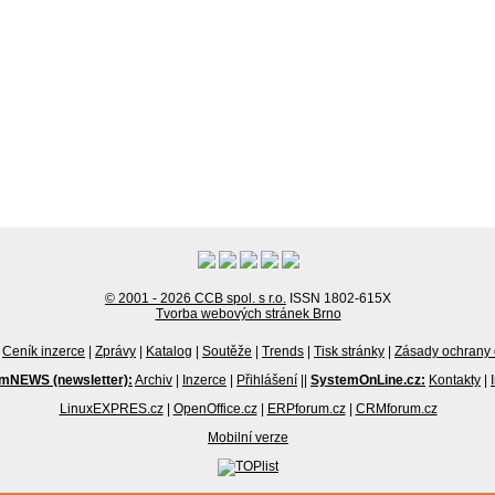
© 2001 - 2026 CCB spol. s r.o.
ISSN 1802-615X
Tvorba webových stránek Brno
Ceník inzerce
|
Zprávy
|
Katalog
|
Soutěže
|
Trends
|
Tisk stránky
|
Zásady ochrany 
mNEWS (newsletter):
Archiv
|
Inzerce
|
Přihlášení
||
SystemOnLine.cz:
Kontakty
|
LinuxEXPRES.cz
|
OpenOffice.cz
|
ERPforum.cz
|
CRMforum.cz
Mobilní verze