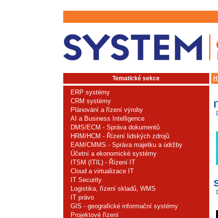
Tematické sekce
H
ERP systémy
CRM systémy
Plánování a řízení výroby
AI a Business Intelligence
DMS/ECM - Správa dokumentů
HRM/HCM - Řízení lidských zdrojů
EAM/CMMS - Správa majetku a údržby
Účetní a ekonomické systémy
ITSM (ITIL) - Řízení IT
Cloud a virtualizace IT
IT Security
Logistika, řízení skladů, WMS
IT právo
GIS - geografické informační systémy
Projektové řízení