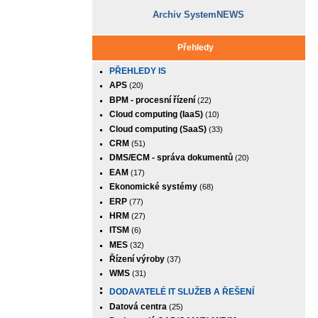
Archiv SystemNEWS
Přehledy
PŘEHLEDY IS
APS
(20)
BPM - procesní řízení
(22)
Cloud computing (IaaS)
(10)
Cloud computing (SaaS)
(33)
CRM
(51)
DMS/ECM - správa dokumentů
(20)
EAM
(17)
Ekonomické systémy
(68)
ERP
(77)
HRM
(27)
ITSM
(6)
MES
(32)
Řízení výroby
(37)
WMS
(31)
DODAVATELÉ IT SLUŽEB A ŘEŠENÍ
Datová centra
(25)