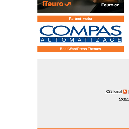
Partneři webu
Best WordPress Themes
RSS kanál
|
Syste