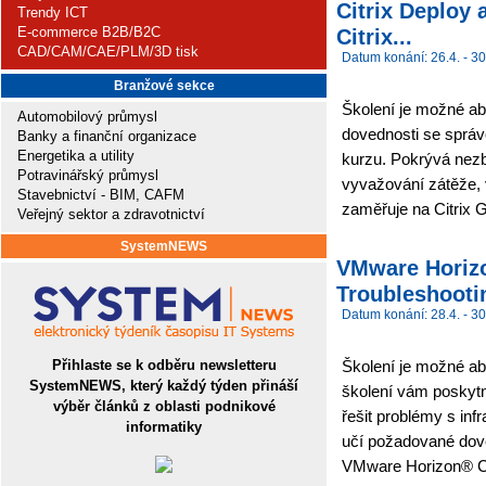
Citrix Deploy 
Trendy ICT
E-commerce B2B/B2C
Citrix...
CAD/CAM/CAE/PLM/3D tisk
Datum konání: 26.4. - 30
Branžové sekce
Školení je možné abs
Automobilový průmysl
dovednosti se správo
Banky a finanční organizace
Energetika a utility
kurzu. Pokrývá nez
Potravinářský průmysl
vyvažování zátěže, 
Stavebnictví - BIM, CAFM
zaměřuje na Citrix 
Veřejný sektor a zdravotnictví
SystemNEWS
VMware Horizo
Troubleshooti
Datum konání: 28.4. - 30
Přihlaste se k odběru newsletteru
Školení je možné abs
SystemNEWS, který každý týden přináší
školení vám poskytn
výběr článků z oblasti podnikové
řešit problémy s in
informatiky
učí požadované dov
VMware Horizon® Co