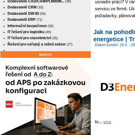
usnadní práci? V rá
Dodavatelé CAD/CAM/PLM/BIM...
(39)
Dodavatelé CRM
(33)
servisu ve firmě. U
Dodavatelé DW-BI
(50)
požadavky, plánovat 
Dodavatelé ERP
(71)
Informační bezpečnost
(50)
Jak na pohodl
IT řešení pro logistiku
(45)
energetice | Tr
IT řešení pro stavebnictví
(25)
Řešení pro veřejný a státní sektor
(27)
Datum konání: 29.4. - 29
Inzerce
to...
více