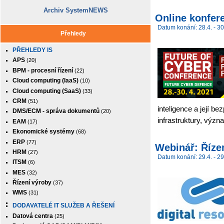
Archiv SystemNEWS
Online konfe
Datum konání: 28.4. - 30
Přehledy
PŘEHLEDY IS
APS
(20)
BPM - procesní řízení
(22)
Cloud computing (IaaS)
(10)
Cloud computing (SaaS)
(33)
CRM
(51)
inteligence a její b
DMS/ECM - správa dokumentů
(20)
infrastruktury, výz
EAM
(17)
Ekonomické systémy
(68)
ERP
(77)
Webinář: Řízen
HRM
(27)
Datum konání: 29.4. - 29
ITSM
(6)
MES
(32)
Řízení výroby
(37)
WMS
(31)
DODAVATELÉ IT SLUŽEB A ŘEŠENÍ
Datová centra
(25)