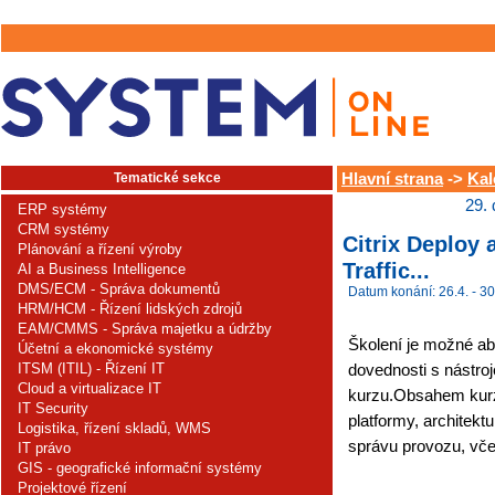
Tematické sekce
Hlavní strana
->
Kal
29.
ERP systémy
CRM systémy
Citrix Deploy 
Plánování a řízení výroby
Traffic...
AI a Business Intelligence
DMS/ECM - Správa dokumentů
Datum konání: 26.4. - 30
HRM/HCM - Řízení lidských zdrojů
EAM/CMMS - Správa majetku a údržby
Školení je možné abso
Účetní a ekonomické systémy
ITSM (ITIL) - Řízení IT
dovednosti s nástro
Cloud a virtualizace IT
kurzu.Obsahem kurzu
IT Security
platformy, architekt
Logistika, řízení skladů, WMS
správu provozu, vče
IT právo
GIS - geografické informační systémy
Projektové řízení