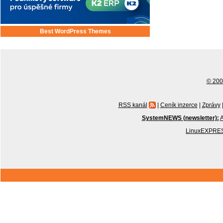
Best WordPress Themes
© 2001
RSS kanál
|
Ceník inzerce
|
Zprávy
SystemNEWS (newsletter):
A
LinuxEXPRES