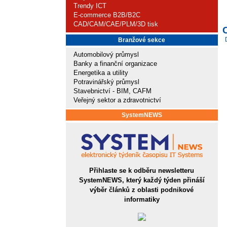
Trendy ICT
E-commerce B2B/B2C
CAD/CAM/CAE/PLM/3D tisk
Branžové sekce
Automobilový průmysl
Banky a finanční organizace
Energetika a utility
Potravinářský průmysl
Stavebnictví - BIM, CAFM
Veřejný sektor a zdravotnictví
SystemNEWS
Přihlaste se k odběru newsletteru
SystemNEWS, který každý týden přináší
výběr článků z oblasti podnikové
informatiky