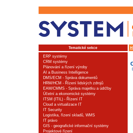
Tematické sekce
H
ERP systémy
CRM systémy
Plánování a řízení výroby
AI a Business Intelligence
DMS/ECM - Správa dokumentů
HRM/HCM - Řízení lidských zdrojů
EAM/CMMS - Správa majetku a údržby
Účetní a ekonomické systémy
ITSM (ITIL) - Řízení IT
Cloud a virtualizace IT
IT Security
Logistika, řízení skladů, WMS
IT právo
GIS - geografické informační systémy
Projektové řízení