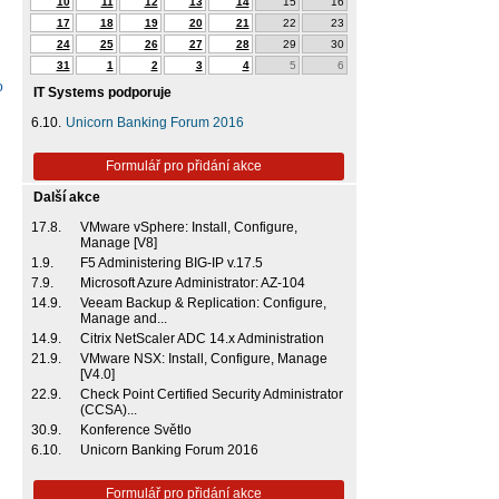
10
11
12
13
14
15
16
17
18
19
20
21
22
23
24
25
26
27
28
29
30
31
1
2
3
4
5
6
o
IT Systems podporuje
6.10.
Unicorn Banking Forum 2016
Formulář pro přidání akce
Další akce
17.8.
VMware vSphere: Install, Configure,
Manage [V8]
1.9.
F5 Administering BIG-IP v.17.5
7.9.
Microsoft Azure Administrator: AZ-104
14.9.
Veeam Backup & Replication: Configure,
Manage and...
14.9.
Citrix NetScaler ADC 14.x Administration
21.9.
VMware NSX: Install, Configure, Manage
[V4.0]
22.9.
Check Point Certified Security Administrator
(CCSA)...
30.9.
Konference Světlo
6.10.
Unicorn Banking Forum 2016
Formulář pro přidání akce