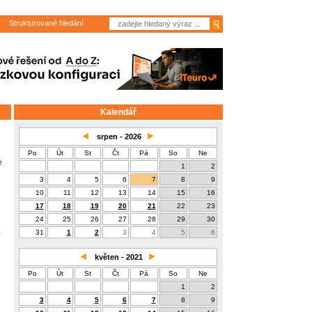
Strukturované hledání
Kalendář
srpen - 2026
Po
Út
St
Čt
Pá
So
Ne
e
1
2
3
4
5
6
7
8
9
10
11
12
13
14
15
16
17
18
19
20
21
22
23
24
25
26
27
28
29
30
31
1
2
3
4
5
6
květen - 2021
Po
Út
St
Čt
Pá
So
Ne
1
2
3
4
5
6
7
8
9