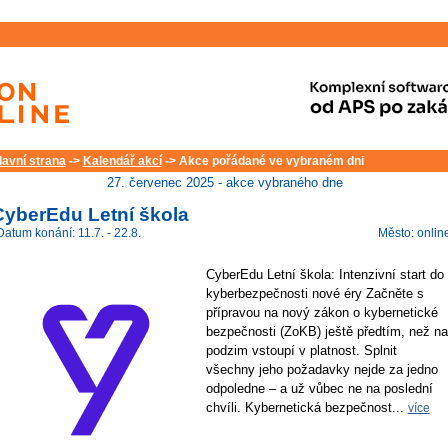
lavní strana
->
Kalendář akcí
-> Akce pořádané ve vybraném dni
27. červenec 2025 - akce vybraného dne
CyberEdu Letní škola
Datum konání: 11.7. - 22.8.
Město: onlin
CyberEdu Letní škola: Intenzivní start do
kyberbezpečnosti nové éry Začněte s
přípravou na nový zákon o kybernetické
bezpečnosti (ZoKB) ještě předtím, než na
podzim vstoupí v platnost. Splnit
všechny jeho požadavky nejde za jedno
odpoledne – a už vůbec ne na poslední
chvíli. Kybernetická bezpečnost...
více