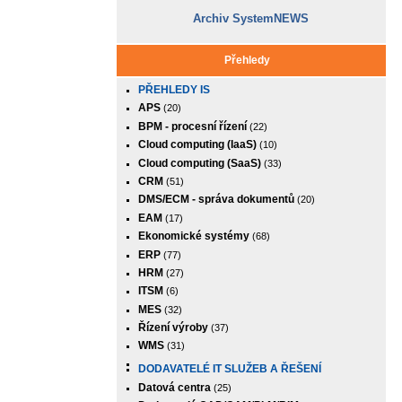
Archiv SystemNEWS
Přehledy
PŘEHLEDY IS
APS
(20)
BPM - procesní řízení
(22)
Cloud computing (IaaS)
(10)
Cloud computing (SaaS)
(33)
CRM
(51)
DMS/ECM - správa dokumentů
(20)
EAM
(17)
Ekonomické systémy
(68)
ERP
(77)
HRM
(27)
ITSM
(6)
MES
(32)
Řízení výroby
(37)
WMS
(31)
DODAVATELÉ IT SLUŽEB A ŘEŠENÍ
Datová centra
(25)