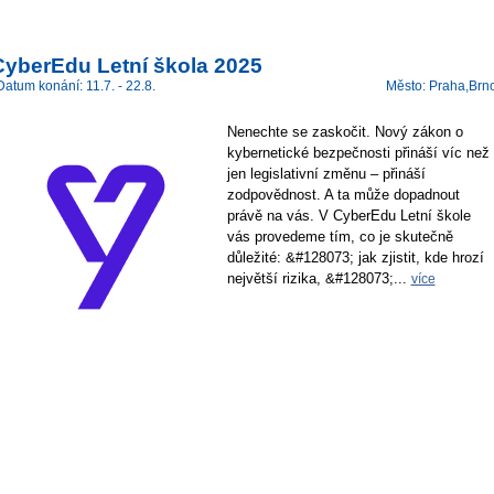
CyberEdu Letní škola 2025
Datum konání: 11.7. - 22.8.
Město: Praha,Brn
Nenechte se zaskočit. Nový zákon o
kybernetické bezpečnosti přináší víc než
jen legislativní změnu – přináší
zodpovědnost. A ta může dopadnout
právě na vás. V CyberEdu Letní škole
vás provedeme tím, co je skutečně
důležité: &#128073; jak zjistit, kde hrozí
největší rizika, &#128073;...
více