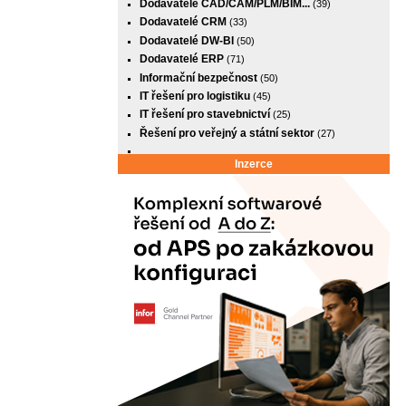
Dodavatelé CAD/CAM/PLM/BIM...
(39)
Dodavatelé CRM
(33)
Dodavatelé DW-BI
(50)
Dodavatelé ERP
(71)
Informační bezpečnost
(50)
IT řešení pro logistiku
(45)
IT řešení pro stavebnictví
(25)
Řešení pro veřejný a státní sektor
(27)
Inzerce