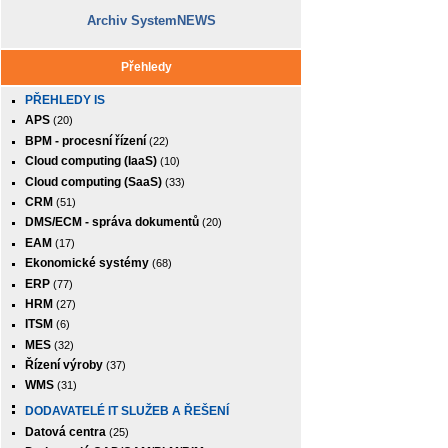
Archiv SystemNEWS
Přehledy
PŘEHLEDY IS
APS
(20)
BPM - procesní řízení
(22)
Cloud computing (IaaS)
(10)
Cloud computing (SaaS)
(33)
CRM
(51)
DMS/ECM - správa dokumentů
(20)
EAM
(17)
Ekonomické systémy
(68)
ERP
(77)
HRM
(27)
ITSM
(6)
MES
(32)
Řízení výroby
(37)
WMS
(31)
DODAVATELÉ IT SLUŽEB A ŘEŠENÍ
Datová centra
(25)