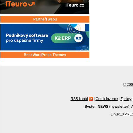
Partneři webu
Best WordPress Themes
© 2001
RSS kanál
|
Ceník inzerce
|
Zprávy
SystemNEWS (newsletter):
A
LinuxEXPRES