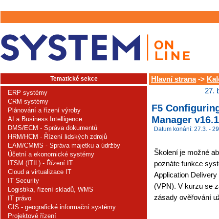
Tematické sekce
Hlavní strana
->
Kal
27. 
ERP systémy
CRM systémy
F5 Configurin
Plánování a řízení výroby
Manager v16.1.
AI a Business Intelligence
DMS/ECM - Správa dokumentů
Datum konání: 27.3. - 29
HRM/HCM - Řízení lidských zdrojů
EAM/CMMS - Správa majetku a údržby
Školení je možné abs
Účetní a ekonomické systémy
ITSM (ITIL) - Řízení IT
poznáte funkce syst
Cloud a virtualizace IT
Application Deliver
IT Security
(VPN). V kurzu se z
Logistika, řízení skladů, WMS
zásady ověřování už
IT právo
GIS - geografické informační systémy
Projektové řízení