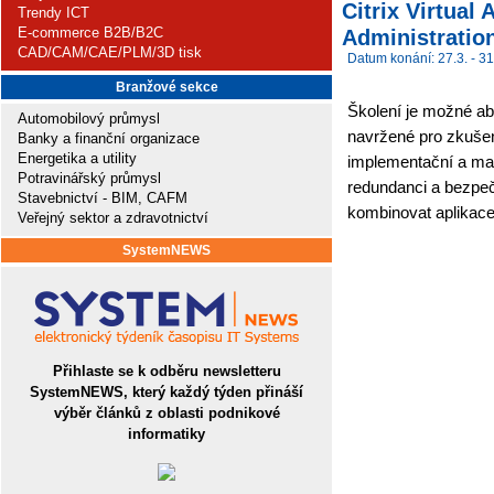
Citrix Virtua
Trendy ICT
E-commerce B2B/B2C
Administration
CAD/CAM/CAE/PLM/3D tisk
Datum konání: 27.3. - 31
Branžové sekce
Školení je možné abs
Automobilový průmysl
navržené pro zkušen
Banky a finanční organizace
Energetika a utility
implementační a man
Potravinářský průmysl
redundanci a bezpeč
Stavebnictví - BIM, CAFM
kombinovat aplikace
Veřejný sektor a zdravotnictví
SystemNEWS
Přihlaste se k odběru newsletteru
SystemNEWS, který každý týden přináší
výběr článků z oblasti podnikové
informatiky