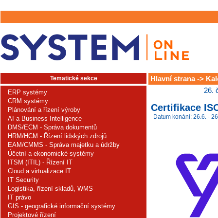
Tematické sekce
Hlavní strana
->
Kal
26. 
ERP systémy
CRM systémy
Certifikace IS
Plánování a řízení výroby
Datum konání: 26.6. - 26
AI a Business Intelligence
DMS/ECM - Správa dokumentů
HRM/HCM - Řízení lidských zdrojů
EAM/CMMS - Správa majetku a údržby
Účetní a ekonomické systémy
ITSM (ITIL) - Řízení IT
Cloud a virtualizace IT
IT Security
Logistika, řízení skladů, WMS
IT právo
GIS - geografické informační systémy
Projektové řízení