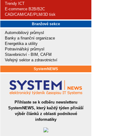
Trendy ICT
E-commerce B2B/B2C
CAD/CAM/CAE/PLM/3D tisk
Branžové sekce
Automobilový průmysl
Banky a finanční organizace
Energetika a utility
Potravinářský průmysl
Stavebnictví - BIM, CAFM
Veřejný sektor a zdravotnictví
SystemNEWS
Přihlaste se k odběru newsletteru
SystemNEWS, který každý týden přináší
výběr článků z oblasti podnikové
informatiky