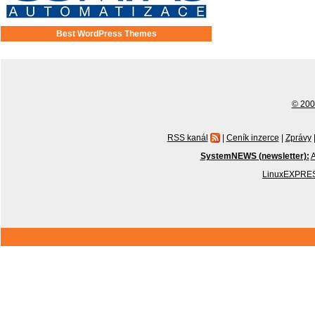
Best WordPress Themes
© 2001
RSS kanál
|
Ceník inzerce
|
Zprávy
SystemNEWS (newsletter):
A
LinuxEXPRES