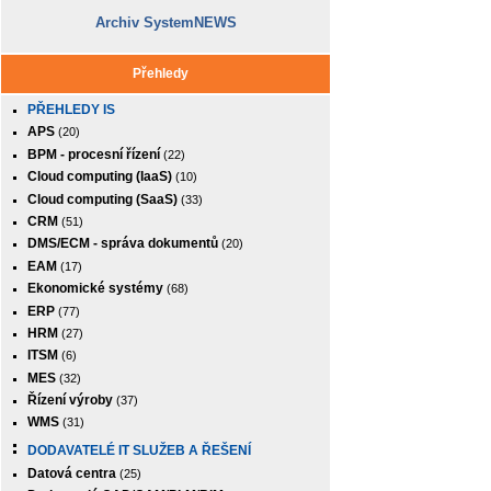
Archiv SystemNEWS
Přehledy
PŘEHLEDY IS
APS
(20)
BPM - procesní řízení
(22)
Cloud computing (IaaS)
(10)
Cloud computing (SaaS)
(33)
CRM
(51)
DMS/ECM - správa dokumentů
(20)
EAM
(17)
Ekonomické systémy
(68)
ERP
(77)
HRM
(27)
ITSM
(6)
MES
(32)
Řízení výroby
(37)
WMS
(31)
DODAVATELÉ IT SLUŽEB A ŘEŠENÍ
Datová centra
(25)