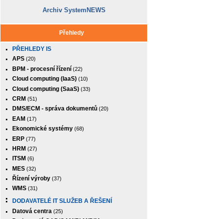
Archiv SystemNEWS
Přehledy
PŘEHLEDY IS
APS
(20)
BPM - procesní řízení
(22)
Cloud computing (IaaS)
(10)
Cloud computing (SaaS)
(33)
CRM
(51)
DMS/ECM - správa dokumentů
(20)
EAM
(17)
Ekonomické systémy
(68)
ERP
(77)
HRM
(27)
ITSM
(6)
MES
(32)
Řízení výroby
(37)
WMS
(31)
DODAVATELÉ IT SLUŽEB A ŘEŠENÍ
Datová centra
(25)