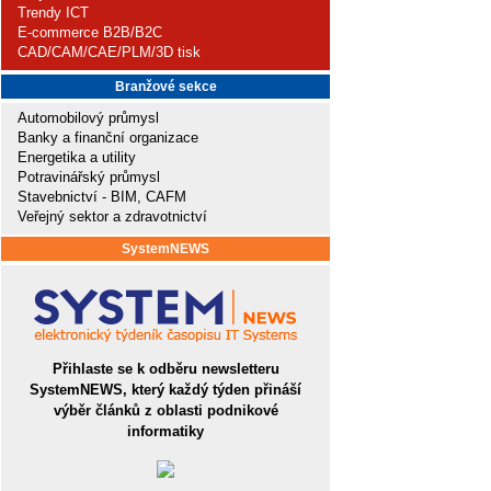
Trendy ICT
E-commerce B2B/B2C
CAD/CAM/CAE/PLM/3D tisk
Branžové sekce
Automobilový průmysl
Banky a finanční organizace
Energetika a utility
Potravinářský průmysl
Stavebnictví - BIM, CAFM
Veřejný sektor a zdravotnictví
SystemNEWS
Přihlaste se k odběru newsletteru
SystemNEWS, který každý týden přináší
výběr článků z oblasti podnikové
informatiky