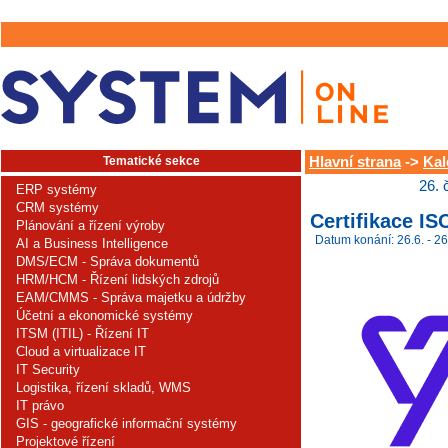
Tematické sekce
Hlavní strana
->
Kal
26. 
ERP systémy
CRM systémy
Certifikace IS
Plánování a řízení výroby
Datum konání: 26.6. - 26
AI a Business Intelligence
DMS/ECM - Správa dokumentů
HRM/HCM - Řízení lidských zdrojů
EAM/CMMS - Správa majetku a údržby
Účetní a ekonomické systémy
ITSM (ITIL) - Řízení IT
Cloud a virtualizace IT
IT Security
Logistika, řízení skladů, WMS
IT právo
GIS - geografické informační systémy
Projektové řízení