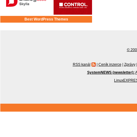
Best WordPress Themes
© 2001
RSS kanál
|
Ceník inzerce
|
Zprávy
SystemNEWS (newsletter):
A
LinuxEXPRES