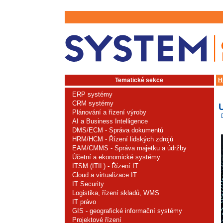
Tematické sekce
H
ERP systémy
CRM systémy
U
Plánování a řízení výroby
AI a Business Intelligence
DMS/ECM - Správa dokumentů
HRM/HCM - Řízení lidských zdrojů
EAM/CMMS - Správa majetku a údržby
Účetní a ekonomické systémy
ITSM (ITIL) - Řízení IT
Cloud a virtualizace IT
IT Security
Logistika, řízení skladů, WMS
IT právo
GIS - geografické informační systémy
Projektové řízení