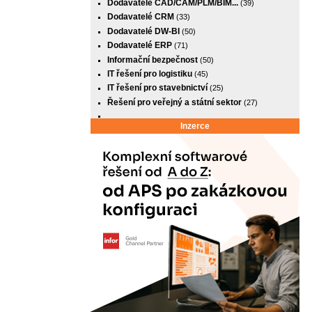
Dodavatelé CAD/CAM/PLM/BIM...
(39)
Dodavatelé CRM
(33)
Dodavatelé DW-BI
(50)
Dodavatelé ERP
(71)
Informační bezpečnost
(50)
IT řešení pro logistiku
(45)
IT řešení pro stavebnictví
(25)
Řešení pro veřejný a státní sektor
(27)
Inzerce