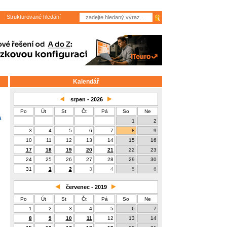
Strukturované hledání
Kalendář
srpen - 2026
Po
Út
St
Čt
Pá
So
Ne
a
1
2
3
4
5
6
7
8
9
10
11
12
13
14
15
16
17
18
19
20
21
22
23
24
25
26
27
28
29
30
31
1
2
3
4
5
6
červenec - 2019
Po
Út
St
Čt
Pá
So
Ne
1
2
3
4
5
6
7
8
9
10
11
12
13
14