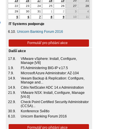
15
16
17
18
19
20
21
22
23
24
25
26
27
28
29
30
31
1
2
3
4
5
6
7
8
9
10
11
e
IT Systems podporuje
6.10.
Unicorn Banking Forum 2016
Formulář pro přidání akce
Další akce
17.8.
VMware vSphere: Install, Configure,
Manage [V8]
1.9.
F5 Administering BIG-IP v.17.5
7.9.
Microsoft Azure Administrator: AZ-104
14.9.
Veeam Backup & Replication: Configure,
Manage and...
14.9.
Citrix NetScaler ADC 14.x Administration
21.9.
VMware NSX: Install, Configure, Manage
[V4.0]
22.9.
Check Point Certified Security Administrator
(CCSA)...
30.9.
Konference Světlo
6.10.
Unicorn Banking Forum 2016
Formulář pro přidání akce