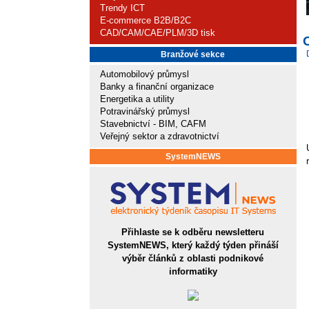
Trendy ICT
E-commerce B2B/B2C
CAD/CAM/CAE/PLM/3D tisk
Branžové sekce
Automobilový průmysl
Banky a finanční organizace
Energetika a utility
Potravinářský průmysl
Stavebnictví - BIM, CAFM
Veřejný sektor a zdravotnictví
SystemNEWS
Přihlaste se k odběru newsletteru
SystemNEWS, který každý týden přináší
výběr článků z oblasti podnikové
informatiky