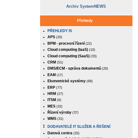
Archiv SystemNEWS
Přehledy
PŘEHLEDY IS
APS
(20)
BPM - procesní řízení
(22)
Cloud computing (IaaS)
(10)
Cloud computing (SaaS)
(33)
CRM
(51)
DMS/ECM - správa dokumentů
(20)
EAM
(17)
Ekonomické systémy
(68)
ERP
(77)
HRM
(27)
ITSM
(6)
MES
(32)
Řízení výroby
(37)
WMS
(31)
DODAVATELÉ IT SLUŽEB A ŘEŠENÍ
Datová centra
(25)