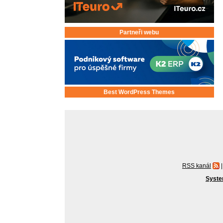
Partneři webu
Best WordPress Themes
RSS kanál
|
Syste