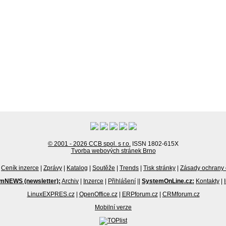
© 2001 - 2026 CCB spol. s r.o.
ISSN 1802-615X
Tvorba webových stránek Brno
Ceník inzerce
|
Zprávy
|
Katalog
|
Soutěže
|
Trends
|
Tisk stránky
|
Zásady ochrany 
mNEWS (newsletter):
Archiv
|
Inzerce
|
Přihlášení
||
SystemOnLine.cz:
Kontakty
|
LinuxEXPRES.cz
|
OpenOffice.cz
|
ERPforum.cz
|
CRMforum.cz
Mobilní verze