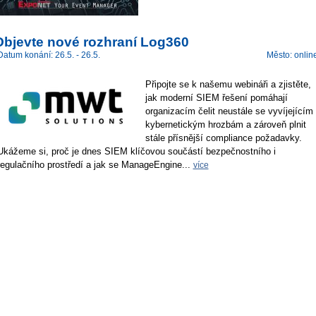
Objevte nové rozhraní Log360
Datum konání: 26.5. - 26.5.
Město: onlin
Připojte se k našemu webináři a zjistěte,
jak moderní SIEM řešení pomáhají
organizacím čelit neustále se vyvíjejícím
kybernetickým hrozbám a zároveň plnit
stále přísnější compliance požadavky.
Ukážeme si, proč je dnes SIEM klíčovou součástí bezpečnostního i
regulačního prostředí a jak se ManageEngine...
více