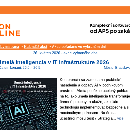
lavní strana
->
Kalendář akcí
-> Akce pořádané ve vybraném dni
26. květen 2026 - akce vybraného dne
melá inteligencia v IT infraštruktúre 2026
Datum konání: 26.5. - 26.5.
Město: Bratislav
Konferencia sa zameria na praktické
nasadenie a dopady AI v podnikovom
prostredí. Akcia ponúkne ucelený pohľad
na to, ako umelá inteligencia transformuje
firemné procesy, a ukáže, ako túto
technológiu implementovať bezpečne a s
maximálnym prínosom. Na čo sa
účastníci môžu tešiť? Stratégia...
více