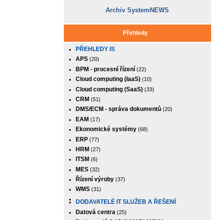
Archiv SystemNEWS
Přehledy
PŘEHLEDY IS
APS
(20)
BPM - procesní řízení
(22)
Cloud computing (IaaS)
(10)
Cloud computing (SaaS)
(33)
CRM
(51)
DMS/ECM - správa dokumentů
(20)
EAM
(17)
Ekonomické systémy
(68)
ERP
(77)
HRM
(27)
ITSM
(6)
MES
(32)
Řízení výroby
(37)
WMS
(31)
DODAVATELÉ IT SLUŽEB A ŘEŠENÍ
Datová centra
(25)