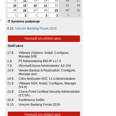
11
12
13
14
15
16
17
18
19
20
21
22
23
24
25
26
27
28
29
30
31
1
2
3
4
5
6
7
e
IT Systems podporuje
6.10.
Unicorn Banking Forum 2016
Formulář pro přidání akce
Další akce
17.8.
VMware vSphere: Install, Configure,
Manage [V8]
1.9.
F5 Administering BIG-IP v.17.5
7.9.
Microsoft Azure Administrator: AZ-104
14.9.
Veeam Backup & Replication: Configure,
Manage and...
14.9.
Citrix NetScaler ADC 14.x Administration
21.9.
VMware NSX: Install, Configure, Manage
[V4.0]
22.9.
Check Point Certified Security Administrator
(CCSA)...
30.9.
Konference Světlo
6.10.
Unicorn Banking Forum 2016
Formulář pro přidání akce