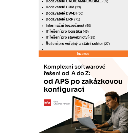
Dodavatelé CAD/CAM/PLM/BIM...
(39)
Dodavatelé CRM
(33)
Dodavatelé DW-BI
(50)
Dodavatelé ERP
(71)
Informační bezpečnost
(50)
IT řešení pro logistiku
(45)
IT řešení pro stavebnictví
(25)
Řešení pro veřejný a státní sektor
(27)
Inzerce