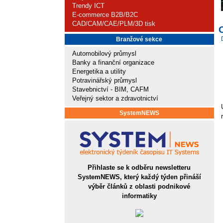
Trendy ICT
E-commerce B2B/B2C
CAD/CAM/CAE/PLM/3D tisk
Branžové sekce
Automobilový průmysl
Banky a finanční organizace
Energetika a utility
Potravinářský průmysl
Stavebnictví - BIM, CAFM
Veřejný sektor a zdravotnictví
SystemNEWS
Přihlaste se k odběru newsletteru
SystemNEWS, který každý týden přináší
výběr článků z oblasti podnikové
informatiky