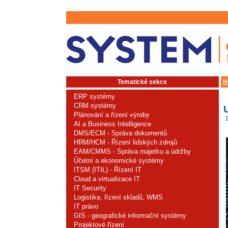
Tematické sekce
H
ERP systémy
CRM systémy
U
Plánování a řízení výroby
AI a Business Intelligence
DMS/ECM - Správa dokumentů
HRM/HCM - Řízení lidských zdrojů
EAM/CMMS - Správa majetku a údržby
Účetní a ekonomické systémy
ITSM (ITIL) - Řízení IT
Cloud a virtualizace IT
IT Security
Logistika, řízení skladů, WMS
IT právo
GIS - geografické informační systémy
Projektové řízení