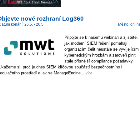
Objevte nové rozhraní Log360
Datum konání: 26.5. - 26.5.
Město: onlin
Připojte se k našemu webináři a zjistěte,
jak moderní SIEM řešení pomáhají
organizacím čelit neustále se vyvíjejícím
kybernetickým hrozbám a zároveň plnit
stále přísnější compliance požadavky.
Ukážeme si, proč je dnes SIEM klíčovou součástí bezpečnostního i
regulačního prostředí a jak se ManageEngine...
více