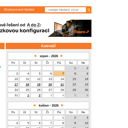
Strukturované hledání
Kalendář
srpen - 2026
Po
Út
St
Čt
Pá
So
Ne
a
1
2
3
4
5
6
7
8
9
10
11
12
13
14
15
16
17
18
19
20
21
22
23
24
25
26
27
28
29
30
31
1
2
3
4
5
6
květen - 2026
Po
Út
St
Čt
Pá
So
Ne
1
2
3
4
5
6
7
8
9
10