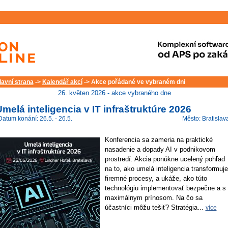
lavní strana
->
Kalendář akcí
-> Akce pořádané ve vybraném dni
26. květen 2026 - akce vybraného dne
melá inteligencia v IT infraštruktúre 2026
Datum konání: 26.5. - 26.5.
Město: Bratislav
Konferencia sa zameria na praktické
nasadenie a dopady AI v podnikovom
prostredí. Akcia ponúkne ucelený pohľad
na to, ako umelá inteligencia transformuje
firemné procesy, a ukáže, ako túto
technológiu implementovať bezpečne a s
maximálnym prínosom. Na čo sa
účastníci môžu tešiť? Stratégia...
více