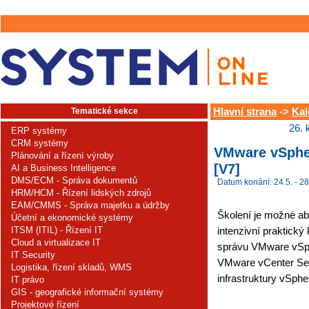
Tematické sekce
Hlavní strana
->
Kal
26. 
ERP systémy
CRM systémy
VMware vSpher
Plánování a řízení výroby
[V7]
AI a Business Intelligence
DMS/ECM - Správa dokumentů
Datum konání: 24.5. - 28
HRM/HCM - Řízení lidských zdrojů
EAM/CMMS - Správa majetku a údržby
Školení je možné ab
Účetní a ekonomické systémy
ITSM (ITIL) - Řízení IT
intenzivní praktický
Cloud a virtualizace IT
správu VMware vSp
IT Security
VMware vCenter Serv
Logistika, řízení skladů, WMS
infrastruktury vSphe
IT právo
GIS - geografické informační systémy
Projektové řízení