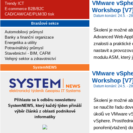
VMware vSpher
Trendy ICT
E-commerce B2B/B2C
Workshop [V7]
CAD/CAM/CAE/PLM/3D tisk
Datum konání: 24.5. - 28
Branžové sekce
Školení je možné abs
Automobilový průmysl
Advanced Web Applic
Banky a finanční organizace
Energetika a utility
znalosti a praktické
Potravinářský průmysl
nastavit a provozov
Stavebnictví - BIM, CAFM
modulu ASM, který j
Veřejný sektor a zdravotnictví
SystemNEWS
VMware vSpher
Workshop [V7]
Datum konání: 24.5. - 28
Přihlaste se k odběru newsletteru
Školení je možné abs
SystemNEWS, který každý týden přináší
se naučíte řadu dove
výběr článků z oblasti podnikové
úkolů ve VMware vSp
informatiky
vSphere. Prostřednic
ponořeni(vtaženi) do