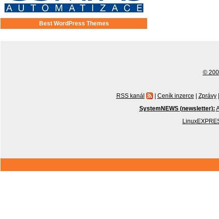
Best WordPress Themes
© 2001
RSS kanál
|
Ceník inzerce
|
Zprávy
SystemNEWS (newsletter):
A
LinuxEXPRES