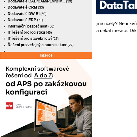
Dodavatelé CAD/CAM/PLM/BIM...
(39)
Dodavatelé CRM
(33)
Dodavatelé DW-BI
(50)
Dodavatelé ERP
(71)
jiné účely? Není kvů
Informační bezpečnost
(50)
a čekat měsíce. Dík
IT řešení pro logistiku
(45)
IT řešení pro stavebnictví
(25)
Řešení pro veřejný a státní sektor
(27)
Inzerce