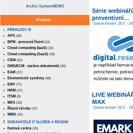
Archiv SystemNEWS
Série webinář
preventivní...
Přehledy
Datum konání: 26.5. - 26
PŘEHLEDY IS
APS
(20)
BPM - procesní řízení
(22)
Cloud computing (IaaS)
(10)
Cloud computing (SaaS)
(33)
CRM
(51)
je například farmaci
DMS/ECM - správa dokumentů
(20)
petrochemie, potravi
EAM
(17)
můžete na tato témat
Ekonomické systémy
(68)
ERP
(77)
HRM
(27)
LIVE WEBINÁŘ:
ITSM
(6)
MAX
MES
(32)
Datum konání: 26.5. - 26
Řízení výroby
(37)
WMS
(31)
DODAVATELÉ IT SLUŽEB A ŘEŠENÍ
Datová centra
(25)