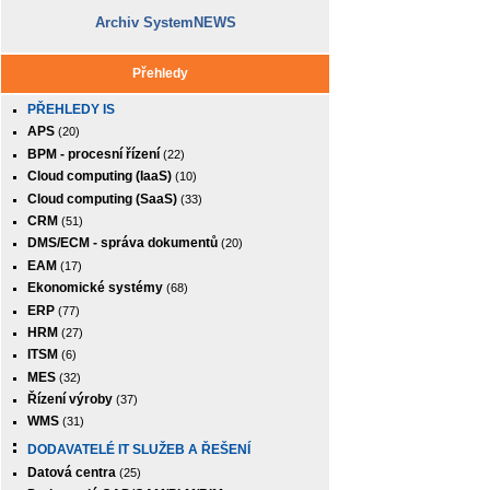
Archiv SystemNEWS
Přehledy
PŘEHLEDY IS
APS
(20)
BPM - procesní řízení
(22)
Cloud computing (IaaS)
(10)
Cloud computing (SaaS)
(33)
CRM
(51)
DMS/ECM - správa dokumentů
(20)
EAM
(17)
Ekonomické systémy
(68)
ERP
(77)
HRM
(27)
ITSM
(6)
MES
(32)
Řízení výroby
(37)
WMS
(31)
DODAVATELÉ IT SLUŽEB A ŘEŠENÍ
Datová centra
(25)