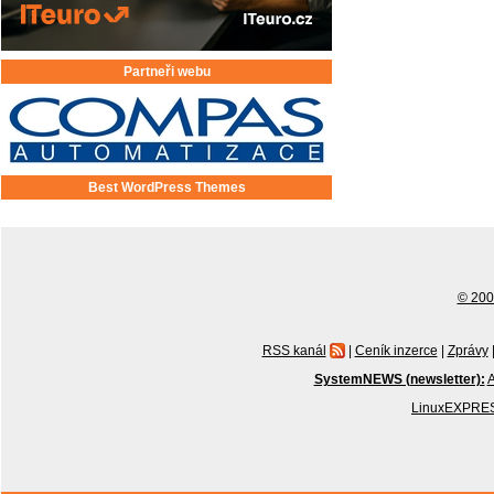
Partneři webu
Best WordPress Themes
© 2001
RSS kanál
|
Ceník inzerce
|
Zprávy
SystemNEWS (newsletter):
A
LinuxEXPRES