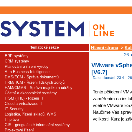
Tematické sekce
Hlavní strana
->
Kal
26.
ERP systémy
CRM systémy
VMware vSpher
Plánování a řízení výroby
[V6.7]
AI a Business Intelligence
DMS/ECM - Správa dokumentů
Datum konání: 23.4. - 26
HRM/HCM - Řízení lidských zdrojů
EAM/CMMS - Správa majetku a údržby
Tento pětidenní VMwa
Účetní a ekonomické systémy
ITSM (ITIL) - Řízení IT
zaměřením na instal
Cloud a virtualizace IT
včetně VMware ESX
IT Security
Naučíme Vás spravov
Logistika, řízení skladů, WMS
velikosti. Kurz je z
IT právo
GIS - geografické informační systémy
Projektové řízení