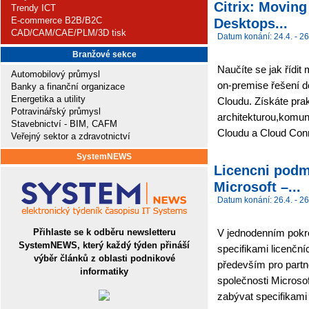
Citrix: Moving
Trendy ICT
E-commerce B2B/B2C
Desktops...
CAD/CAM/CAE/PLM/3D tisk
Datum konání: 24.4. - 26
Branžové sekce
Naučíte se jak řídit
Automobilový průmysl
on-premise řešení do
Banky a finanční organizace
Energetika a utility
Cloudu. Získáte prak
Potravinářský průmysl
architekturou,komuni
Stavebnictví - BIM, CAFM
Cloudu a Cloud Conn
Veřejný sektor a zdravotnictví
SystemNEWS
Licencni podm
Microsoft –...
Datum konání: 26.4. - 26
Přihlaste se k odběru newsletteru
V jednodenním pokro
SystemNEWS, který každý týden přináší
specifikami licenčn
výběr článků z oblasti podnikové
především pro partne
informatiky
společnosti Microso
zabývat specifikami