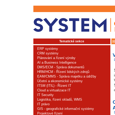
Tematické sekce
H
ERP systémy
CRM systémy
V
Plánování a řízení výroby
AI a Business Intelligence
DMS/ECM - Správa dokumentů
HRM/HCM - Řízení lidských zdrojů
EAM/CMMS - Správa majetku a údržby
Účetní a ekonomické systémy
ITSM (ITIL) - Řízení IT
Cloud a virtualizace IT
IT Security
Logistika, řízení skladů, WMS
IT právo
A
GIS - geografické informační systémy
Projektové řízení