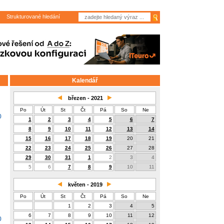
Strukturované hledání
Kalendář
březen - 2021
Po
Út
St
Čt
Pá
So
Ne
0
1
2
3
4
5
6
7
8
9
10
11
12
13
14
15
16
17
18
19
20
21
22
23
24
25
26
27
28
29
30
31
1
2
3
4
5
6
7
8
9
10
11
květen - 2019
Po
Út
St
Čt
Pá
So
Ne
1
2
3
4
5
6
7
8
9
10
11
12
0