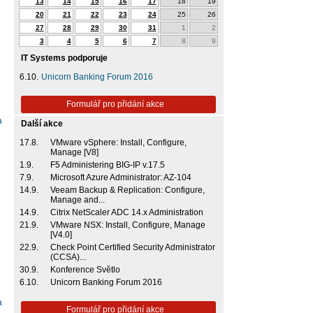
13
14
15
16
17
18
19
20
21
22
23
24
25
26
27
28
29
30
31
1
2
3
4
5
6
7
8
9
IT Systems podporuje
6.10.
Unicorn Banking Forum 2016
Formulář pro přidání akce
a
Další akce
17.8.
VMware vSphere: Install, Configure,
Manage [V8]
1.9.
F5 Administering BIG-IP v.17.5
7.9.
Microsoft Azure Administrator: AZ-104
14.9.
Veeam Backup & Replication: Configure,
Manage and...
14.9.
Citrix NetScaler ADC 14.x Administration
21.9.
VMware NSX: Install, Configure, Manage
[V4.0]
22.9.
Check Point Certified Security Administrator
(CCSA)...
30.9.
Konference Světlo
6.10.
Unicorn Banking Forum 2016
a
Formulář pro přidání akce