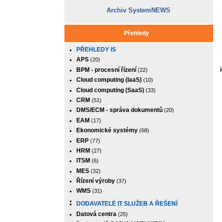
Archiv SystemNEWS
Přehledy
PŘEHLEDY IS
APS
(20)
BPM - procesní řízení
(22)
Cloud computing (IaaS)
(10)
Cloud computing (SaaS)
(33)
CRM
(51)
DMS/ECM - správa dokumentů
(20)
EAM
(17)
Ekonomické systémy
(68)
ERP
(77)
HRM
(27)
ITSM
(6)
MES
(32)
Řízení výroby
(37)
WMS
(31)
DODAVATELÉ IT SLUŽEB A ŘEŠENÍ
Datová centra
(25)