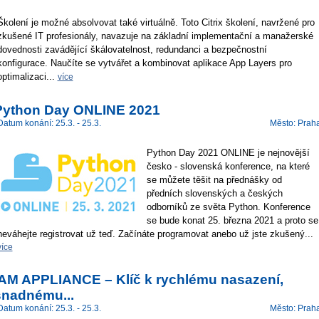
Školení je možné absolvovat také virtuálně. Toto Citrix školení, navržené pro
zkušené IT profesionály, navazuje na základní implementační a manažerské
dovednosti zavádějící škálovatelnost, redundanci a bezpečnostní
konfigurace. Naučíte se vytvářet a kombinovat aplikace App Layers pro
optimalizaci...
více
Python Day ONLINE 2021
Datum konání: 25.3. - 25.3.
Město: Prah
Python Day 2021 ONLINE je nejnovější
česko - slovenská konference, na které
se můžete těšit na přednášky od
předních slovenských a českých
odborníků ze světa Python. Konference
se bude konat 25. března 2021 a proto se
neváhejte registrovat už teď. Začínáte programovat anebo už jste zkušený...
více
IAM APPLIANCE – Klíč k rychlému nasazení,
snadnému...
Datum konání: 25.3. - 25.3.
Město: Prah