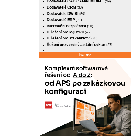
Dodavatelé CAD/CAM/PLM/BIM...
(39)
Dodavatelé CRM
(33)
Dodavatelé DW-BI
(50)
Dodavatelé ERP
(71)
Informační bezpečnost
(50)
IT řešení pro logistiku
(45)
IT řešení pro stavebnictví
(25)
Řešení pro veřejný a státní sektor
(27)
Inzerce