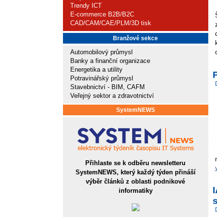
Trendy ICT
E-commerce B2B/B2C
CAD/CAM/CAE/PLM/3D tisk
Branžové sekce
Automobilový průmysl
Banky a finanční organizace
Energetika a utility
Potravinářský průmysl
Stavebnictví - BIM, CAFM
Veřejný sektor a zdravotnictví
SystemNEWS
Přihlaste se k odběru newsletteru
SystemNEWS, který každý týden přináší
výběr článků z oblasti podnikové
informatiky