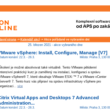
lavní strana
->
Kalendář akcí
-> Akce pořádané ve vybraném dni
25. březen 2021 - akce vybraného dne
Mware vSphere: Install, Configure, Manage [V7]
Datum konání: 22.3. - 26.3.
Město: Praha 3, 130 0
Školení je možné absolvovat také virtuálně. Tento VMware pětidenní
intenzivní praktický kurz je zaměřený na instalaci, konfiguraci a správu
VMware vSphere® 7, které obsahuje VMware ESXi ™ 7 a VMware vCenter
Server® 7. Tento kurz vás připraví na správu infrastruktury vSphere pro
organizaci...
více
Citrix Virtual Apps and Desktops 7 Advanced
dministration...
Datum konání: 22.3. - 26.3.
Město: Praha 3, 130 0