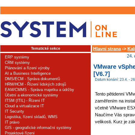
Tematické sekce
Hlavní strana
->
Kal
24.
ERP systémy
CRM systémy
VMware vSpher
Plánování a řízení výroby
[V6.7]
AI a Business Intelligence
DMS/ECM - Správa dokumentů
Datum konání: 23.4. - 26
HRM/HCM - Řízení lidských zdrojů
EAM/CMMS - Správa majetku a údržby
Tento pětidenní VMwa
Účetní a ekonomické systémy
ITSM (ITIL) - Řízení IT
zaměřením na instal
Cloud a virtualizace IT
včetně VMware ESX
IT Security
Naučíme Vás spravov
Logistika, řízení skladů, WMS
velikosti. Kurz je z
IT právo
GIS - geografické informační systémy
Projektové řízení