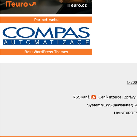
Partneři webu
Best WordPress Themes
© 2001
RSS kanál
|
Ceník inzerce
|
Zprávy
SystemNEWS (newsletter):
A
LinuxEXPRES