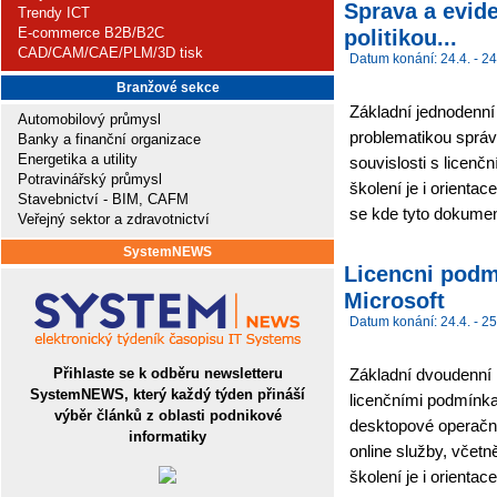
Sprava a evide
Trendy ICT
E-commerce B2B/B2C
politikou...
CAD/CAM/CAE/PLM/3D tisk
Datum konání: 24.4. - 24
Branžové sekce
Základní jednodenní
Automobilový průmysl
problematikou správy
Banky a finanční organizace
Energetika a utility
souvislosti s licenč
Potravinářský průmysl
školení je i orienta
Stavebnictví - BIM, CAFM
se kde tyto dokument
Veřejný sektor a zdravotnictví
SystemNEWS
Licencni podm
Microsoft
Datum konání: 24.4. - 25
Přihlaste se k odběru newsletteru
Základní dvoudenní 
SystemNEWS, který každý týden přináší
licenčními podmínkam
výběr článků z oblasti podnikové
desktopové operační
informatiky
online služby, včetn
školení je i orientac