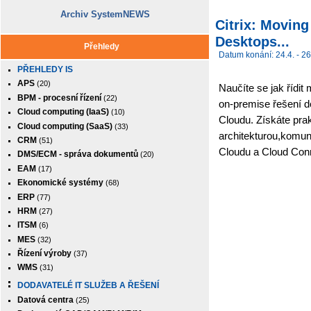
Archiv SystemNEWS
Citrix: Moving
Desktops...
Přehledy
Datum konání: 24.4. - 26
PŘEHLEDY IS
APS
(20)
Naučíte se jak řídit
BPM - procesní řízení
(22)
on-premise řešení do
Cloud computing (IaaS)
(10)
Cloudu. Získáte prak
Cloud computing (SaaS)
(33)
architekturou,komuni
CRM
(51)
Cloudu a Cloud Conn
DMS/ECM - správa dokumentů
(20)
EAM
(17)
Ekonomické systémy
(68)
ERP
(77)
HRM
(27)
ITSM
(6)
MES
(32)
Řízení výroby
(37)
WMS
(31)
DODAVATELÉ IT SLUŽEB A ŘEŠENÍ
Datová centra
(25)