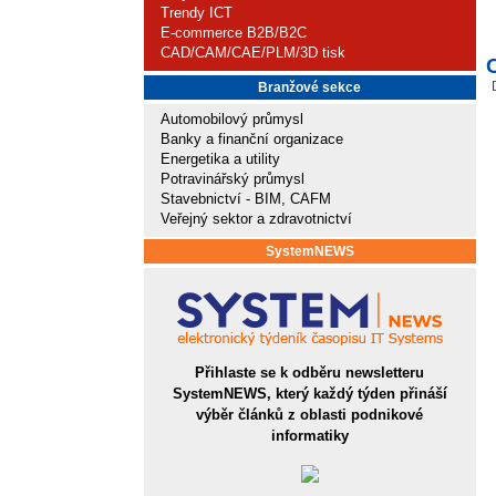
Trendy ICT
E-commerce B2B/B2C
CAD/CAM/CAE/PLM/3D tisk
Branžové sekce
Automobilový průmysl
Banky a finanční organizace
Energetika a utility
Potravinářský průmysl
Stavebnictví - BIM, CAFM
Veřejný sektor a zdravotnictví
SystemNEWS
Přihlaste se k odběru newsletteru
SystemNEWS, který každý týden přináší
výběr článků z oblasti podnikové
informatiky