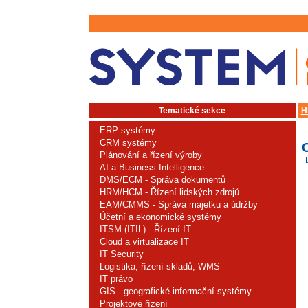
Tematické sekce
H
ERP systémy
CRM systémy
Plánování a řízení výroby
AI a Business Intelligence
DMS/ECM - Správa dokumentů
HRM/HCM - Řízení lidských zdrojů
EAM/CMMS - Správa majetku a údržby
Účetní a ekonomické systémy
ITSM (ITIL) - Řízení IT
Cloud a virtualizace IT
IT Security
Logistika, řízení skladů, WMS
IT právo
GIS - geografické informační systémy
Projektové řízení