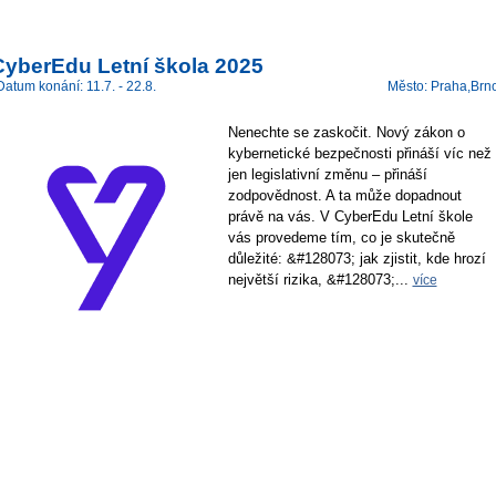
CyberEdu Letní škola 2025
Datum konání: 11.7. - 22.8.
Město: Praha,Brn
Nenechte se zaskočit. Nový zákon o
kybernetické bezpečnosti přináší víc než
jen legislativní změnu – přináší
zodpovědnost. A ta může dopadnout
právě na vás. V CyberEdu Letní škole
vás provedeme tím, co je skutečně
důležité: &#128073; jak zjistit, kde hrozí
největší rizika, &#128073;...
více