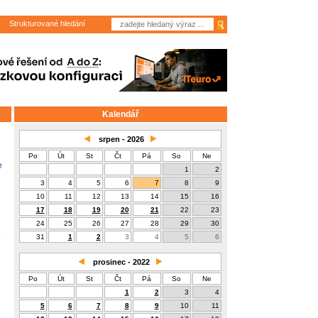
Strukturované hledání
Kalendář
srpen - 2026
Po
Út
St
Čt
Pá
So
Ne
e
1
2
3
4
5
6
7
8
9
10
11
12
13
14
15
16
17
18
19
20
21
22
23
24
25
26
27
28
29
30
31
1
2
3
4
5
6
prosinec - 2022
Po
Út
St
Čt
Pá
So
Ne
1
2
3
4
5
6
7
8
9
10
11