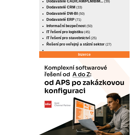
Dodavatelé CAD/CAM/PLM/BIM...
(39)
Dodavatelé CRM
(33)
Dodavatelé DW-BI
(50)
Dodavatelé ERP
(71)
Informační bezpečnost
(50)
IT řešení pro logistiku
(45)
IT řešení pro stavebnictví
(25)
Řešení pro veřejný a státní sektor
(27)
Inzerce