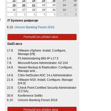
12
13
14
15
16
17
18
19
20
21
22
23
24
25
26
27
28
29
30
31
1
2
3
4
5
6
7
8
o
IT Systems podporuje
6.10.
Unicorn Banking Forum 2016
Formulář pro přidání akce
Další akce
17.8.
VMware vSphere: Install, Configure,
Manage [V8]
1.9.
F5 Administering BIG-IP v.17.5
7.9.
Microsoft Azure Administrator: AZ-104
14.9.
Veeam Backup & Replication: Configure,
Manage and...
14.9.
Citrix NetScaler ADC 14.x Administration
21.9.
VMware NSX: Install, Configure, Manage
[V4.0]
22.9.
Check Point Certified Security Administrator
(CCSA)...
30.9.
Konference Světlo
6.10.
Unicorn Banking Forum 2016
Formulář pro přidání akce