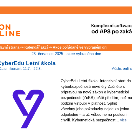
lavní strana
->
Kalendář akcí
-> Akce pořádané ve vybraném dni
23. červenec 2025 - akce vybraného dne
CyberEdu Letní škola
Datum konání: 11.7. - 22.8.
Město: onlin
CyberEdu Letní škola: Intenzivní start do
kyberbezpečnosti nové éry Začněte s
přípravou na nový zákon o kybernetické
bezpečnosti (ZoKB) ještě předtím, než na
podzim vstoupí v platnost. Splnit
všechny jeho požadavky nejde za jedno
odpoledne – a už vůbec ne na poslední
chvíli. Kybernetická bezpečnost...
více