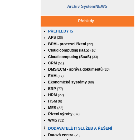
Archiv SystemNEWS
Přehledy
PŘEHLEDY IS
APS
(20)
BPM - procesní řízení
(22)
Cloud computing (IaaS)
(10)
Cloud computing (SaaS)
(33)
CRM
(51)
DMS/ECM - správa dokumentů
(20)
EAM
(17)
Ekonomické systémy
(68)
ERP
(77)
HRM
(27)
ITSM
(6)
MES
(32)
Řízení výroby
(37)
WMS
(31)
DODAVATELÉ IT SLUŽEB A ŘEŠENÍ
Datová centra
(25)