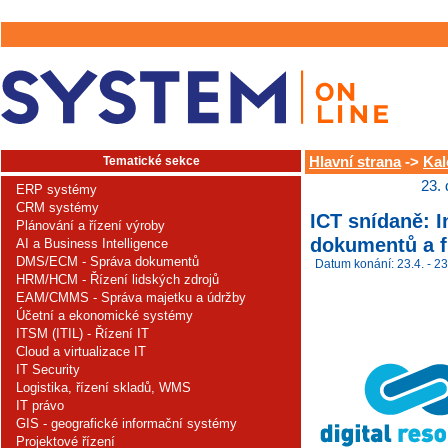
Tematické sekce
Hlavní strana
->
Kal
23.
ERP systémy
CRM systémy
ICT snídaně: I
Plánování a řízení výroby
dokumentů a f
AI a Business Intelligence
DMS/ECM - Správa dokumentů
Datum konání: 23.4. - 23
HRM/HCM - Řízení lidských zdrojů
EAM/CMMS - Správa majetku a údržby
Účetní a ekonomické systémy
ITSM (ITIL) - Řízení IT
Cloud a virtualizace IT
IT Security
Logistika, řízení skladů, WMS
IT právo
GIS - geografické informační systémy
Projektové řízení