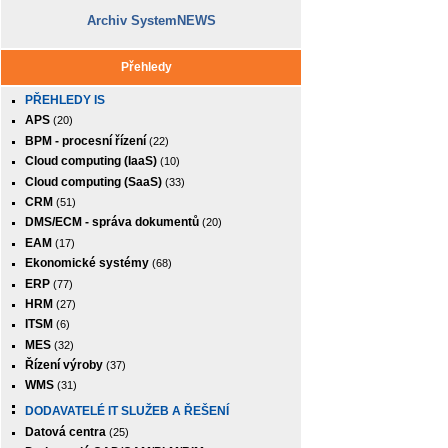
Archiv SystemNEWS
Přehledy
PŘEHLEDY IS
APS
(20)
BPM - procesní řízení
(22)
Cloud computing (IaaS)
(10)
Cloud computing (SaaS)
(33)
CRM
(51)
DMS/ECM - správa dokumentů
(20)
EAM
(17)
Ekonomické systémy
(68)
ERP
(77)
HRM
(27)
ITSM
(6)
MES
(32)
Řízení výroby
(37)
WMS
(31)
DODAVATELÉ IT SLUŽEB A ŘEŠENÍ
Datová centra
(25)