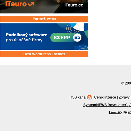
Partneři webu
Best WordPress Themes
© 2001
RSS kanál
|
Ceník inzerce
|
Zprávy
SystemNEWS (newsletter):
A
LinuxEXPRES