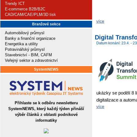
Trendy ICT
E-commerce B2B/B2C
CAD/CAM/CAE/PLM/3D tisk
více
Branžové sekce
Automobilový průmysl
Digital Trans
Banky a finanční organizace
Datum konání: 23.4. - 23
Energetika a utility
Potravinářský průmysl
Stavebnictví - BIM, CAFM
Veřejný sektor a zdravotnictví
SystemNEWS
ukázky se podělí 8 lí
digitalizace a autom
Přihlaste se k odběru newsletteru
více
SystemNEWS, který každý týden přináší
výběr článků z oblasti podnikové
informatiky