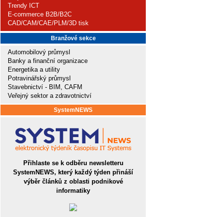
Trendy ICT
E-commerce B2B/B2C
CAD/CAM/CAE/PLM/3D tisk
Branžové sekce
Automobilový průmysl
Banky a finanční organizace
Energetika a utility
Potravinářský průmysl
Stavebnictví - BIM, CAFM
Veřejný sektor a zdravotnictví
SystemNEWS
Přihlaste se k odběru newsletteru
SystemNEWS, který každý týden přináší
výběr článků z oblasti podnikové
informatiky