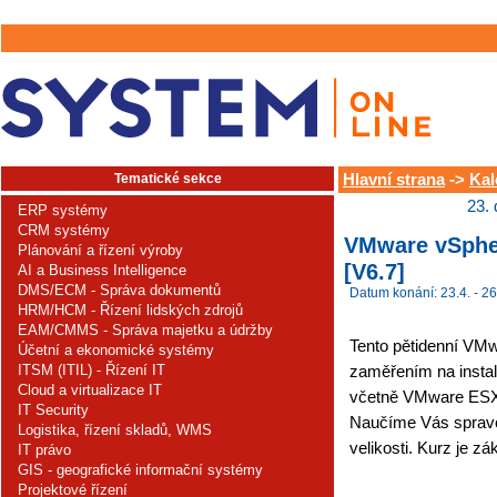
Tematické sekce
Hlavní strana
->
Kal
23.
ERP systémy
CRM systémy
VMware vSpher
Plánování a řízení výroby
[V6.7]
AI a Business Intelligence
DMS/ECM - Správa dokumentů
Datum konání: 23.4. - 26
HRM/HCM - Řízení lidských zdrojů
EAM/CMMS - Správa majetku a údržby
Tento pětidenní VMwa
Účetní a ekonomické systémy
ITSM (ITIL) - Řízení IT
zaměřením na instal
Cloud a virtualizace IT
včetně VMware ESX
IT Security
Naučíme Vás spravov
Logistika, řízení skladů, WMS
velikosti. Kurz je z
IT právo
GIS - geografické informační systémy
Projektové řízení