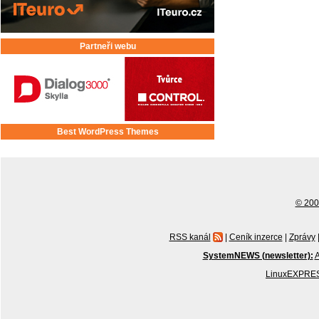
Partneři webu
Best WordPress Themes
© 2001
RSS kanál
|
Ceník inzerce
|
Zprávy
SystemNEWS (newsletter):
A
LinuxEXPRES