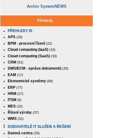
Archiv SystemNEWS
Přehledy
PŘEHLEDY IS
APS
(20)
BPM - procesní řízení
(22)
Cloud computing (IaaS)
(10)
Cloud computing (SaaS)
(33)
CRM
(51)
DMS/ECM - správa dokumentů
(20)
EAM
(17)
Ekonomické systémy
(68)
ERP
(77)
HRM
(27)
ITSM
(6)
MES
(32)
Řízení výroby
(37)
WMS
(31)
DODAVATELÉ IT SLUŽEB A ŘEŠENÍ
Datová centra
(25)