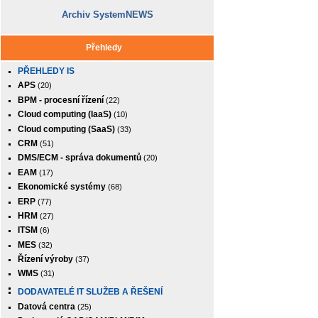
Archiv SystemNEWS
Přehledy
PŘEHLEDY IS
APS
(20)
BPM - procesní řízení
(22)
Cloud computing (IaaS)
(10)
Cloud computing (SaaS)
(33)
CRM
(51)
DMS/ECM - správa dokumentů
(20)
EAM
(17)
Ekonomické systémy
(68)
ERP
(77)
HRM
(27)
ITSM
(6)
MES
(32)
Řízení výroby
(37)
WMS
(31)
DODAVATELÉ IT SLUŽEB A ŘEŠENÍ
Datová centra
(25)