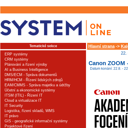
Tematické sekce
Hlavní strana
->
Kal
22.
ERP systémy
CRM systémy
Canon ZOOM -
Plánování a řízení výroby
Datum konání: 22.8. - 22
AI a Business Intelligence
DMS/ECM - Správa dokumentů
HRM/HCM - Řízení lidských zdrojů
EAM/CMMS - Správa majetku a údržby
Účetní a ekonomické systémy
ITSM (ITIL) - Řízení IT
Cloud a virtualizace IT
IT Security
Logistika, řízení skladů, WMS
IT právo
GIS - geografické informační systémy
Projektové řízení