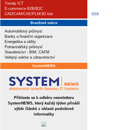
Trendy ICT
E-commerce B2B/B2C
více
CAD/CAM/CAE/PLM/3D tisk
Branžové sekce
Automobilový průmysl
Banky a finanční organizace
Energetika a utility
Potravinářský průmysl
Stavebnictví - BIM, CAFM
Veřejný sektor a zdravotnictví
SystemNEWS
Přihlaste se k odběru newsletteru
SystemNEWS, který každý týden přináší
výběr článků z oblasti podnikové
informatiky