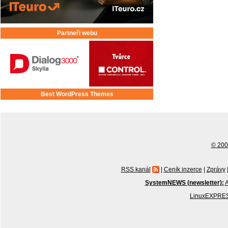
Partneři webu
Best WordPress Themes
© 2001
RSS kanál
|
Ceník inzerce
|
Zprávy
SystemNEWS (newsletter):
A
LinuxEXPRES