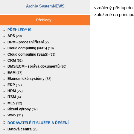
Archiv SystemNEWS
vzdálený přístup do
založené na princip
Přehledy
PŘEHLEDY IS
APS
(20)
BPM - procesní řízení
(22)
Cloud computing (IaaS)
(10)
Cloud computing (SaaS)
(33)
CRM
(51)
DMS/ECM - správa dokumentů
(20)
EAM
(17)
Ekonomické systémy
(68)
ERP
(77)
HRM
(27)
ITSM
(6)
MES
(32)
Řízení výroby
(37)
WMS
(31)
DODAVATELÉ IT SLUŽEB A ŘEŠENÍ
Datová centra
(25)