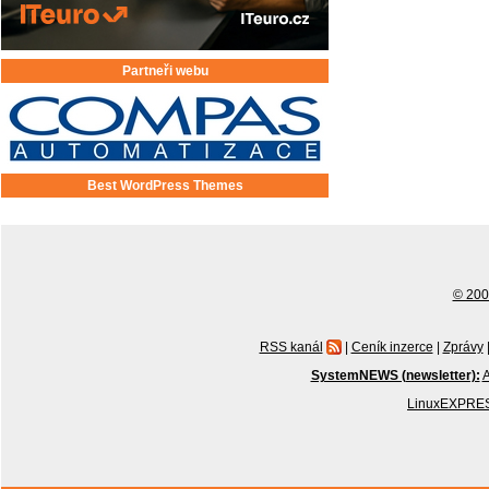
Partneři webu
Best WordPress Themes
© 2001
RSS kanál
|
Ceník inzerce
|
Zprávy
SystemNEWS (newsletter):
A
LinuxEXPRES