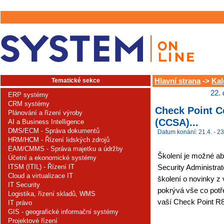
Tematické sekce
Hlavní strana
->
Kal
22.
ERP systémy
CRM systémy
Check Point Ce
Plánování a řízení výroby
(CCSA)...
AI a Business Intelligence
DMS/ECM - Správa dokumentů
Datum konání: 21.4. - 23
HRM/HCM - Řízení lidských zdrojů
EAM/CMMS - Správa majetku a údržby
Školení je možné abs
Účetní a ekonomické systémy
ITSM (ITIL) - Řízení IT
Security Administrat
Cloud a virtualizace IT
školení o novinky z 
IT Security
pokrývá vše co potře
Logistika, řízení skladů, WMS
vaší Check Point R80
IT právo
GIS - geografické informační systémy
Projektové řízení