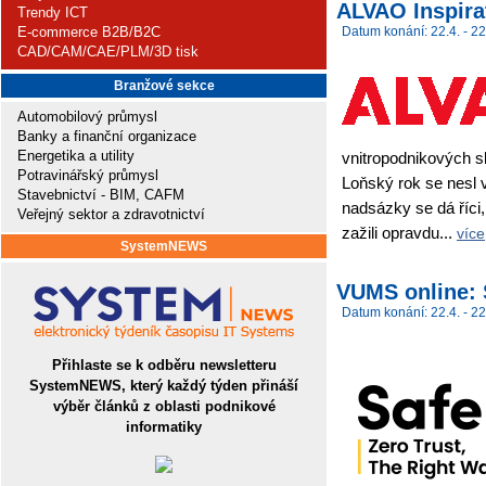
ALVAO Inspira
Trendy ICT
E-commerce B2B/B2C
Datum konání: 22.4. - 22
CAD/CAM/CAE/PLM/3D tisk
Branžové sekce
Automobilový průmysl
Banky a finanční organizace
Energetika a utility
vnitropodnikových s
Potravinářský průmysl
Loňský rok se nesl 
Stavebnictví - BIM, CAFM
nadsázky se dá říci,
Veřejný sektor a zdravotnictví
zažili opravdu...
více
SystemNEWS
VUMS online: 
Datum konání: 22.4. - 22
Přihlaste se k odběru newsletteru
SystemNEWS, který každý týden přináší
výběr článků z oblasti podnikové
informatiky