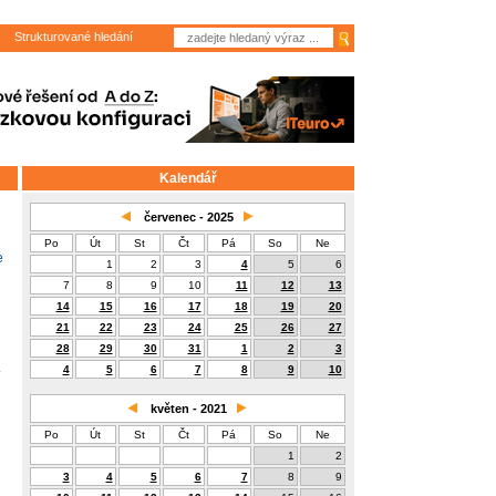
Strukturované hledání
Kalendář
červenec - 2025
Po
Út
St
Čt
Pá
So
Ne
e
1
2
3
4
5
6
7
8
9
10
11
12
13
14
15
16
17
18
19
20
21
22
23
24
25
26
27
28
29
30
31
1
2
3
4
5
6
7
8
9
10
květen - 2021
Po
Út
St
Čt
Pá
So
Ne
1
2
3
4
5
6
7
8
9