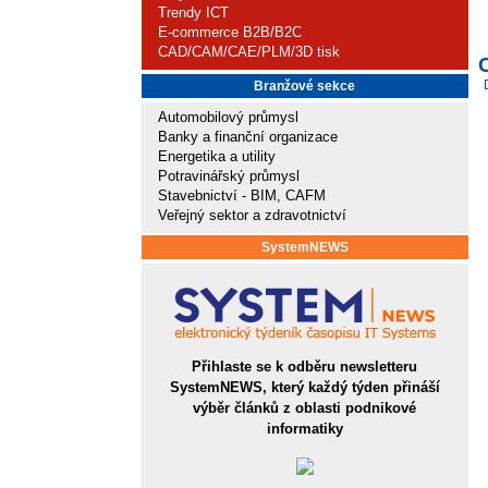
Trendy ICT
E-commerce B2B/B2C
CAD/CAM/CAE/PLM/3D tisk
Branžové sekce
Automobilový průmysl
Banky a finanční organizace
Energetika a utility
Potravinářský průmysl
Stavebnictví - BIM, CAFM
Veřejný sektor a zdravotnictví
SystemNEWS
Přihlaste se k odběru newsletteru
SystemNEWS, který každý týden přináší
výběr článků z oblasti podnikové
informatiky