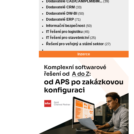
Dodavatelé CAD/CAM/PLM/BIM...
(39)
Dodavatelé CRM
(33)
Dodavatelé DW-BI
(50)
Dodavatelé ERP
(71)
Informační bezpečnost
(50)
IT řešení pro logistiku
(45)
IT řešení pro stavebnictví
(25)
Řešení pro veřejný a státní sektor
(27)
Inzerce