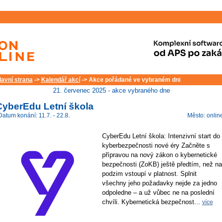
lavní strana
->
Kalendář akcí
-> Akce pořádané ve vybraném dni
21. červenec 2025 - akce vybraného dne
CyberEdu Letní škola
Datum konání: 11.7. - 22.8.
Město: onlin
CyberEdu Letní škola: Intenzivní start do
kyberbezpečnosti nové éry Začněte s
přípravou na nový zákon o kybernetické
bezpečnosti (ZoKB) ještě předtím, než na
podzim vstoupí v platnost. Splnit
všechny jeho požadavky nejde za jedno
odpoledne – a už vůbec ne na poslední
chvíli. Kybernetická bezpečnost...
více