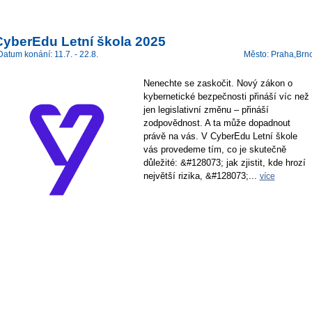
CyberEdu Letní škola 2025
Datum konání: 11.7. - 22.8.
Město: Praha,Brn
Nenechte se zaskočit. Nový zákon o
kybernetické bezpečnosti přináší víc než
jen legislativní změnu – přináší
zodpovědnost. A ta může dopadnout
právě na vás. V CyberEdu Letní škole
vás provedeme tím, co je skutečně
důležité: &#128073; jak zjistit, kde hrozí
největší rizika, &#128073;...
více