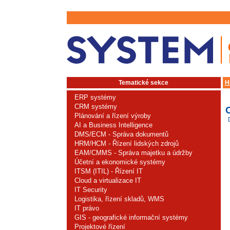
Tematické sekce
H
ERP systémy
CRM systémy
Plánování a řízení výroby
AI a Business Intelligence
DMS/ECM - Správa dokumentů
HRM/HCM - Řízení lidských zdrojů
EAM/CMMS - Správa majetku a údržby
Účetní a ekonomické systémy
ITSM (ITIL) - Řízení IT
Cloud a virtualizace IT
IT Security
Logistika, řízení skladů, WMS
IT právo
GIS - geografické informační systémy
Projektové řízení