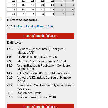
10
11
12
13
14
15
16
17
18
19
20
21
22
23
24
25
26
27
28
29
30
31
1
2
3
4
5
6
o
IT Systems podporuje
6.10.
Unicorn Banking Forum 2016
Formulář pro přidání akce
Další akce
17.8.
VMware vSphere: Install, Configure,
Manage [V8]
1.9.
F5 Administering BIG-IP v.17.5
7.9.
Microsoft Azure Administrator: AZ-104
14.9.
Veeam Backup & Replication: Configure,
Manage and...
14.9.
Citrix NetScaler ADC 14.x Administration
21.9.
VMware NSX: Install, Configure, Manage
[V4.0]
22.9.
Check Point Certified Security Administrator
(CCSA)...
30.9.
Konference Světlo
6.10.
Unicorn Banking Forum 2016
Formulář pro přidání akce