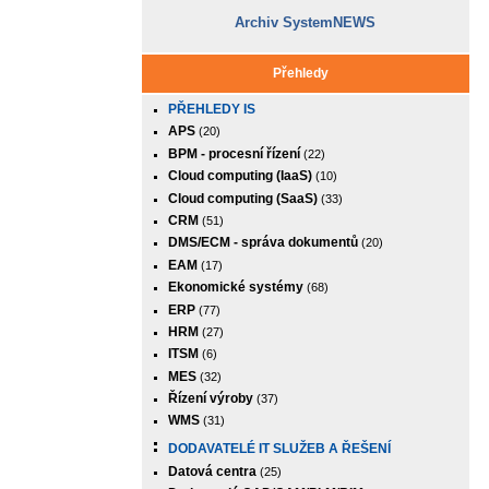
Archiv SystemNEWS
Přehledy
PŘEHLEDY IS
APS
(20)
BPM - procesní řízení
(22)
Cloud computing (IaaS)
(10)
Cloud computing (SaaS)
(33)
CRM
(51)
DMS/ECM - správa dokumentů
(20)
EAM
(17)
Ekonomické systémy
(68)
ERP
(77)
HRM
(27)
ITSM
(6)
MES
(32)
Řízení výroby
(37)
WMS
(31)
DODAVATELÉ IT SLUŽEB A ŘEŠENÍ
Datová centra
(25)