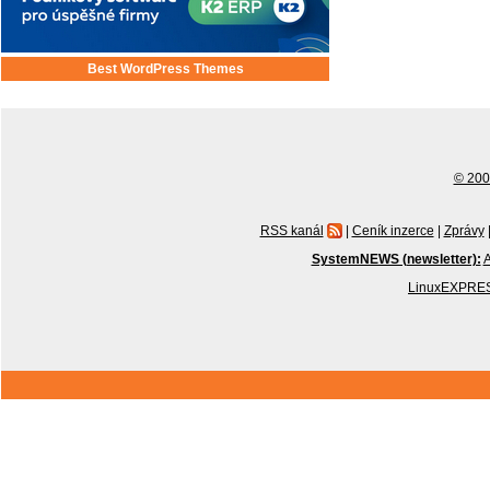
Best WordPress Themes
© 2001
RSS kanál
|
Ceník inzerce
|
Zprávy
SystemNEWS (newsletter):
A
LinuxEXPRES