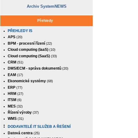
Archiv SystemNEWS
Přehledy
PŘEHLEDY IS
APS
(20)
BPM - procesní řízení
(22)
Cloud computing (IaaS)
(10)
Cloud computing (SaaS)
(33)
CRM
(51)
DMS/ECM - správa dokumentů
(20)
EAM
(17)
Ekonomické systémy
(68)
ERP
(77)
HRM
(27)
ITSM
(6)
MES
(32)
Řízení výroby
(37)
WMS
(31)
DODAVATELÉ IT SLUŽEB A ŘEŠENÍ
Datová centra
(25)