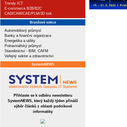
Trendy ICT
E-commerce B2B/B2C
CAD/CAM/CAE/PLM/3D tisk
Branžové sekce
Automobilový průmysl
Banky a finanční organizace
Energetika a utility
Potravinářský průmysl
Stavebnictví - BIM, CAFM
Veřejný sektor a zdravotnictví
SystemNEWS
Přihlaste se k odběru newsletteru
SystemNEWS, který každý týden přináší
výběr článků z oblasti podnikové
informatiky