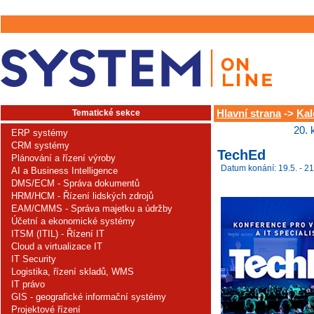
Tematické sekce
Hlavní strana
->
Kal
20. 
ERP systémy
CRM systémy
TechEd
Plánování a řízení výroby
Datum konání: 19.5. - 21
AI a Business Intelligence
DMS/ECM - Správa dokumentů
HRM/HCM - Řízení lidských zdrojů
EAM/CMMS - Správa majetku a údržby
Účetní a ekonomické systémy
ITSM (ITIL) - Řízení IT
Cloud a virtualizace IT
IT Security
Logistika, řízení skladů, WMS
IT právo
GIS - geografické informační systémy
Projektové řízení