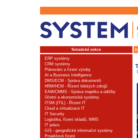
Tematické sekce
H
ERP systémy
CRM systémy
Plánování a řízení výroby
AI a Business Intelligence
DMS/ECM - Správa dokumentů
HRM/HCM - Řízení lidských zdrojů
EAM/CMMS - Správa majetku a údržby
Účetní a ekonomické systémy
ITSM (ITIL) - Řízení IT
Cloud a virtualizace IT
IT Security
Logistika, řízení skladů, WMS
IT právo
GIS - geografické informační systémy
Projektové řízení