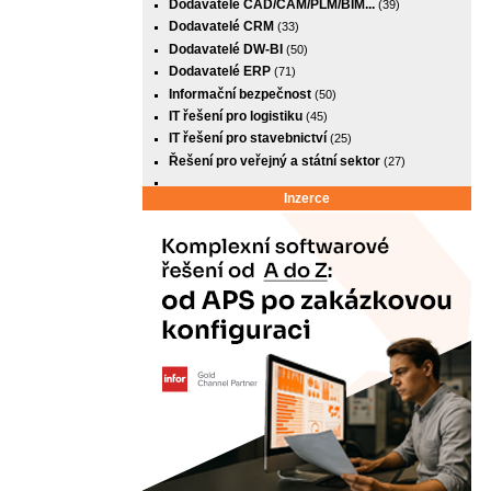
Dodavatelé CAD/CAM/PLM/BIM...
(39)
Dodavatelé CRM
(33)
Dodavatelé DW-BI
(50)
Dodavatelé ERP
(71)
Informační bezpečnost
(50)
IT řešení pro logistiku
(45)
IT řešení pro stavebnictví
(25)
Řešení pro veřejný a státní sektor
(27)
Inzerce