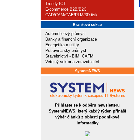
Trendy ICT
E-commerce B2B/B2C
CAD/CAM/CAE/PLM/3D tisk
Branžové sekce
Automobilový průmysl
Banky a finanční organizace
Energetika a utility
Potravinářský průmysl
Stavebnictví - BIM, CAFM
Veřejný sektor a zdravotnictví
SystemNEWS
Přihlaste se k odběru newsletteru
SystemNEWS, který každý týden přináší
výběr článků z oblasti podnikové
informatiky