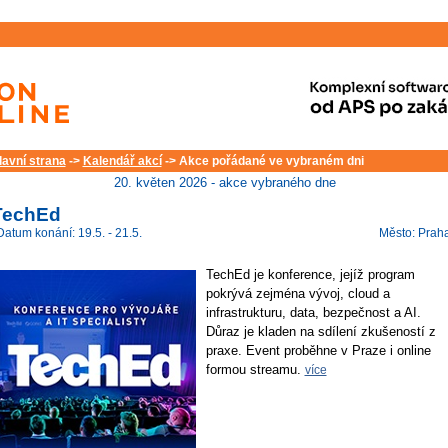
lavní strana
->
Kalendář akcí
-> Akce pořádané ve vybraném dni
20. květen 2026 - akce vybraného dne
TechEd
Datum konání: 19.5. - 21.5.
Město: Prah
TechEd je konference, jejíž program
pokrývá zejména vývoj, cloud a
infrastrukturu, data, bezpečnost a AI.
Důraz je kladen na sdílení zkušeností z
praxe. Event proběhne v Praze i online
formou streamu.
více