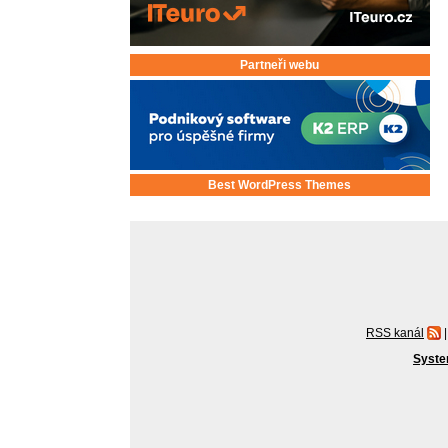
Partneři webu
Best WordPress Themes
RSS kanál
|
Syste