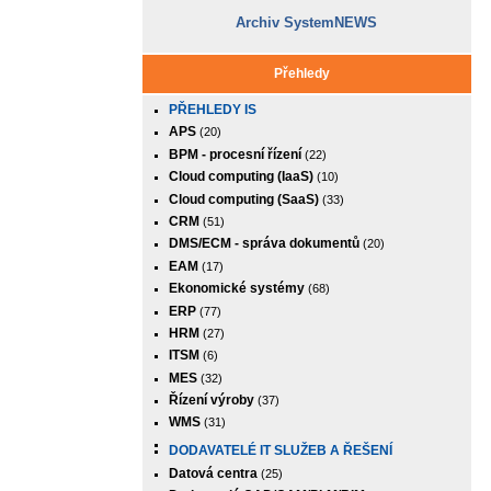
Archiv SystemNEWS
Přehledy
PŘEHLEDY IS
APS
(20)
BPM - procesní řízení
(22)
Cloud computing (IaaS)
(10)
Cloud computing (SaaS)
(33)
CRM
(51)
DMS/ECM - správa dokumentů
(20)
EAM
(17)
Ekonomické systémy
(68)
ERP
(77)
HRM
(27)
ITSM
(6)
MES
(32)
Řízení výroby
(37)
WMS
(31)
DODAVATELÉ IT SLUŽEB A ŘEŠENÍ
Datová centra
(25)