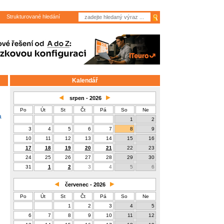
Strukturované hledání
Kalendář
srpen - 2026
Po
Út
St
Čt
Pá
So
Ne
a
1
2
3
4
5
6
7
8
9
10
11
12
13
14
15
16
17
18
19
20
21
22
23
24
25
26
27
28
29
30
31
1
2
3
4
5
6
červenec - 2026
Po
Út
St
Čt
Pá
So
Ne
1
2
3
4
5
6
7
8
9
10
11
12