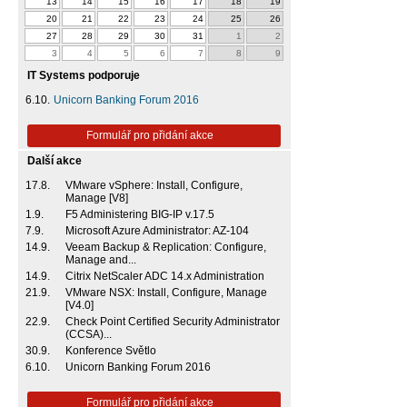
13
14
15
16
17
18
19
20
21
22
23
24
25
26
27
28
29
30
31
1
2
3
4
5
6
7
8
9
IT Systems podporuje
6.10.
Unicorn Banking Forum 2016
Formulář pro přidání akce
Další akce
17.8.
VMware vSphere: Install, Configure,
Manage [V8]
1.9.
F5 Administering BIG-IP v.17.5
7.9.
Microsoft Azure Administrator: AZ-104
14.9.
Veeam Backup & Replication: Configure,
Manage and...
14.9.
Citrix NetScaler ADC 14.x Administration
21.9.
VMware NSX: Install, Configure, Manage
[V4.0]
22.9.
Check Point Certified Security Administrator
(CCSA)...
30.9.
Konference Světlo
6.10.
Unicorn Banking Forum 2016
Formulář pro přidání akce