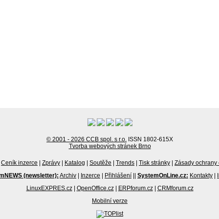
© 2001 - 2026 CCB spol. s r.o.
ISSN 1802-615X
Tvorba webových stránek Brno
Ceník inzerce
|
Zprávy
|
Katalog
|
Soutěže
|
Trends
|
Tisk stránky
|
Zásady ochrany 
mNEWS (newsletter):
Archiv
|
Inzerce
|
Přihlášení
||
SystemOnLine.cz:
Kontakty
|
LinuxEXPRES.cz
|
OpenOffice.cz
|
ERPforum.cz
|
CRMforum.cz
Mobilní verze