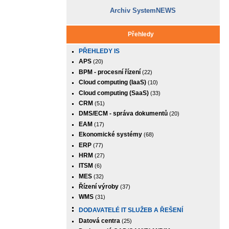
Archiv SystemNEWS
Přehledy
PŘEHLEDY IS
APS
(20)
BPM - procesní řízení
(22)
Cloud computing (IaaS)
(10)
Cloud computing (SaaS)
(33)
CRM
(51)
DMS/ECM - správa dokumentů
(20)
EAM
(17)
Ekonomické systémy
(68)
ERP
(77)
HRM
(27)
ITSM
(6)
MES
(32)
Řízení výroby
(37)
WMS
(31)
DODAVATELÉ IT SLUŽEB A ŘEŠENÍ
Datová centra
(25)