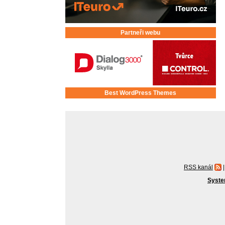
Partneři webu
Best WordPress Themes
RSS kanál
|
Syste