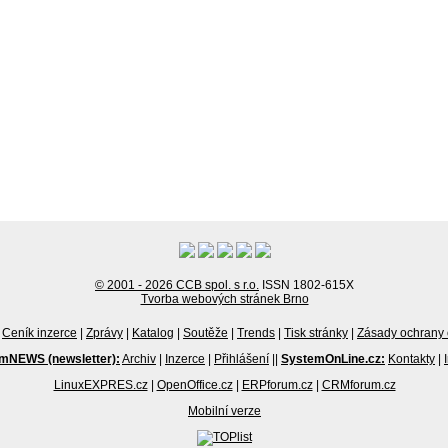
© 2001 - 2026 CCB spol. s r.o.
ISSN 1802-615X
Tvorba webových stránek Brno
Ceník inzerce
|
Zprávy
|
Katalog
|
Soutěže
|
Trends
|
Tisk stránky
|
Zásady ochrany 
mNEWS (newsletter):
Archiv
|
Inzerce
|
Přihlášení
||
SystemOnLine.cz:
Kontakty
|
LinuxEXPRES.cz
|
OpenOffice.cz
|
ERPforum.cz
|
CRMforum.cz
Mobilní verze