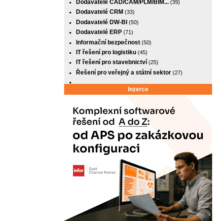
Dodavatelé CAD/CAM/PLM/BIM...
(39)
Dodavatelé CRM
(33)
Dodavatelé DW-BI
(50)
Dodavatelé ERP
(71)
Informační bezpečnost
(50)
IT řešení pro logistiku
(45)
IT řešení pro stavebnictví
(25)
Řešení pro veřejný a státní sektor
(27)
Inzerce