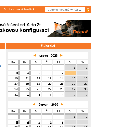
Strukturované hledání
Kalendář
srpen - 2026
Po
Út
St
Čt
Pá
So
Ne
a
1
2
3
4
5
6
7
8
9
10
11
12
13
14
15
16
17
18
19
20
21
22
23
24
25
26
27
28
29
30
31
1
2
3
4
5
6
červen - 2019
Po
Út
St
Čt
Pá
So
Ne
1
2
3
4
5
6
7
8
9