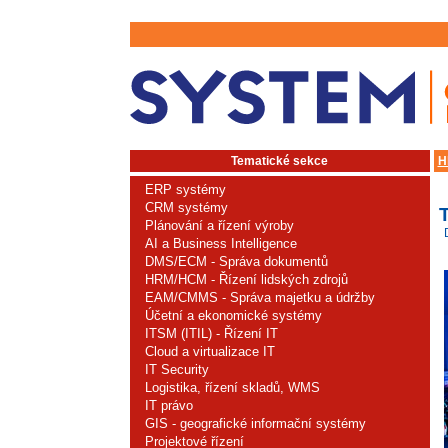
Tematické sekce
H
ERP systémy
CRM systémy
Plánování a řízení výroby
AI a Business Intelligence
DMS/ECM - Správa dokumentů
HRM/HCM - Řízení lidských zdrojů
EAM/CMMS - Správa majetku a údržby
Účetní a ekonomické systémy
ITSM (ITIL) - Řízení IT
Cloud a virtualizace IT
IT Security
Logistika, řízení skladů, WMS
IT právo
GIS - geografické informační systémy
Projektové řízení