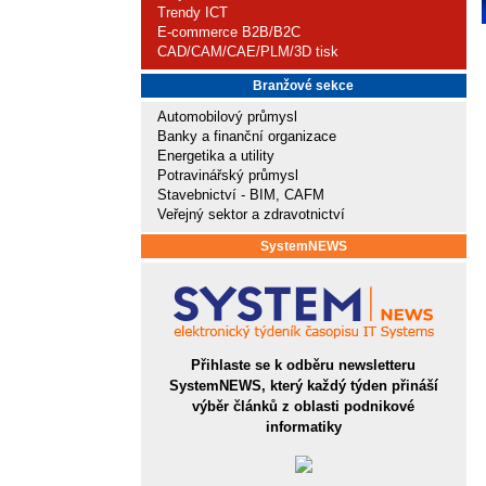
Trendy ICT
E-commerce B2B/B2C
CAD/CAM/CAE/PLM/3D tisk
Branžové sekce
Automobilový průmysl
Banky a finanční organizace
Energetika a utility
Potravinářský průmysl
Stavebnictví - BIM, CAFM
Veřejný sektor a zdravotnictví
SystemNEWS
Přihlaste se k odběru newsletteru
SystemNEWS, který každý týden přináší
výběr článků z oblasti podnikové
informatiky