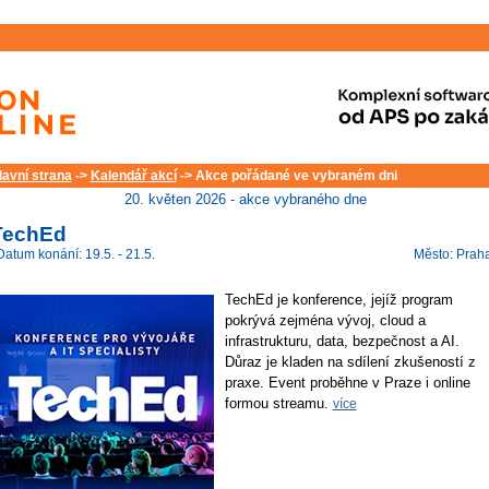
lavní strana
->
Kalendář akcí
-> Akce pořádané ve vybraném dni
20. květen 2026 - akce vybraného dne
TechEd
Datum konání: 19.5. - 21.5.
Město: Prah
TechEd je konference, jejíž program
pokrývá zejména vývoj, cloud a
infrastrukturu, data, bezpečnost a AI.
Důraz je kladen na sdílení zkušeností z
praxe. Event proběhne v Praze i online
formou streamu.
více