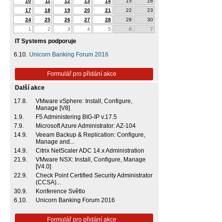
10
11
12
13
14
15
16
17
18
19
20
21
22
23
24
25
26
27
28
29
30
1
2
3
4
5
6
7
IT Systems podporuje
6.10.
Unicorn Banking Forum 2016
Formulář pro přidání akce
Další akce
17.8.
VMware vSphere: Install, Configure,
Manage [V8]
1.9.
F5 Administering BIG-IP v.17.5
7.9.
Microsoft Azure Administrator: AZ-104
14.9.
Veeam Backup & Replication: Configure,
Manage and...
14.9.
Citrix NetScaler ADC 14.x Administration
21.9.
VMware NSX: Install, Configure, Manage
[V4.0]
22.9.
Check Point Certified Security Administrator
(CCSA)...
30.9.
Konference Světlo
6.10.
Unicorn Banking Forum 2016
Formulář pro přidání akce