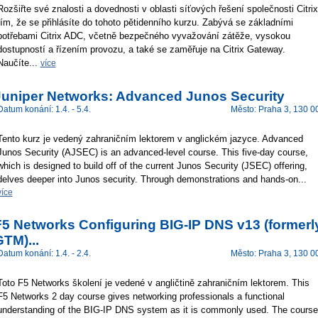
Rozšiřte své znalosti a dovednosti v oblasti síťových řešení společnosti Citrix
tím, že se přihlásíte do tohoto pětidenního kurzu. Zabývá se základními
potřebami Citrix ADC, včetně bezpečného vyvažování zátěže, vysokou
dostupností a řízením provozu, a také se zaměřuje na Citrix Gateway.
Naučíte...
více
Juniper Networks: Advanced Junos Security
Datum konání: 1.4. - 5.4.
Město: Praha 3, 130 0
Tento kurz je vedený zahraničním lektorem v anglickém jazyce. Advanced
Junos Security (AJSEC) is an advanced-level course. This five-day course,
which is designed to build off of the current Junos Security (JSEC) offering,
delves deeper into Junos security. Through demonstrations and hands-on...
více
F5 Networks Configuring BIG-IP DNS v13 (formerl
TM)...
Datum konání: 1.4. - 2.4.
Město: Praha 3, 130 0
Toto F5 Networks školení je vedené v angličtině zahraničním lektorem. This
F5 Networks 2 day course gives networking professionals a functional
understanding of the BIG-IP DNS system as it is commonly used. The course