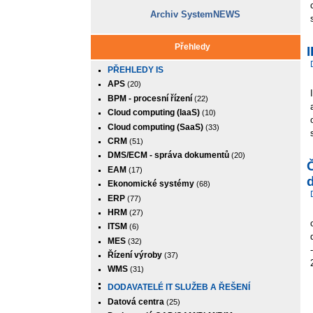
Archiv SystemNEWS
Přehledy
PŘEHLEDY IS
APS
(20)
BPM - procesní řízení
(22)
Cloud computing (IaaS)
(10)
Cloud computing (SaaS)
(33)
CRM
(51)
DMS/ECM - správa dokumentů
(20)
EAM
(17)
d
Ekonomické systémy
(68)
ERP
(77)
HRM
(27)
ITSM
(6)
MES
(32)
Řízení výroby
(37)
WMS
(31)
DODAVATELÉ IT SLUŽEB A ŘEŠENÍ
Datová centra
(25)