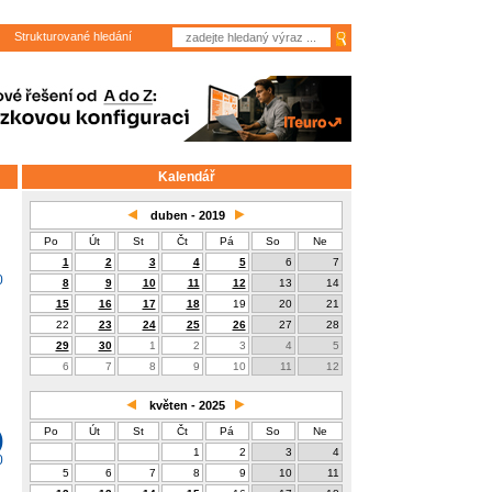
Strukturované hledání
Kalendář
duben - 2019
Po
Út
St
Čt
Pá
So
Ne
1
2
3
4
5
6
7
0
8
9
10
11
12
13
14
15
16
17
18
19
20
21
22
23
24
25
26
27
28
29
30
1
2
3
4
5
6
7
8
9
10
11
12
květen - 2025
Po
Út
St
Čt
Pá
So
Ne
)
1
2
3
4
0
5
6
7
8
9
10
11