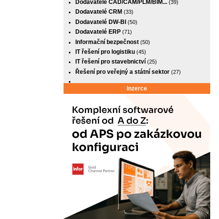
Dodavatelé CAD/CAM/PLM/BIM...
(39)
Dodavatelé CRM
(33)
Dodavatelé DW-BI
(50)
Dodavatelé ERP
(71)
Informační bezpečnost
(50)
IT řešení pro logistiku
(45)
IT řešení pro stavebnictví
(25)
Řešení pro veřejný a státní sektor
(27)
Inzerce