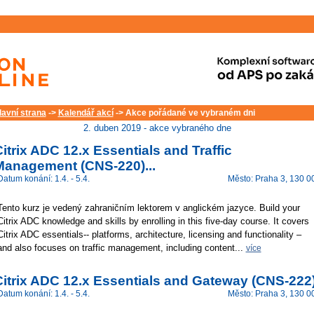
lavní strana
->
Kalendář akcí
-> Akce pořádané ve vybraném dni
2. duben 2019 - akce vybraného dne
itrix ADC 12.x Essentials and Traffic
Management (CNS-220)...
Datum konání: 1.4. - 5.4.
Město: Praha 3, 130 0
Tento kurz je vedený zahraničním lektorem v anglickém jazyce. Build your
Citrix ADC knowledge and skills by enrolling in this five-day course. It covers
Citrix ADC essentials-- platforms, architecture, licensing and functionality –
and also focuses on traffic management, including content...
více
Citrix ADC 12.x Essentials and Gateway (CNS-222
Datum konání: 1.4. - 5.4.
Město: Praha 3, 130 0