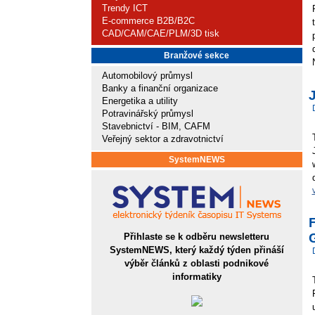
Trendy ICT
E-commerce B2B/B2C
CAD/CAM/CAE/PLM/3D tisk
Branžové sekce
Automobilový průmysl
Banky a finanční organizace
Energetika a utility
Potravinářský průmysl
Stavebnictví - BIM, CAFM
Veřejný sektor a zdravotnictví
SystemNEWS
G
Přihlaste se k odběru newsletteru
SystemNEWS, který každý týden přináší
výběr článků z oblasti podnikové
informatiky