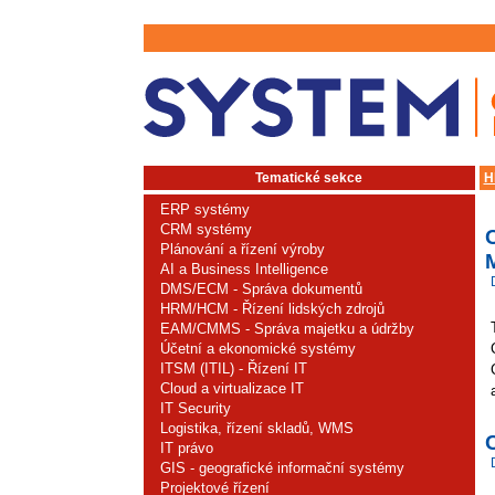
Tematické sekce
H
ERP systémy
CRM systémy
C
Plánování a řízení výroby
AI a Business Intelligence
DMS/ECM - Správa dokumentů
HRM/HCM - Řízení lidských zdrojů
EAM/CMMS - Správa majetku a údržby
Účetní a ekonomické systémy
ITSM (ITIL) - Řízení IT
Cloud a virtualizace IT
IT Security
Logistika, řízení skladů, WMS
IT právo
GIS - geografické informační systémy
Projektové řízení