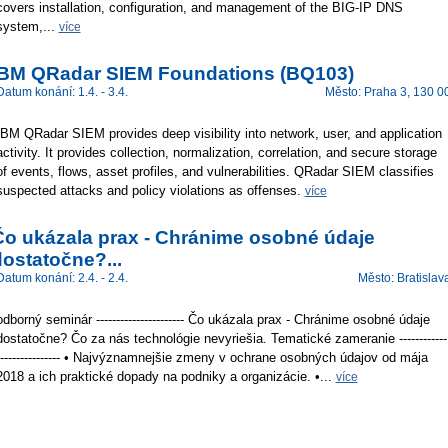
covers installation, configuration, and management of the BIG-IP DNS
system,...
více
IBM QRadar SIEM Foundations (BQ103)
Datum konání: 1.4. - 3.4.
Město: Praha 3, 130 0
IBM QRadar SIEM provides deep visibility into network, user, and application
activity. It provides collection, normalization, correlation, and secure storage
of events, flows, asset profiles, and vulnerabilities. QRadar SIEM classifies
suspected attacks and policy violations as offenses.
více
Čo ukázala prax - Chránime osobné údaje
ostatočne?...
Datum konání: 2.4. - 2.4.
Město: Bratislav
odborný seminár ---------------------- Čo ukázala prax - Chránime osobné údaje
dostatočne? Čo za nás technológie nevyriešia. Tematické zameranie ------------
---------------- • Najvýznamnejšie zmeny v ochrane osobných údajov od mája
2018 a ich praktické dopady na podniky a organizácie. •...
více