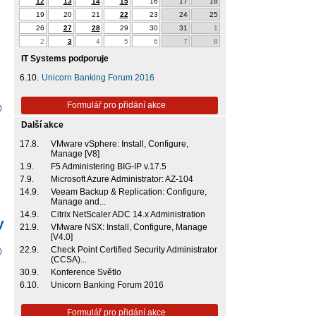
12
13
14
15
16
17
18
19
20
21
22
23
24
25
26
27
28
29
30
31
1
2
3
4
5
6
7
8
IT Systems podporuje
6.10.
Unicorn Banking Forum 2016
Formulář pro přidání akce
0
Další akce
17.8.
VMware vSphere: Install, Configure,
Manage [V8]
1.9.
F5 Administering BIG-IP v.17.5
7.9.
Microsoft Azure Administrator: AZ-104
14.9.
Veeam Backup & Replication: Configure,
Manage and...
14.9.
Citrix NetScaler ADC 14.x Administration
y
21.9.
VMware NSX: Install, Configure, Manage
[V4.0]
22.9.
Check Point Certified Security Administrator
0
(CCSA)...
30.9.
Konference Světlo
6.10.
Unicorn Banking Forum 2016
Formulář pro přidání akce