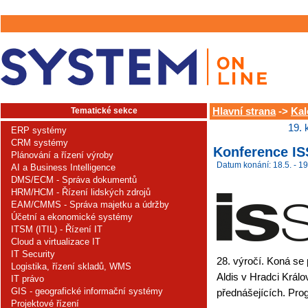
Tematické sekce
Hlavní strana
->
Kal
19. 
ERP systémy
CRM systémy
Konference IS
Plánování a řízení výroby
Datum konání: 18.5. - 19
AI a Business Intelligence
DMS/ECM - Správa dokumentů
HRM/HCM - Řízení lidských zdrojů
EAM/CMMS - Správa majetku a údržby
Účetní a ekonomické systémy
ITSM (ITIL) - Řízení IT
Cloud a virtualizace IT
IT Security
28. výročí. Koná se
Logistika, řízení skladů, WMS
Aldis v Hradci Králo
IT právo
GIS - geografické informační systémy
přednášejících. Pro
Projektové řízení