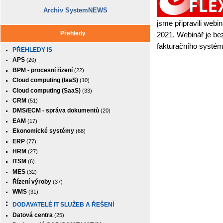
Archiv SystemNEWS
jsme připravili webi
Přehledy
2021. Webinář je bez
fakturačního systém
PŘEHLEDY IS
APS
(20)
BPM - procesní řízení
(22)
Cloud computing (IaaS)
(10)
Cloud computing (SaaS)
(33)
CRM
(51)
DMS/ECM - správa dokumentů
(20)
EAM
(17)
Ekonomické systémy
(68)
ERP
(77)
HRM
(27)
ITSM
(6)
MES
(32)
Řízení výroby
(37)
WMS
(31)
DODAVATELÉ IT SLUŽEB A ŘEŠENÍ
Datová centra
(25)