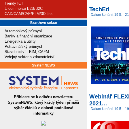
Trendy ICT
TechEd
E-commerce B2B/B2C
CAD/CAM/CAE/PLM/3D tisk
Datum konání: 19.5. - 21
Branžové sekce
Automobilový průmysl
Banky a finanční organizace
Energetika a utility
Potravinářský průmysl
Stavebnictví - BIM, CAFM
Veřejný sektor a zdravotnictví
SystemNEWS
Webinář FLEXI 
Přihlaste se k odběru newsletteru
2021...
SystemNEWS, který každý týden přináší
výběr článků z oblasti podnikové
Datum konání: 19.5. - 19
informatiky