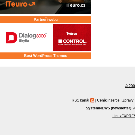
Partneři webu
Best WordPress Themes
© 2001
RSS kanál
|
Ceník inzerce
|
Zprávy
SystemNEWS (newsletter):
A
LinuxEXPRES