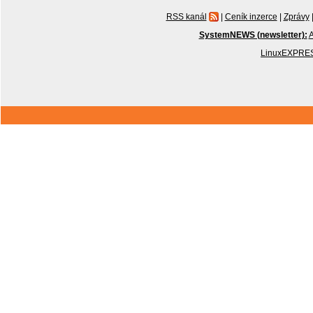
RSS kanál
|
Ceník inzerce
|
Zprávy
SystemNEWS (newsletter):
A
LinuxEXPRES