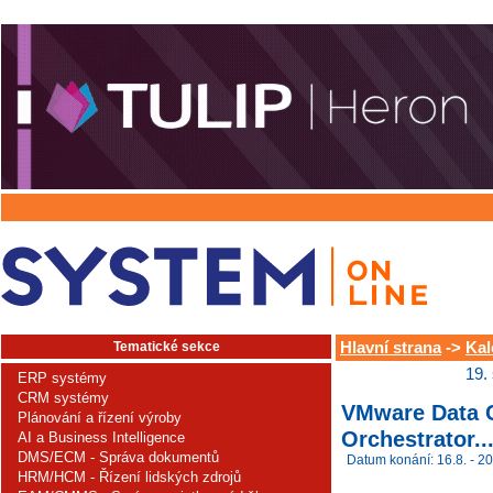
Tematické sekce
Hlavní strana
->
Kal
19.
ERP systémy
CRM systémy
VMware Data C
Plánování a řízení výroby
Orchestrator..
AI a Business Intelligence
DMS/ECM - Správa dokumentů
Datum konání: 16.8. - 20
HRM/HCM - Řízení lidských zdrojů