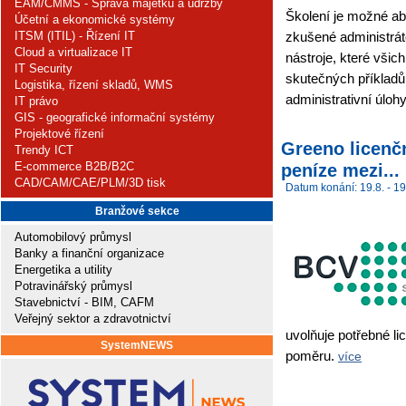
EAM/CMMS - Správa majetku a údržby
Školení je možné ab
Účetní a ekonomické systémy
ITSM (ITIL) - Řízení IT
zkušené administrát
Cloud a virtualizace IT
nástroje, které všic
IT Security
skutečných příkladů
Logistika, řízení skladů, WMS
administrativní úlo
IT právo
GIS - geografické informační systémy
Projektové řízení
Greeno licenč
Trendy ICT
E-commerce B2B/B2C
peníze mezi...
CAD/CAM/CAE/PLM/3D tisk
Datum konání: 19.8. - 19
Branžové sekce
Automobilový průmysl
Banky a finanční organizace
Energetika a utility
Potravinářský průmysl
Stavebnictví - BIM, CAFM
Veřejný sektor a zdravotnictví
uvolňuje potřebné 
SystemNEWS
poměru.
více