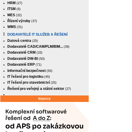
HRM
(27)
ITSM
(6)
MES
(32)
Řízení výroby
(37)
WMS
(31)
DODAVATELÉ IT SLUŽEB A ŘEŠENÍ
Datová centra
(25)
Dodavatelé CAD/CAM/PLM/BIM...
(39)
Dodavatelé CRM
(33)
Dodavatelé DW-BI
(50)
Dodavatelé ERP
(71)
Informační bezpečnost
(50)
IT řešení pro logistiku
(45)
IT řešení pro stavebnictví
(25)
Řešení pro veřejný a státní sektor
(27)
Inzerce