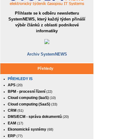
Přihlaste se k odběru newsletteru
SystemNEWS, který každý týden přináší
výběr článků z oblasti podnikové
informatiky
Archiv SystemNEWS
Přehledy
PŘEHLEDY IS
APS
(20)
BPM - procesní řízení
(22)
Cloud computing (IaaS)
(10)
Cloud computing (SaaS)
(33)
CRM
(51)
DMS/ECM - správa dokumentů
(20)
EAM
(17)
Ekonomické systémy
(68)
ERP
(77)