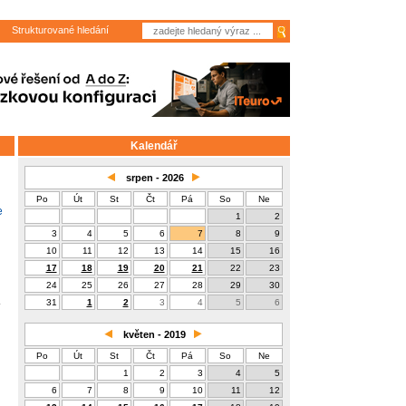
Strukturované hledání
Kalendář
srpen - 2026
Po
Út
St
Čt
Pá
So
Ne
e
1
2
3
4
5
6
7
8
9
10
11
12
13
14
15
16
17
18
19
20
21
22
23
24
25
26
27
28
29
30
31
1
2
3
4
5
6
květen - 2019
Po
Út
St
Čt
Pá
So
Ne
1
2
3
4
5
6
7
8
9
10
11
12