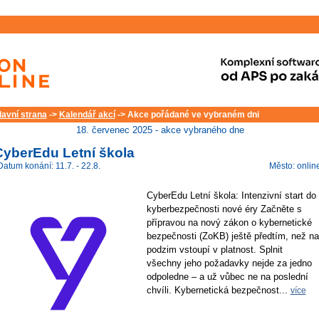
lavní strana
->
Kalendář akcí
-> Akce pořádané ve vybraném dni
18. červenec 2025 - akce vybraného dne
CyberEdu Letní škola
Datum konání: 11.7. - 22.8.
Město: onlin
CyberEdu Letní škola: Intenzivní start do
kyberbezpečnosti nové éry Začněte s
přípravou na nový zákon o kybernetické
bezpečnosti (ZoKB) ještě předtím, než na
podzim vstoupí v platnost. Splnit
všechny jeho požadavky nejde za jedno
odpoledne – a už vůbec ne na poslední
chvíli. Kybernetická bezpečnost...
více