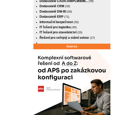
Dodavatelé CAD/CAM/PLM/BIM...
(39)
Dodavatelé CRM
(33)
Dodavatelé DW-BI
(50)
Dodavatelé ERP
(71)
Informační bezpečnost
(50)
IT řešení pro logistiku
(45)
IT řešení pro stavebnictví
(25)
Řešení pro veřejný a státní sektor
(27)
Inzerce