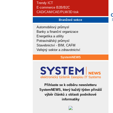
Trendy ICT
E-commerce B2B/B2C
CAD/CAM/CAE/PLM/3D tisk
Branžové sekce
Automobilový průmysl
Banky a finanční organizace
Energetika a utility
Potravinářský průmysl
Stavebnictví - BIM, CAFM
Veřejný sektor a zdravotnictví
SystemNEWS
Přihlaste se k odběru newsletteru
SystemNEWS, který každý týden přináší
výběr článků z oblasti podnikové
informatiky