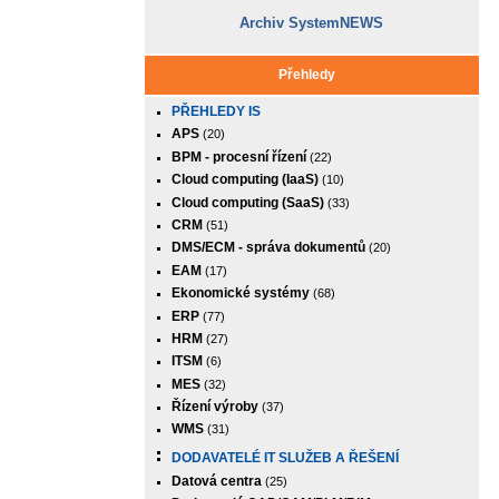
Archiv SystemNEWS
Přehledy
PŘEHLEDY IS
APS
(20)
BPM - procesní řízení
(22)
Cloud computing (IaaS)
(10)
Cloud computing (SaaS)
(33)
CRM
(51)
DMS/ECM - správa dokumentů
(20)
EAM
(17)
Ekonomické systémy
(68)
ERP
(77)
HRM
(27)
ITSM
(6)
MES
(32)
Řízení výroby
(37)
WMS
(31)
DODAVATELÉ IT SLUŽEB A ŘEŠENÍ
Datová centra
(25)