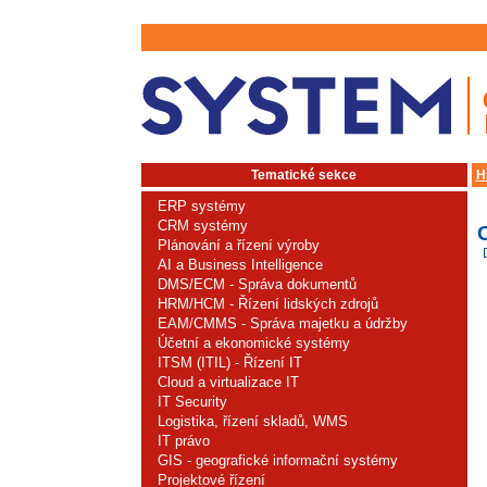
Tematické sekce
H
ERP systémy
CRM systémy
Plánování a řízení výroby
AI a Business Intelligence
DMS/ECM - Správa dokumentů
HRM/HCM - Řízení lidských zdrojů
EAM/CMMS - Správa majetku a údržby
Účetní a ekonomické systémy
ITSM (ITIL) - Řízení IT
Cloud a virtualizace IT
IT Security
Logistika, řízení skladů, WMS
IT právo
GIS - geografické informační systémy
Projektové řízení