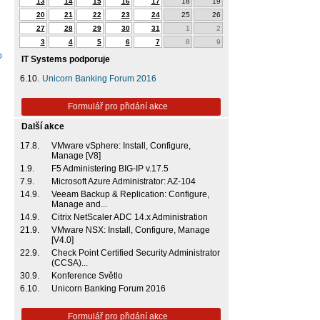
13
14
15
16
17
18
19
20
21
22
23
24
25
26
27
28
29
30
31
1
2
3
4
5
6
7
8
9
o
IT Systems podporuje
6.10.
Unicorn Banking Forum 2016
Formulář pro přidání akce
Další akce
17.8.
VMware vSphere: Install, Configure,
Manage [V8]
1.9.
F5 Administering BIG-IP v.17.5
7.9.
Microsoft Azure Administrator: AZ-104
14.9.
Veeam Backup & Replication: Configure,
Manage and...
14.9.
Citrix NetScaler ADC 14.x Administration
21.9.
VMware NSX: Install, Configure, Manage
[V4.0]
22.9.
Check Point Certified Security Administrator
(CCSA)...
30.9.
Konference Světlo
6.10.
Unicorn Banking Forum 2016
Formulář pro přidání akce