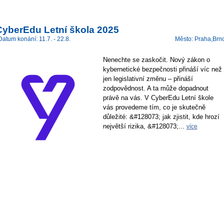
CyberEdu Letní škola 2025
Datum konání: 11.7. - 22.8.
Město: Praha,Brn
Nenechte se zaskočit. Nový zákon o
kybernetické bezpečnosti přináší víc než
jen legislativní změnu – přináší
zodpovědnost. A ta může dopadnout
právě na vás. V CyberEdu Letní škole
vás provedeme tím, co je skutečně
důležité: &#128073; jak zjistit, kde hrozí
největší rizika, &#128073;...
více