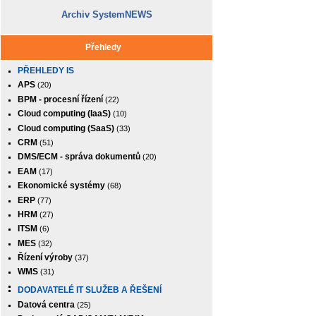
Archiv SystemNEWS
Přehledy
PŘEHLEDY IS
APS
(20)
BPM - procesní řízení
(22)
Cloud computing (IaaS)
(10)
Cloud computing (SaaS)
(33)
CRM
(51)
DMS/ECM - správa dokumentů
(20)
EAM
(17)
Ekonomické systémy
(68)
ERP
(77)
HRM
(27)
ITSM
(6)
MES
(32)
Řízení výroby
(37)
WMS
(31)
DODAVATELÉ IT SLUŽEB A ŘEŠENÍ
Datová centra
(25)