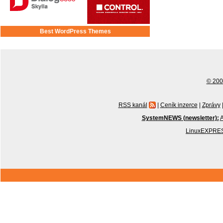
Best WordPress Themes
© 2001
RSS kanál
|
Ceník inzerce
|
Zprávy
SystemNEWS (newsletter):
A
LinuxEXPRES