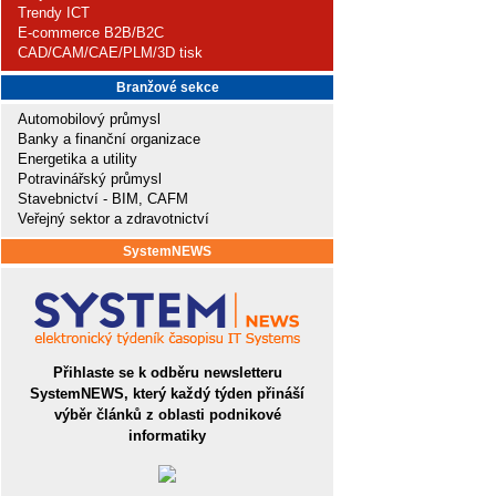
Trendy ICT
E-commerce B2B/B2C
CAD/CAM/CAE/PLM/3D tisk
Branžové sekce
Automobilový průmysl
Banky a finanční organizace
Energetika a utility
Potravinářský průmysl
Stavebnictví - BIM, CAFM
Veřejný sektor a zdravotnictví
SystemNEWS
Přihlaste se k odběru newsletteru
SystemNEWS, který každý týden přináší
výběr článků z oblasti podnikové
informatiky