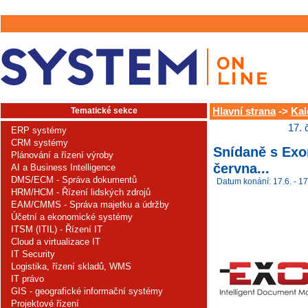
Tematické sekce
Hlavní strana
->
Kal
17. 
ERP systémy
CRM systémy
Snídaně s Exon
Plánování a řízení výroby
června...
AI a Business Intelligence
DMS/ECM - Správa dokumentů
Datum konání: 17.6. - 17
HRM/HCM - Řízení lidských zdrojů
EAM/CMMS - Správa majetku a údržby
Účetní a ekonomické systémy
ITSM (ITIL) - Řízení IT
Cloud a virtualizace IT
IT Security
Logistika, řízení skladů, WMS
IT právo
GIS - geografické informační systémy
Projektové řízení