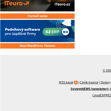
Partneři webu
Best WordPress Themes
© 2001
RSS kanál
|
Ceník inzerce
|
Zprávy
SystemNEWS (newsletter):
A
LinuxEXPRES