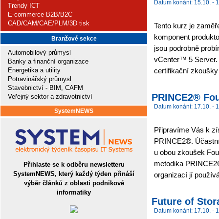
Datum konání: 15.10. - 1
Trendy ICT
E-commerce B2B/B2C
CAD/CAM/CAE/PLM/3D tisk
Tento kurz je zaměře
komponent produkt
Branžové sekce
jsou podrobně prob
Automobilový průmysl
vCenter™ 5 Server. 
Banky a finanční organizace
Energetika a utility
certifikační zkoušky
Potravinářský průmysl
Stavebnictví - BIM, CAFM
PRINCE2® Fou
Veřejný sektor a zdravotnictví
Datum konání: 17.10. - 1
SystemNEWS
Připravíme Vás k zí
PRINCE2®. Účastníci
u obou zkoušek Foun
metodika PRINCE2® v
Přihlaste se k odběru newsletteru
SystemNEWS, který každý týden přináší
organizací jí použív
výběr článků z oblasti podnikové
informatiky
Future of Stor
Datum konání: 17.10. - 1