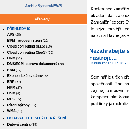
Archiv SystemNEWS
Konference zaměřen
ukládání dat, záloh
Přehledy
Zahraniční experti 
to nejzajímavější, c
PŘEHLEDY IS
APS
nabízí a hlavně jak 
(20)
BPM - procesní řízení
(22)
Cloud computing (IaaS)
(10)
Nezahrabejte 
Cloud computing (SaaS)
(33)
nástroje...
CRM
(51)
Datum konání: 17.10. - 1
DMS/ECM - správa dokumentů
(20)
EAM
(17)
Ekonomické systémy
(68)
Seminář je určen př
ERP
(77)
společností. Rádi na
HRM
(27)
zajímají o moderní 
ITSM
(6)
kompetentním konta
MES
(32)
prakticky jakoukoliv 
Řízení výroby
(37)
WMS
(31)
DODAVATELÉ IT SLUŽEB A ŘEŠENÍ
Datová centra
(25)