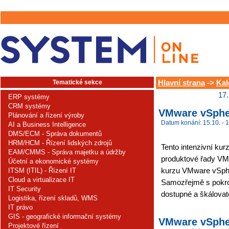
Tematické sekce
Hlavní strana
->
Kal
17.
ERP systémy
CRM systémy
VMware vSpher
Plánování a řízení výroby
Datum konání: 15.10. - 1
AI a Business Intelligence
DMS/ECM - Správa dokumentů
HRM/HCM - Řízení lidských zdrojů
Tento intenzivní kur
EAM/CMMS - Správa majetku a údržby
produktové řady VMw
Účetní a ekonomické systémy
kurzu VMware vSpher
ITSM (ITIL) - Řízení IT
Cloud a virtualizace IT
Samozřejmě s pokroč
IT Security
dostupné a škálovatel
Logistika, řízení skladů, WMS
IT právo
GIS - geografické informační systémy
VMware vSpher
Projektové řízení