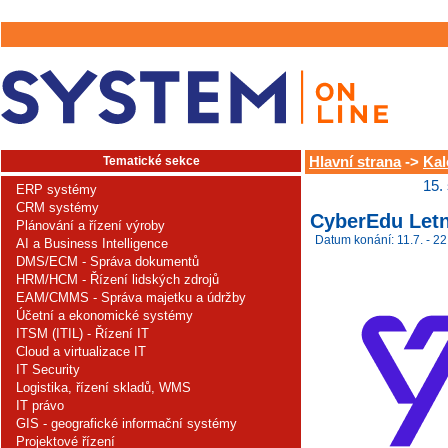
Tematické sekce
Hlavní strana
->
Kal
15.
ERP systémy
CRM systémy
CyberEdu Letn
Plánování a řízení výroby
Datum konání: 11.7. - 22
AI a Business Intelligence
DMS/ECM - Správa dokumentů
HRM/HCM - Řízení lidských zdrojů
EAM/CMMS - Správa majetku a údržby
Účetní a ekonomické systémy
ITSM (ITIL) - Řízení IT
Cloud a virtualizace IT
IT Security
Logistika, řízení skladů, WMS
IT právo
GIS - geografické informační systémy
Projektové řízení