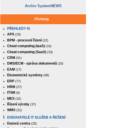
Archiv SystemNEWS
Přehledy
PŘEHLEDY IS
APS
(20)
BPM - procesní řízení
(22)
Cloud computing (IaaS)
(10)
Cloud computing (SaaS)
(33)
CRM
(51)
DMS/ECM - správa dokumentů
(20)
EAM
(17)
Ekonomické systémy
(68)
ERP
(77)
HRM
(27)
ITSM
(6)
MES
(32)
Řízení výroby
(37)
WMS
(31)
DODAVATELÉ IT SLUŽEB A ŘEŠENÍ
Datová centra
(25)