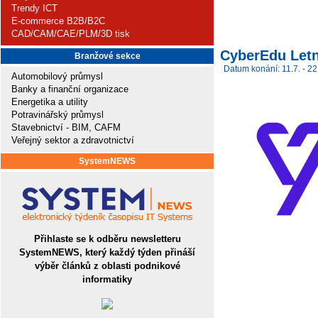
Trendy ICT
E-commerce B2B/B2C
CAD/CAM/CAE/PLM/3D tisk
CyberEdu Letn
Branžové sekce
Datum konání: 11.7. - 22
Automobilový průmysl
Banky a finanční organizace
Energetika a utility
Potravinářský průmysl
Stavebnictví - BIM, CAFM
Veřejný sektor a zdravotnictví
SystemNEWS
Přihlaste se k odběru newsletteru
SystemNEWS, který každý týden přináší
výběr článků z oblasti podnikové
informatiky