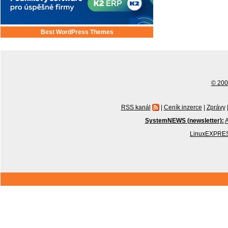
Best WordPress Themes
© 2001
RSS kanál
|
Ceník inzerce
|
Zprávy
SystemNEWS (newsletter):
A
LinuxEXPRES