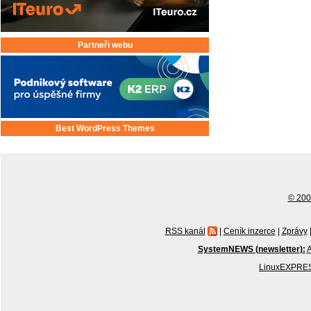
Partneři webu
Best WordPress Themes
© 2001
RSS kanál
|
Ceník inzerce
|
Zprávy
SystemNEWS (newsletter):
A
LinuxEXPRES