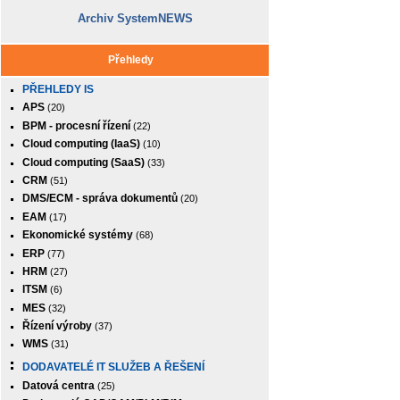
Archiv SystemNEWS
Přehledy
PŘEHLEDY IS
APS
(20)
BPM - procesní řízení
(22)
Cloud computing (IaaS)
(10)
Cloud computing (SaaS)
(33)
CRM
(51)
DMS/ECM - správa dokumentů
(20)
EAM
(17)
Ekonomické systémy
(68)
ERP
(77)
HRM
(27)
ITSM
(6)
MES
(32)
Řízení výroby
(37)
WMS
(31)
DODAVATELÉ IT SLUŽEB A ŘEŠENÍ
Datová centra
(25)