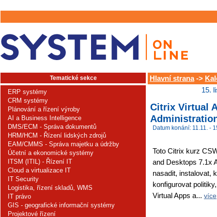
Tematické sekce
Hlavní strana
->
Kal
15. 
ERP systémy
CRM systémy
Citrix Virtual
Plánování a řízení výroby
Administratio
AI a Business Intelligence
DMS/ECM - Správa dokumentů
Datum konání: 11.11. - 1
HRM/HCM - Řízení lidských zdrojů
EAM/CMMS - Správa majetku a údržby
Toto Citrix kurz CS
Účetní a ekonomické systémy
ITSM (ITIL) - Řízení IT
and Desktops 7.1x Ad
Cloud a virtualizace IT
nasadit, instalovat, k
IT Security
konfigurovat politik
Logistika, řízení skladů, WMS
Virtual Apps a...
více
IT právo
GIS - geografické informační systémy
Projektové řízení