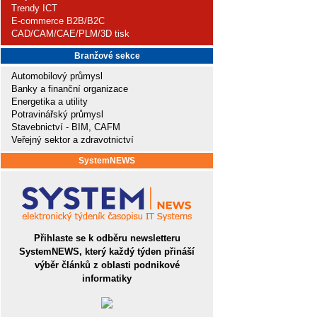
Trendy ICT
E-commerce B2B/B2C
CAD/CAM/CAE/PLM/3D tisk
Branžové sekce
Automobilový průmysl
Banky a finanční organizace
Energetika a utility
Potravinářský průmysl
Stavebnictví - BIM, CAFM
Veřejný sektor a zdravotnictví
SystemNEWS
Přihlaste se k odběru newsletteru
SystemNEWS, který každý týden přináší
výběr článků z oblasti podnikové
informatiky