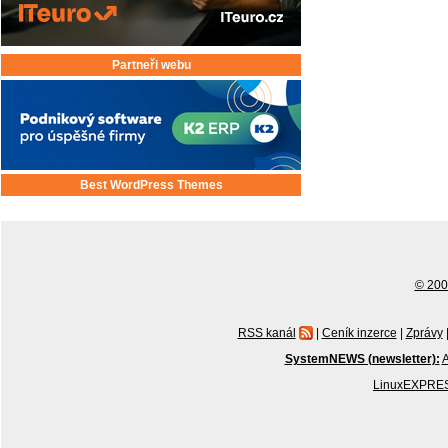
Partneři webu
Best WordPress Themes
© 2001
RSS kanál
|
Ceník inzerce
|
Zprávy
SystemNEWS (newsletter):
A
LinuxEXPRES