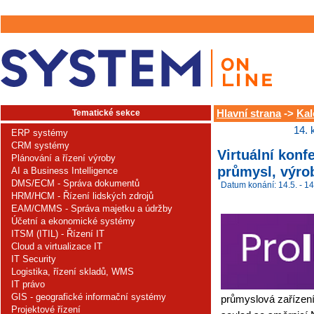
Tematické sekce
Hlavní strana
->
Kal
14. 
ERP systémy
CRM systémy
Virtuální kon
Plánování a řízení výroby
průmysl, výrob
AI a Business Intelligence
DMS/ECM - Správa dokumentů
Datum konání: 14.5. - 14
HRM/HCM - Řízení lidských zdrojů
EAM/CMMS - Správa majetku a údržby
Účetní a ekonomické systémy
ITSM (ITIL) - Řízení IT
Cloud a virtualizace IT
IT Security
Logistika, řízení skladů, WMS
IT právo
GIS - geografické informační systémy
průmyslová zařízení
Projektové řízení