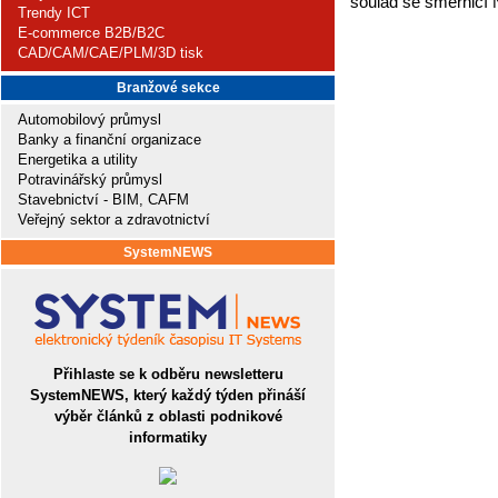
soulad se směrnicí 
Trendy ICT
E-commerce B2B/B2C
CAD/CAM/CAE/PLM/3D tisk
Branžové sekce
Automobilový průmysl
Banky a finanční organizace
Energetika a utility
Potravinářský průmysl
Stavebnictví - BIM, CAFM
Veřejný sektor a zdravotnictví
SystemNEWS
Přihlaste se k odběru newsletteru
SystemNEWS, který každý týden přináší
výběr článků z oblasti podnikové
informatiky