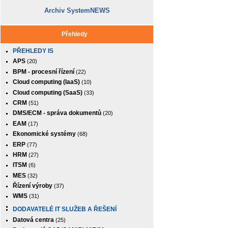
Archiv SystemNEWS
Přehledy
PŘEHLEDY IS
APS
(20)
BPM - procesní řízení
(22)
Cloud computing (IaaS)
(10)
Cloud computing (SaaS)
(33)
CRM
(51)
DMS/ECM - správa dokumentů
(20)
EAM
(17)
Ekonomické systémy
(68)
ERP
(77)
HRM
(27)
ITSM
(6)
MES
(32)
Řízení výroby
(37)
WMS
(31)
DODAVATELÉ IT SLUŽEB A ŘEŠENÍ
Datová centra
(25)