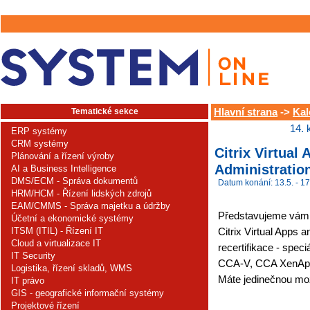
Tematické sekce
Hlavní strana
->
Kal
14. 
ERP systémy
CRM systémy
Citrix Virtual
Plánování a řízení výroby
Administratio
AI a Business Intelligence
DMS/ECM - Správa dokumentů
Datum konání: 13.5. - 17
HRM/HCM - Řízení lidských zdrojů
EAM/CMMS - Správa majetku a údržby
Představujeme vám 
Účetní a ekonomické systémy
ITSM (ITIL) - Řízení IT
Citrix Virtual Apps 
Cloud a virtualizace IT
recertifikace - spec
IT Security
CCA-V, CCA XenAp
Logistika, řízení skladů, WMS
Máte jedinečnou mo
IT právo
GIS - geografické informační systémy
Projektové řízení