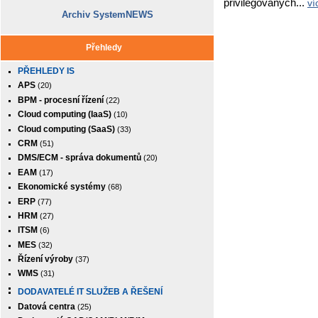
privilegovaných...
ví
Archiv SystemNEWS
Přehledy
PŘEHLEDY IS
APS
(20)
BPM - procesní řízení
(22)
Cloud computing (IaaS)
(10)
Cloud computing (SaaS)
(33)
CRM
(51)
DMS/ECM - správa dokumentů
(20)
EAM
(17)
Ekonomické systémy
(68)
ERP
(77)
HRM
(27)
ITSM
(6)
MES
(32)
Řízení výroby
(37)
WMS
(31)
DODAVATELÉ IT SLUŽEB A ŘEŠENÍ
Datová centra
(25)