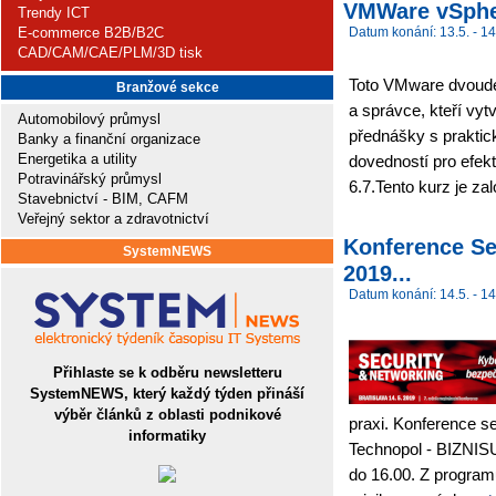
VMWare vSpher
Trendy ICT
E-commerce B2B/B2C
Datum konání: 13.5. - 14
CAD/CAM/CAE/PLM/3D tisk
Toto VMware dvouden
Branžové sekce
a správce, kteří vytv
Automobilový průmysl
přednášky s praktic
Banky a finanční organizace
Energetika a utility
dovedností pro efek
Potravinářský průmysl
6.7.Tento kurz je z
Stavebnictví - BIM, CAFM
Veřejný sektor a zdravotnictví
Konference Se
SystemNEWS
2019...
Datum konání: 14.5. - 14
Přihlaste se k odběru newsletteru
SystemNEWS, který každý týden přináší
výběr článků z oblasti podnikové
praxi. Konference s
informatiky
Technopol - BIZNISU
do 16.00. Z progra