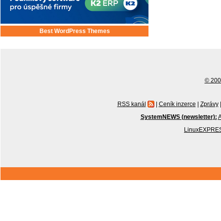
Best WordPress Themes
© 2001
RSS kanál
|
Ceník inzerce
|
Zprávy
SystemNEWS (newsletter):
A
LinuxEXPRES