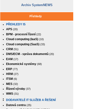
Archiv SystemNEWS
Přehledy
PŘEHLEDY IS
APS
(20)
BPM - procesní řízení
(22)
Cloud computing (IaaS)
(10)
Cloud computing (SaaS)
(33)
CRM
(51)
DMS/ECM - správa dokumentů
(20)
EAM
(17)
Ekonomické systémy
(68)
ERP
(77)
HRM
(27)
ITSM
(6)
MES
(32)
Řízení výroby
(37)
WMS
(31)
DODAVATELÉ IT SLUŽEB A ŘEŠENÍ
Datová centra
(25)