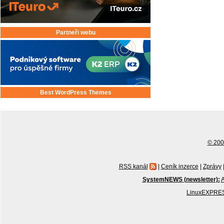
Partneři webu
Best WordPress Themes
© 2001
RSS kanál
|
Ceník inzerce
|
Zprávy
SystemNEWS (newsletter):
A
LinuxEXPRES