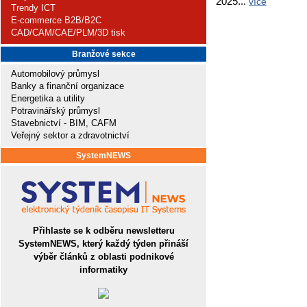
2025...
více
Trendy ICT
E-commerce B2B/B2C
CAD/CAM/CAE/PLM/3D tisk
Branžové sekce
Automobilový průmysl
Banky a finanční organizace
Energetika a utility
Potravinářský průmysl
Stavebnictví - BIM, CAFM
Veřejný sektor a zdravotnictví
SystemNEWS
Přihlaste se k odběru newsletteru
SystemNEWS, který každý týden přináší
výběr článků z oblasti podnikové
informatiky