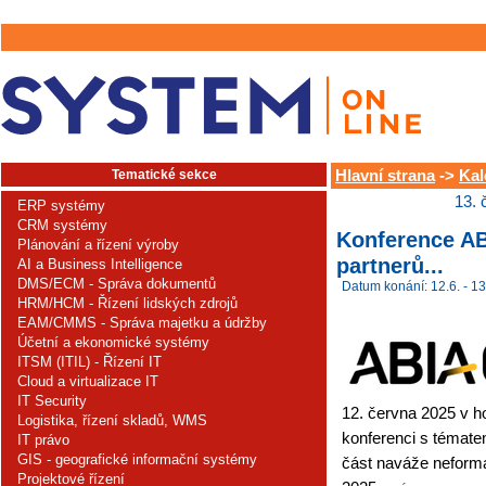
Tematické sekce
Hlavní strana
->
Kal
13. 
ERP systémy
CRM systémy
Konference AB
Plánování a řízení výroby
partnerů...
AI a Business Intelligence
DMS/ECM - Správa dokumentů
Datum konání: 12.6. - 13
HRM/HCM - Řízení lidských zdrojů
EAM/CMMS - Správa majetku a údržby
Účetní a ekonomické systémy
ITSM (ITIL) - Řízení IT
Cloud a virtualizace IT
IT Security
12. června 2025 v 
Logistika, řízení skladů, WMS
konferenci s témate
IT právo
GIS - geografické informační systémy
část naváže neformá
Projektové řízení