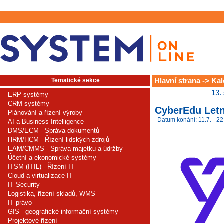
Tematické sekce
Hlavní strana
->
Kal
13.
ERP systémy
CRM systémy
CyberEdu Letn
Plánování a řízení výroby
Datum konání: 11.7. - 22
AI a Business Intelligence
DMS/ECM - Správa dokumentů
HRM/HCM - Řízení lidských zdrojů
EAM/CMMS - Správa majetku a údržby
Účetní a ekonomické systémy
ITSM (ITIL) - Řízení IT
Cloud a virtualizace IT
IT Security
Logistika, řízení skladů, WMS
IT právo
GIS - geografické informační systémy
Projektové řízení