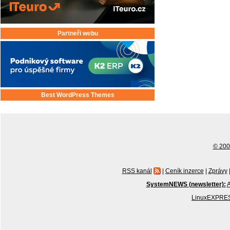
Partneři webu
Best WordPress Themes
© 2001
RSS kanál
|
Ceník inzerce
|
Zprávy
SystemNEWS (newsletter):
A
LinuxEXPRES