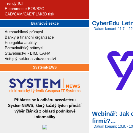
Trendy ICT
E-commerce B2B/B2C
CAD/CAM/CAE/PLM/3D tisk
CyberEdu Letn
Branžové sekce
Datum konání: 11.7. - 22
Automobilový průmysl
Banky a finanční organizace
Energetika a utility
Potravinářský průmysl
Stavebnictví - BIM, CAFM
Veřejný sektor a zdravotnictví
SystemNEWS
Přihlaste se k odběru newsletteru
SystemNEWS, který každý týden přináší
výběr článků z oblasti podnikové
Webinář: Jak e
informatiky
firmě?...
Datum konání: 13.8. - 13