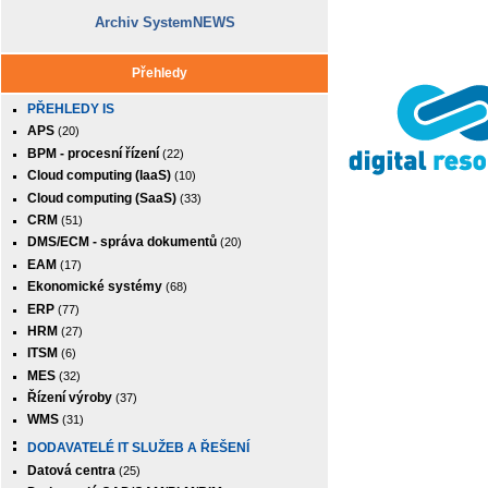
Archiv SystemNEWS
Přehledy
PŘEHLEDY IS
APS
(20)
BPM - procesní řízení
(22)
Cloud computing (IaaS)
(10)
Cloud computing (SaaS)
(33)
CRM
(51)
DMS/ECM - správa dokumentů
(20)
EAM
(17)
Ekonomické systémy
(68)
ERP
(77)
HRM
(27)
ITSM
(6)
MES
(32)
Řízení výroby
(37)
WMS
(31)
DODAVATELÉ IT SLUŽEB A ŘEŠENÍ
Datová centra
(25)