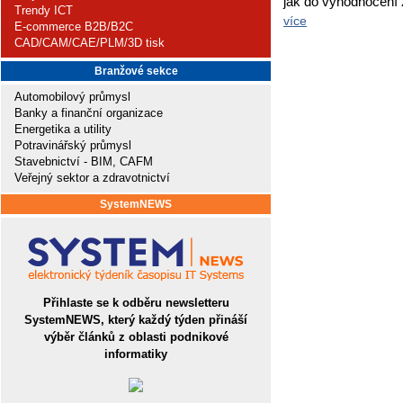
jak do vyhodnocení z
Trendy ICT
více
E-commerce B2B/B2C
CAD/CAM/CAE/PLM/3D tisk
Branžové sekce
Automobilový průmysl
Banky a finanční organizace
Energetika a utility
Potravinářský průmysl
Stavebnictví - BIM, CAFM
Veřejný sektor a zdravotnictví
SystemNEWS
Přihlaste se k odběru newsletteru
SystemNEWS, který každý týden přináší
výběr článků z oblasti podnikové
informatiky