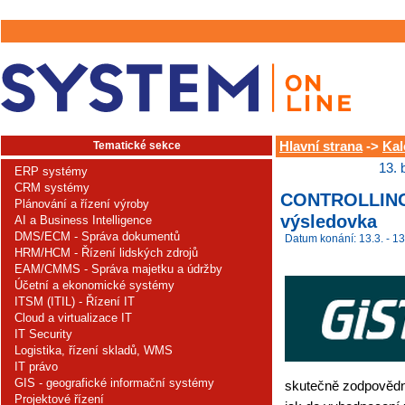
Tematické sekce
Hlavní strana
->
Kal
13. 
ERP systémy
CRM systémy
CONTROLLING 
Plánování a řízení výroby
výsledovka
AI a Business Intelligence
DMS/ECM - Správa dokumentů
Datum konání: 13.3. - 13
HRM/HCM - Řízení lidských zdrojů
EAM/CMMS - Správa majetku a údržby
Účetní a ekonomické systémy
ITSM (ITIL) - Řízení IT
Cloud a virtualizace IT
IT Security
Logistika, řízení skladů, WMS
IT právo
GIS - geografické informační systémy
skutečně zodpovědný
Projektové řízení