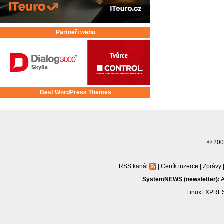
Partneři webu
Best WordPress Themes
© 2001
RSS kanál
|
Ceník inzerce
|
Zprávy
SystemNEWS (newsletter):
A
LinuxEXPRES