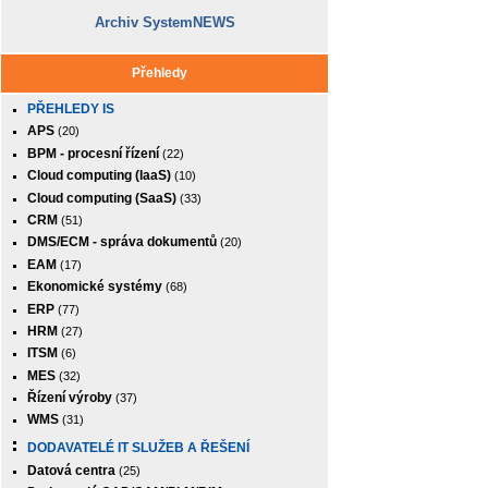
Archiv SystemNEWS
Přehledy
PŘEHLEDY IS
APS
(20)
BPM - procesní řízení
(22)
Cloud computing (IaaS)
(10)
Cloud computing (SaaS)
(33)
CRM
(51)
DMS/ECM - správa dokumentů
(20)
EAM
(17)
Ekonomické systémy
(68)
ERP
(77)
HRM
(27)
ITSM
(6)
MES
(32)
Řízení výroby
(37)
WMS
(31)
DODAVATELÉ IT SLUŽEB A ŘEŠENÍ
Datová centra
(25)