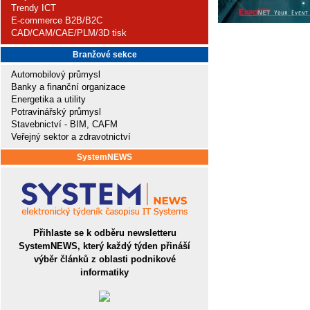
Trendy ICT
E-commerce B2B/B2C
CAD/CAM/CAE/PLM/3D tisk
Branžové sekce
Automobilový průmysl
Banky a finanční organizace
Energetika a utility
Potravinářský průmysl
Stavebnictví - BIM, CAFM
Veřejný sektor a zdravotnictví
SystemNEWS
Přihlaste se k odběru newsletteru
SystemNEWS, který každý týden přináší
výběr článků z oblasti podnikové
informatiky