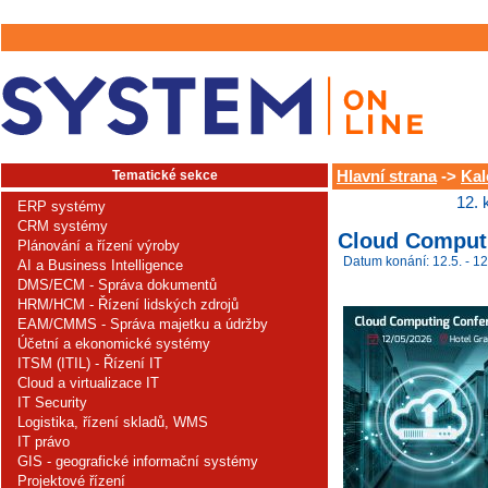
Tematické sekce
Hlavní strana
->
Kal
12. 
ERP systémy
CRM systémy
Cloud Comput
Plánování a řízení výroby
Datum konání: 12.5. - 12
AI a Business Intelligence
DMS/ECM - Správa dokumentů
HRM/HCM - Řízení lidských zdrojů
EAM/CMMS - Správa majetku a údržby
Účetní a ekonomické systémy
ITSM (ITIL) - Řízení IT
Cloud a virtualizace IT
IT Security
Logistika, řízení skladů, WMS
IT právo
GIS - geografické informační systémy
Projektové řízení