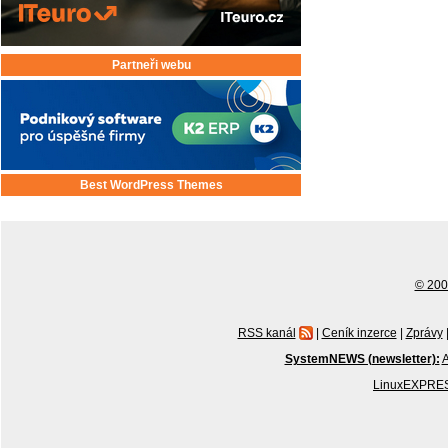
Partneři webu
Best WordPress Themes
© 2001
RSS kanál
|
Ceník inzerce
|
Zprávy
SystemNEWS (newsletter):
A
LinuxEXPRES