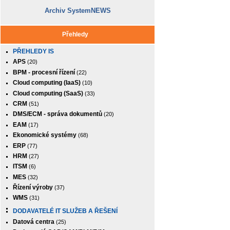
Archiv SystemNEWS
Přehledy
PŘEHLEDY IS
APS
(20)
BPM - procesní řízení
(22)
Cloud computing (IaaS)
(10)
Cloud computing (SaaS)
(33)
CRM
(51)
DMS/ECM - správa dokumentů
(20)
EAM
(17)
Ekonomické systémy
(68)
ERP
(77)
HRM
(27)
ITSM
(6)
MES
(32)
Řízení výroby
(37)
WMS
(31)
DODAVATELÉ IT SLUŽEB A ŘEŠENÍ
Datová centra
(25)