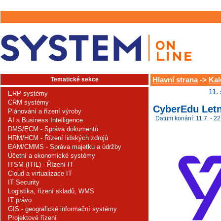
Tematické sekce
Hlavní strana
->
Kal
11.
ERP systémy
CRM systémy
CyberEdu Letn
Plánování a řízení výroby
Datum konání: 11.7. - 22
AI a Business Intelligence
DMS/ECM - Správa dokumentů
HRM/HCM - Řízení lidských zdrojů
EAM/CMMS - Správa majetku a údržby
Účetní a ekonomické systémy
ITSM (ITIL) - Řízení IT
Cloud a virtualizace IT
IT Security
Logistika, řízení skladů, WMS
IT právo
GIS - geografické informační systémy
Projektové řízení