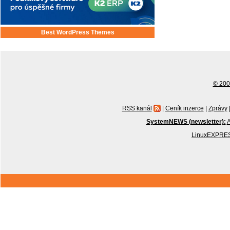
Best WordPress Themes
© 2001
RSS kanál
|
Ceník inzerce
|
Zprávy
SystemNEWS (newsletter):
A
LinuxEXPRES