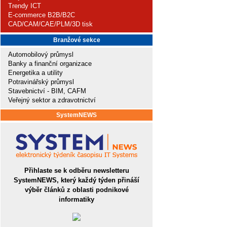
Trendy ICT
E-commerce B2B/B2C
CAD/CAM/CAE/PLM/3D tisk
Branžové sekce
Automobilový průmysl
Banky a finanční organizace
Energetika a utility
Potravinářský průmysl
Stavebnictví - BIM, CAFM
Veřejný sektor a zdravotnictví
SystemNEWS
Přihlaste se k odběru newsletteru
SystemNEWS, který každý týden přináší
výběr článků z oblasti podnikové
informatiky