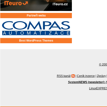
Partneři webu
Best WordPress Themes
© 2001
RSS kanál
|
Ceník inzerce
|
Zprávy
SystemNEWS (newsletter):
A
LinuxEXPRES