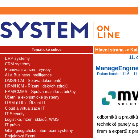
Tematické sekce
Hlavní strana
->
Kal
11. 
ERP systémy
CRM systémy
ManageEngine
Plánování a řízení výroby
Datum konání: 11.6. - 11
AI a Business Intelligence
DMS/ECM - Správa dokumentů
HRM/HCM - Řízení lidských zdrojů
EAM/CMMS - Správa majetku a údržby
Účetní a ekonomické systémy
ITSM (ITIL) - Řízení IT
Cloud a virtualizace IT
IT Security
odborníků a praktiků
Logistika, řízení skladů, WMS
technické panely a 
IT právo
GIS - geografické informační systémy
firem a expertů z pr
Projektové řízení