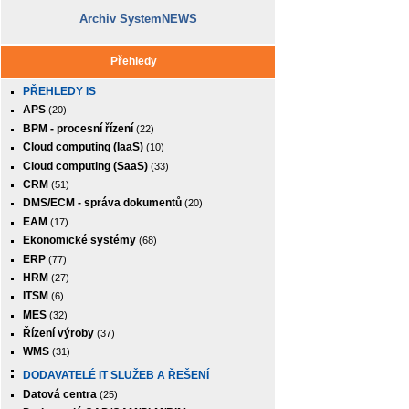
Archiv SystemNEWS
Přehledy
PŘEHLEDY IS
APS
(20)
BPM - procesní řízení
(22)
Cloud computing (IaaS)
(10)
Cloud computing (SaaS)
(33)
CRM
(51)
DMS/ECM - správa dokumentů
(20)
EAM
(17)
Ekonomické systémy
(68)
ERP
(77)
HRM
(27)
ITSM
(6)
MES
(32)
Řízení výroby
(37)
WMS
(31)
DODAVATELÉ IT SLUŽEB A ŘEŠENÍ
Datová centra
(25)