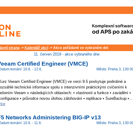
lavní strana
->
Kalendář akcí
-> Akce pořádané ve vybraném dni
11. červen 2019 - akce vybraného dne
Veeam Certified Engineer (VMCE)
Datum konání: 10.6. - 12.6.
Město: Praha 3, 130 0
Kurz Veeam Certified Engineer (VMCE) ve verzi 9.5 poskytuje podrobné a
rozsáhlé technické informace spolu s intenzivními praktickými cvičeními k
řešením Veeam v následujících oblastech: • vlastnosti a funkce • zavádění •
konfigurace • průvodce novou úlohou zálohování • replikace • SureBackup •...
více
F5 Networks Administering BIG-IP v13
Datum konání: 10.6. - 11.6.
Město: Praha 3, 130 0