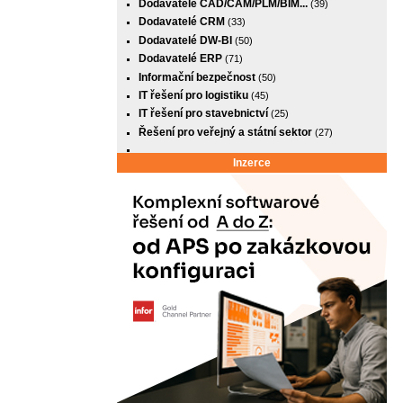
Dodavatelé CAD/CAM/PLM/BIM...
(39)
Dodavatelé CRM
(33)
Dodavatelé DW-BI
(50)
Dodavatelé ERP
(71)
Informační bezpečnost
(50)
IT řešení pro logistiku
(45)
IT řešení pro stavebnictví
(25)
Řešení pro veřejný a státní sektor
(27)
Inzerce