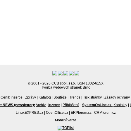
© 2001 - 2026 CCB spol. s r.o.
ISSN 1802-615X
Tvorba webových stránek Brno
Ceník inzerce
|
Zprávy
|
Katalog
|
Soutěže
|
Trends
|
Tisk stránky
|
Zásady ochrany 
mNEWS (newsletter):
Archiv
|
Inzerce
|
Přihlášení
||
SystemOnLine.cz:
Kontakty
|
LinuxEXPRES.cz
|
OpenOffice.cz
|
ERPforum.cz
|
CRMforum.cz
Mobilní verze