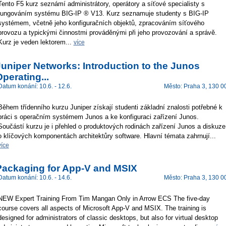
Tento F5 kurz seznámí administrátory, operátory a síťové specialisty s
fungováním systému BIG-IP ® V13. Kurz seznamuje studenty s BIG-IP
systémem, včetně jeho konfiguračních objektů, zpracováním síťového
provozu a typickými činnostmi prováděnými při jeho provozování a správě.
Kurz je veden lektorem...
více
uniper Networks: Introduction to the Junos
perating...
Datum konání: 10.6. - 12.6.
Město: Praha 3, 130 0
Během třídenního kurzu Juniper získají studenti základní znalosti potřebné k
práci s operačním systémem Junos a ke konfiguraci zařízení Junos.
Součástí kurzu je i přehled o produktových rodinách zařízení Junos a diskuze
o klíčových komponentách architektůry software. Hlavní témata zahrnují...
více
Packaging for App-V and MSIX
Datum konání: 10.6. - 14.6.
Město: Praha 3, 130 0
NEW Expert Training From Tim Mangan Only in Arrow ECS The five-day
course covers all aspects of Microsoft App-V and MSIX. The training is
designed for administrators of classic desktops, but also for virtual desktop