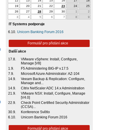
12
13
14
15
16
17
18
19
20
21
22
23
24
25
26
27
28
29
30
1
2
3
4
5
6
7
8
9
IT Systems podporuje
6.10.
Unicorn Banking Forum 2016
Formulář pro přidání akce
0
Další akce
17.8.
VMware vSphere: Install, Configure,
Manage [V8]
1.9.
F5 Administering BIG-IP v.17.5
7.9.
Microsoft Azure Administrator: AZ-104
14.9.
Veeam Backup & Replication: Configure,
Manage and...
14.9.
Citrix NetScaler ADC 14.x Administration
21.9.
VMware NSX: Install, Configure, Manage
[V4.0]
0
22.9.
Check Point Certified Security Administrator
(CCSA)...
30.9.
Konference Světlo
6.10.
Unicorn Banking Forum 2016
Formulář pro přidání akce