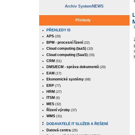
Archiv SystemNEWS
Přehledy
PŘEHLEDY IS
APS
(20)
BPM - procesní řízení
(22)
Cloud computing (IaaS)
(10)
Cloud computing (SaaS)
(33)
CRM
(51)
DMS/ECM - správa dokumentů
(20)
EAM
(17)
Ekonomické systémy
(68)
ERP
(77)
HRM
(27)
ITSM
(6)
MES
(32)
Řízení výroby
(37)
WMS
(31)
DODAVATELÉ IT SLUŽEB A ŘEŠENÍ
Datová centra
(25)