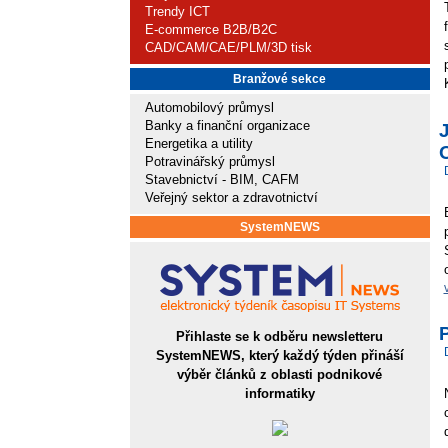
Trendy ICT
E-commerce B2B/B2C
CAD/CAM/CAE/PLM/3D tisk
Branžové sekce
Automobilový průmysl
Banky a finanční organizace
J
Energetika a utility
O
Potravinářský průmysl
Stavebnictví - BIM, CAFM
Veřejný sektor a zdravotnictví
SystemNEWS
Přihlaste se k odběru newsletteru
SystemNEWS, který každý týden přináší
výběr článků z oblasti podnikové
informatiky