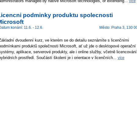
administrators managed by native Microsoft technologies, or extending...
více
Licencni podminky produktu spolecnosti
Microsoft
Datum konání: 11.6. - 12.6.
Město: Praha 3, 130 0
Základní dvoudenní kurz, ve kterém se do detailu seznámíte s licenčními
podmínkami produktů společnosti Microsoft, ať už jde o desktopové operační
systémy, aplikace, serverové produkty, ale i online služby, včetně licencování
hybridních prostředí. Součástí školení je i orientace v licenčních...
více