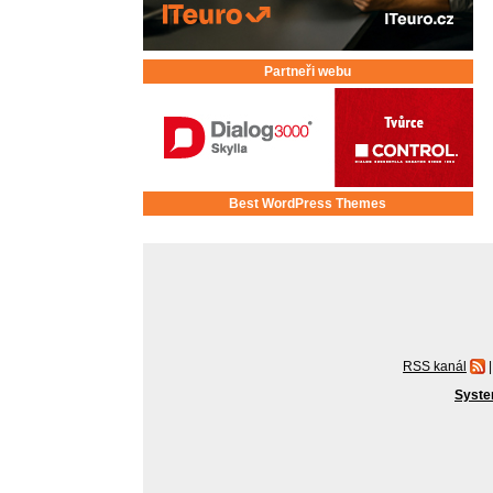
Partneři webu
Best WordPress Themes
RSS kanál
|
Syste