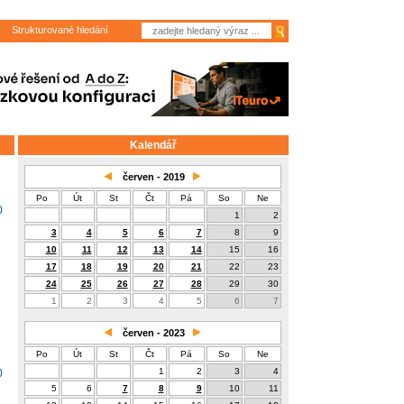
Strukturované hledání
Kalendář
červen - 2019
Po
Út
St
Čt
Pá
So
Ne
0
1
2
3
4
5
6
7
8
9
10
11
12
13
14
15
16
17
18
19
20
21
22
23
24
25
26
27
28
29
30
1
2
3
4
5
6
7
červen - 2023
Po
Út
St
Čt
Pá
So
Ne
1
2
3
4
0
5
6
7
8
9
10
11