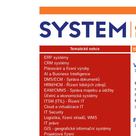
Tematické sekce
H
ERP systémy
CRM systémy
Plánování a řízení výroby
AI a Business Intelligence
DMS/ECM - Správa dokumentů
HRM/HCM - Řízení lidských zdrojů
EAM/CMMS - Správa majetku a údržby
Účetní a ekonomické systémy
ITSM (ITIL) - Řízení IT
Cloud a virtualizace IT
IT Security
Logistika, řízení skladů, WMS
IT právo
GIS - geografické informační systémy
Projektové řízení