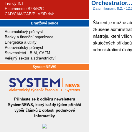
Orchestrator..
Trendy ICT
E-commerce B2B/B2C
Datum konání: 8.2. - 12.
CAD/CAM/CAE/PLM/3D tisk
Školení je možné ab
Branžové sekce
zkušené administrát
Automobilový průmysl
nástroje, které všic
Banky a finanční organizace
Energetika a utility
skutečných příkladů
Potravinářský průmysl
administrativní úlo
Stavebnictví - BIM, CAFM
Veřejný sektor a zdravotnictví
SystemNEWS
Přihlaste se k odběru newsletteru
SystemNEWS, který každý týden přináší
výběr článků z oblasti podnikové
informatiky