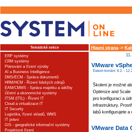
Tematické sekce
Hlavní strana
->
Kal
11.
ERP systémy
CRM systémy
VMware vSpher
Plánování a řízení výroby
Datum konání: 8.2. - 12.
AI a Business Intelligence
DMS/ECM - Správa dokumentů
HRM/HCM - Řízení lidských zdrojů
Školení je možné ab
EAM/CMMS - Správa majetku a údržby
Optimize and Scale 
Účetní a ekonomické systémy
pro konfiguraci a úd
ITSM (ITIL) - Řízení IT
Cloud a virtualizace IT
infrastruktury. Pro
IT Security
labů konfigurujete a 
Logistika, řízení skladů, WMS
IT právo
GIS - geografické informační systémy
VMware Data C
Projektové řízení