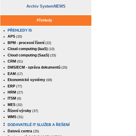
Archiv SystemNEWS
Přehledy
PŘEHLEDY IS
APS
(20)
BPM - procesní řízení
(22)
Cloud computing (IaaS)
(10)
Cloud computing (SaaS)
(33)
CRM
(51)
DMS/ECM - správa dokumentů
(20)
EAM
(17)
Ekonomické systémy
(68)
ERP
(77)
HRM
(27)
ITSM
(6)
MES
(32)
Řízení výroby
(37)
WMS
(31)
DODAVATELÉ IT SLUŽEB A ŘEŠENÍ
Datová centra
(25)