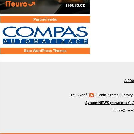
Partneři webu
Best WordPress Themes
© 2001
RSS kanál
|
Ceník inzerce
|
Zprávy
SystemNEWS (newsletter):
A
LinuxEXPRES