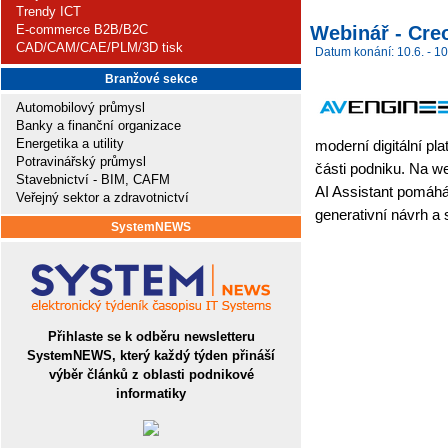
Trendy ICT
Webinář - Creo
E-commerce B2B/B2C
CAD/CAM/CAE/PLM/3D tisk
Datum konání: 10.6. - 10
Branžové sekce
Automobilový průmysl
Banky a finanční organizace
Energetika a utility
moderní digitální pla
Potravinářský průmysl
části podniku. Na we
Stavebnictví - BIM, CAFM
AI Assistant pomáhá
Veřejný sektor a zdravotnictví
generativní návrh a 
SystemNEWS
Přihlaste se k odběru newsletteru
SystemNEWS, který každý týden přináší
výběr článků z oblasti podnikové
informatiky