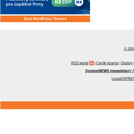
Best WordPress Themes
© 2001
RSS kanál
|
Ceník inzerce
|
Zprávy
SystemNEWS (newsletter):
A
LinuxEXPRES