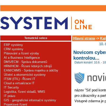
Tematické sekce
Hlavní strana
->
Kal
10. 
ERP systémy
CRM systémy
Novicom cyber
Plánování a řízení výroby
kontrolou...
AI a Business Intelligence
DMS/ECM - Správa dokumentů
Datum konání: 10.6. - 10
HRM/HCM - Řízení lidských zdrojů
EAM/CMMS - Správa majetku a údržby
Účetní a ekonomické systémy
ITSM (ITIL) - Řízení IT
Cloud a virtualizace IT
IT Security
název "Síť pod kontr
Logistika, řízení skladů, WMS
pro zákazníky a par
IT právo
GIS - geografické informační systémy
Vstupné zdarma je p
Projektové řízení