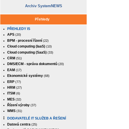
Archiv SystemNEWS
Přehledy
PŘEHLEDY IS
APS
(20)
BPM - procesní řízení
(22)
Cloud computing (IaaS)
(10)
Cloud computing (SaaS)
(33)
CRM
(51)
DMS/ECM - správa dokumentů
(20)
EAM
(17)
Ekonomické systémy
(68)
ERP
(77)
HRM
(27)
ITSM
(6)
MES
(32)
Řízení výroby
(37)
WMS
(31)
DODAVATELÉ IT SLUŽEB A ŘEŠENÍ
Datová centra
(25)