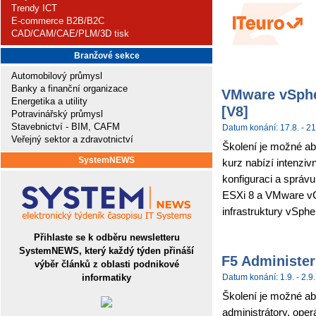
Trendy ICT
E-commerce B2B/B2C
CAD/CAM/CAE/PLM/3D tisk
Branžové sekce
Automobilový průmysl
Banky a finanční organizace
VMware vSpher
Energetika a utility
[V8]
Potravinářský průmysl
Stavebnictví - BIM, CAFM
Datum konání: 17.8. - 21
Veřejný sektor a zdravotnictví
Školení je možné ab
SystemNEWS
kurz nabízí intenziv
konfiguraci a sprá
ESXi 8 a VMware vCe
infrastruktury vSpher
Přihlaste se k odběru newsletteru
SystemNEWS, který každý týden přináší
F5 Administer
výběr článků z oblasti podnikové
informatiky
Datum konání: 1.9. - 2.9.
Školení je možné abs
administrátory, ope