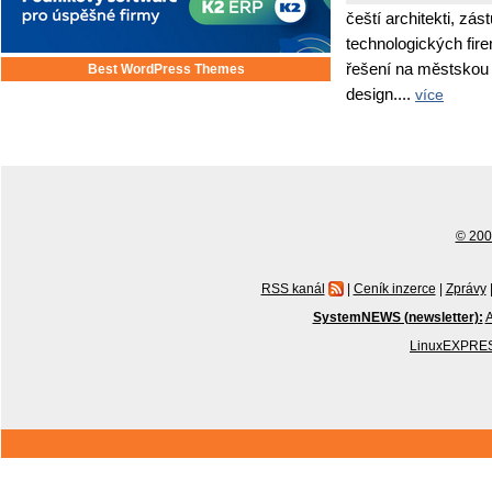
čeští architekti, zás
technologických fir
řešení na městskou i
Best WordPress Themes
design....
více
© 2001
RSS kanál
|
Ceník inzerce
|
Zprávy
SystemNEWS (newsletter):
A
LinuxEXPRES