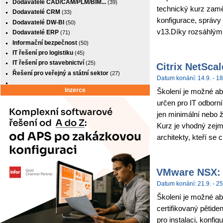
Dodavatelé CAD/CAM/PLM/BIM...
(39)
technický kurz zamě
Dodavatelé CRM
(33)
konfigurace, správy
Dodavatelé DW-BI
(50)
v13.Díky rozsáhlým
Dodavatelé ERP
(71)
Informační bezpečnost
(50)
IT řešení pro logistiku
(45)
IT řešení pro stavebnictví
(25)
Citrix NetSca
Řešení pro veřejný a státní sektor
(27)
Datum konání: 14.9. - 18
Inzerce
Školení je možné abso
určen pro IT odborní
jen minimální nebo 
Kurz je vhodný zejm
architekty, kteří se c
VMware NSX: I
Datum konání: 21.9. - 25
Školení je možné ab
certifikovaný pětide
pro instalaci, konf