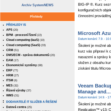
BIG-IP ®. Kurz sez
Archiv SystemNEWS
konfiguračních obje
činnostmi prováděným
Přehledy
PŘEHLEDY IS
APS
(20)
Microsoft Azu
BPM - procesní řízení
(22)
Datum konání: 7.9. - 10.
Cloud computing (IaaS)
(10)
Cloud computing (SaaS)
Školení je možné abs
(33)
CRM
(51)
kurz vás připraví k 
DMS/ECM - správa dokumentů
(20)
nasazení a správy k
EAM
(17)
složen z obsahu kur
Ekonomické systémy
(68)
získání titulu Micros
ERP
(77)
HRM
(27)
ITSM
(6)
Veeam Backup 
MES
(32)
Manage and...
Řízení výroby
(37)
WMS
(31)
Datum konání: 14.9. - 17
DODAVATELÉ IT SLUŽEB A ŘEŠENÍ
Školení je možné ab
Datová centra
(25)
Replication™ v13: C