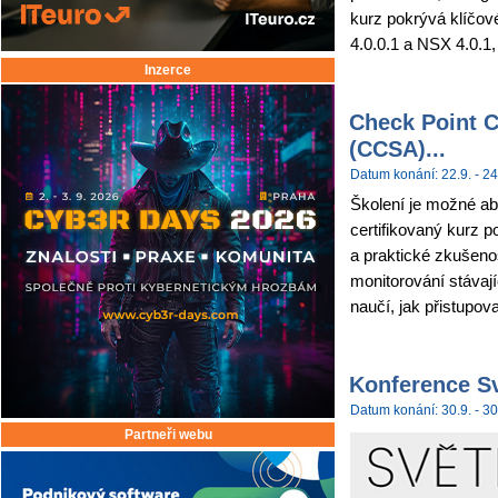
kurz pokrývá klíčov
4.0.0.1 a NSX 4.0.1,
Inzerce
Check Point C
(CCSA)...
Datum konání: 22.9. - 24
Školení je možné abs
certifikovaný kurz p
a praktické zkušenos
monitorování stávají
naučí, jak přistupova
Konference Sv
Datum konání: 30.9. - 30
Partneři webu