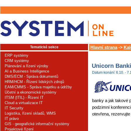
Tematické sekce
Hlavní strana
->
Kal
ERP systémy
CRM systémy
Unicorn Bank
Plánování a řízení výroby
AI a Business Intelligence
Datum konání: 6.10. - 7.
DMS/ECM - Správa dokumentů
HRM/HCM - Řízení lidských zdrojů
EAM/CMMS - Správa majetku a údržby
Účetní a ekonomické systémy
ITSM (ITIL) - Řízení IT
banky a jak takové
Cloud a virtualizace IT
podzimní konferenci
IT Security
Logistika, řízení skladů, WMS
otevřena, rezervujte
IT právo
GIS - geografické informační systémy
Projektové řízení