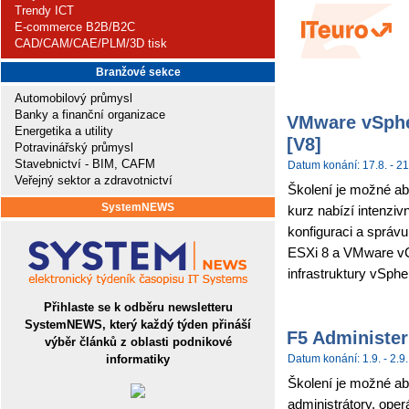
Trendy ICT
E-commerce B2B/B2C
CAD/CAM/CAE/PLM/3D tisk
Branžové sekce
Automobilový průmysl
Banky a finanční organizace
VMware vSpher
Energetika a utility
[V8]
Potravinářský průmysl
Stavebnictví - BIM, CAFM
Datum konání: 17.8. - 21
Veřejný sektor a zdravotnictví
Školení je možné ab
SystemNEWS
kurz nabízí intenziv
konfiguraci a sprá
ESXi 8 a VMware vCe
infrastruktury vSpher
Přihlaste se k odběru newsletteru
SystemNEWS, který každý týden přináší
F5 Administer
výběr článků z oblasti podnikové
informatiky
Datum konání: 1.9. - 2.9.
Školení je možné abs
administrátory, ope