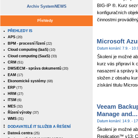
BIG-IP ®. Kurz sez
Archiv SystemNEWS
konfiguračních obje
činnostmi prováděným
Přehledy
PŘEHLEDY IS
APS
(20)
Microsoft Azu
BPM - procesní řízení
(22)
Datum konání: 7.9. - 10.
Cloud computing (IaaS)
(10)
Cloud computing (SaaS)
Školení je možné abs
(33)
CRM
(51)
kurz vás připraví k 
DMS/ECM - správa dokumentů
(20)
nasazení a správy k
EAM
(17)
složen z obsahu kur
Ekonomické systémy
(68)
získání titulu Micros
ERP
(77)
HRM
(27)
ITSM
(6)
Veeam Backup 
MES
(32)
Manage and...
Řízení výroby
(37)
WMS
(31)
Datum konání: 14.9. - 17
DODAVATELÉ IT SLUŽEB A ŘEŠENÍ
Školení je možné ab
Datová centra
(25)
Replication™ v13: C