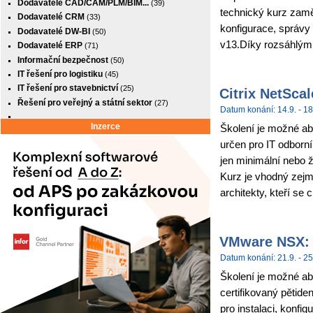
Dodavatelé CAD/CAM/PLM/BIM...
(39)
technický kurz zamě
Dodavatelé CRM
(33)
konfigurace, správy
Dodavatelé DW-BI
(50)
v13.Díky rozsáhlým
Dodavatelé ERP
(71)
Informační bezpečnost
(50)
IT řešení pro logistiku
(45)
IT řešení pro stavebnictví
(25)
Citrix NetSca
Řešení pro veřejný a státní sektor
(27)
Datum konání: 14.9. - 18
Inzerce
Školení je možné abso
určen pro IT odborní
jen minimální nebo 
Kurz je vhodný zejm
architekty, kteří se c
VMware NSX: I
Datum konání: 21.9. - 25
Školení je možné ab
certifikovaný pětide
pro instalaci, konf