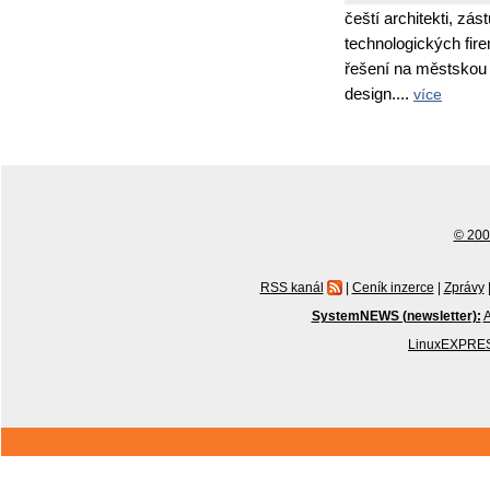
čeští architekti, zás
technologických fir
řešení na městskou i
design....
více
© 2001
RSS kanál
|
Ceník inzerce
|
Zprávy
SystemNEWS (newsletter):
A
LinuxEXPRES