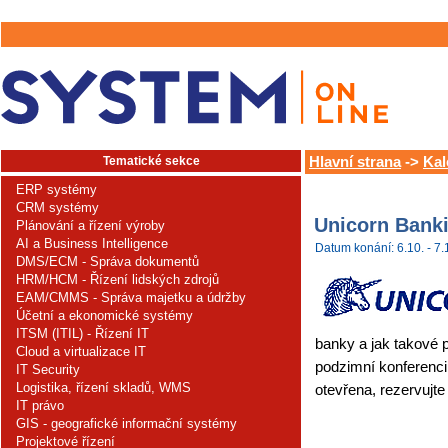
Tematické sekce
Hlavní strana
->
Kal
ERP systémy
CRM systémy
Unicorn Bank
Plánování a řízení výroby
AI a Business Intelligence
Datum konání: 6.10. - 7.
DMS/ECM - Správa dokumentů
HRM/HCM - Řízení lidských zdrojů
EAM/CMMS - Správa majetku a údržby
Účetní a ekonomické systémy
ITSM (ITIL) - Řízení IT
banky a jak takové
Cloud a virtualizace IT
podzimní konferenci
IT Security
Logistika, řízení skladů, WMS
otevřena, rezervujte
IT právo
GIS - geografické informační systémy
Projektové řízení