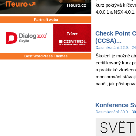
kurz pokrývá klíčov
4.0.0.1 a NSX 4.0.1,
Partneři webu
Check Point C
(CCSA)...
Datum konání: 22.9. - 24
Školení je možné abs
Best WordPress Themes
certifikovaný kurz p
a praktické zkušenos
monitorování stávají
naučí, jak přistupova
Konference Sv
Datum konání: 30.9. - 30