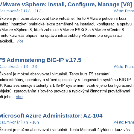
VMware vSphere: Install, Configure, Manage [V8]
Datum konání: 17.8. - 21.8.
Město: Prah
Školení je možné absolvovat také virtuálně. Tento VMware pětidenní kurz
nabízí intenzivní praktické lekce zaměřené na instalaci, konfiguraci a správu
VMware vSphere 8, která zahrnuje VMware ESXi 8 a VMware vCenter 8.
Tento kurz vás připraví na správu infrastruktury vSphere pro organizaci
jakékoli...
více
F5 Administering BIG-IP v.17.5
Datum konání: 1.9. - 2.9.
Město: Prah
Školení je možné absolvovat i virtuálně. Tento kurz F5 seznámí
administrátory, operátory a síťové specialisty s fungováním systému BIG-IP
®. Kurz seznamuje studenty s BIG-IP systémem, včetně jeho konfiguračních
objektů, zpracováním síťového provozu a typickými činnostmi prováděnými
při jeho...
více
Microsoft Azure Administrator: AZ-104
Datum konání: 7.9. - 10.9.
Město: Prah
Školení je možné absolvovat i virtuálně. Tento Microsoft čtyřdenní kurz vás