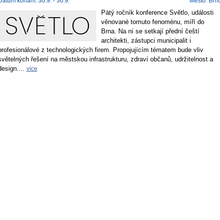
Datum konání: 30.9. - 30.9.
Město: Brn
Pátý ročník konference Světlo, události
věnované tomuto fenoménu, míří do
Brna. Na ní se setkají přední čeští
architekti, zástupci municipalit i
profesionálové z technologických firem. Propojujícím tématem bude vliv
světelných řešení na městskou infrastrukturu, zdraví občanů, udržitelnost a
design....
více