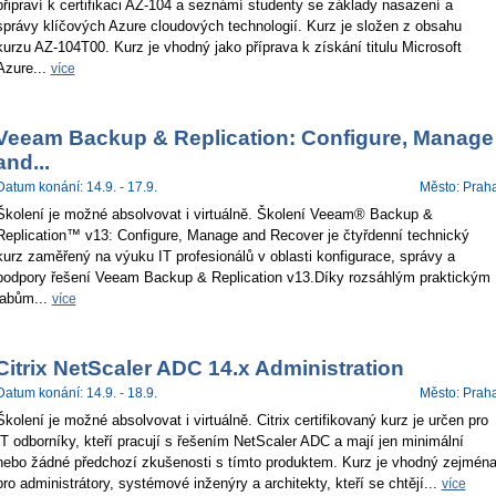
připraví k certifikaci AZ-104 a seznámí studenty se základy nasazení a
správy klíčových Azure cloudových technologií. Kurz je složen z obsahu
kurzu AZ-104T00. Kurz je vhodný jako příprava k získání titulu Microsoft
Azure...
více
Veeam Backup & Replication: Configure, Manage
and...
Datum konání: 14.9. - 17.9.
Město: Prah
Školení je možné absolvovat i virtuálně. Školení Veeam® Backup &
Replication™ v13: Configure, Manage and Recover je čtyřdenní technický
kurz zaměřený na výuku IT profesionálů v oblasti konfigurace, správy a
podpory řešení Veeam Backup & Replication v13.Díky rozsáhlým praktickým
labům...
více
Citrix NetScaler ADC 14.x Administration
Datum konání: 14.9. - 18.9.
Město: Prah
Školení je možné absolvovat i virtuálně. Citrix certifikovaný kurz je určen pro
IT odborníky, kteří pracují s řešením NetScaler ADC a mají jen minimální
nebo žádné předchozí zkušenosti s tímto produktem. Kurz je vhodný zejmén
pro administrátory, systémové inženýry a architekty, kteří se chtějí...
více