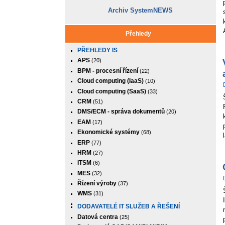
Archiv SystemNEWS
Přehledy
PŘEHLEDY IS
APS
(20)
BPM - procesní řízení
(22)
Cloud computing (IaaS)
(10)
Cloud computing (SaaS)
(33)
CRM
(51)
DMS/ECM - správa dokumentů
(20)
EAM
(17)
Ekonomické systémy
(68)
ERP
(77)
HRM
(27)
ITSM
(6)
MES
(32)
Řízení výroby
(37)
WMS
(31)
DODAVATELÉ IT SLUŽEB A ŘEŠENÍ
Datová centra
(25)