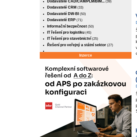
Dodavatelé CAD/CAM/PLM/BIM...
(39)
Dodavatelé CRM
(33)
Dodavatelé DW-BI
(50)
Dodavatelé ERP
(71)
Informační bezpečnost
(50)
IT řešení pro logistiku
(45)
IT řešení pro stavebnictví
(25)
Řešení pro veřejný a státní sektor
(27)
Inzerce