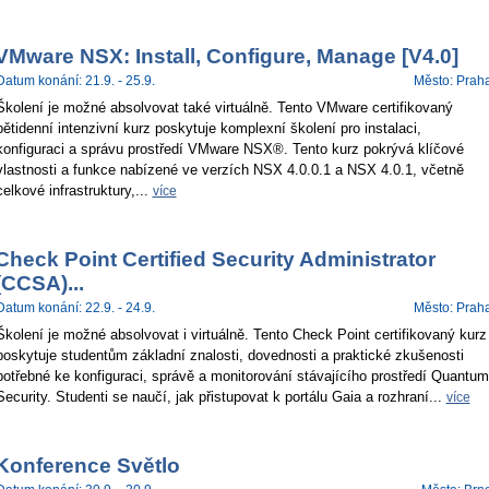
VMware NSX: Install, Configure, Manage [V4.0]
Datum konání: 21.9. - 25.9.
Město: Prah
Školení je možné absolvovat také virtuálně. Tento VMware certifikovaný
pětidenní intenzivní kurz poskytuje komplexní školení pro instalaci,
konfiguraci a správu prostředí VMware NSX®. Tento kurz pokrývá klíčové
vlastnosti a funkce nabízené ve verzích NSX 4.0.0.1 a NSX 4.0.1, včetně
celkové infrastruktury,...
více
Check Point Certified Security Administrator
(CCSA)...
Datum konání: 22.9. - 24.9.
Město: Prah
Školení je možné absolvovat i virtuálně. Tento Check Point certifikovaný kurz
poskytuje studentům základní znalosti, dovednosti a praktické zkušenosti
potřebné ke konfiguraci, správě a monitorování stávajícího prostředí Quantum
Security. Studenti se naučí, jak přistupovat k portálu Gaia a rozhraní...
více
Konference Světlo