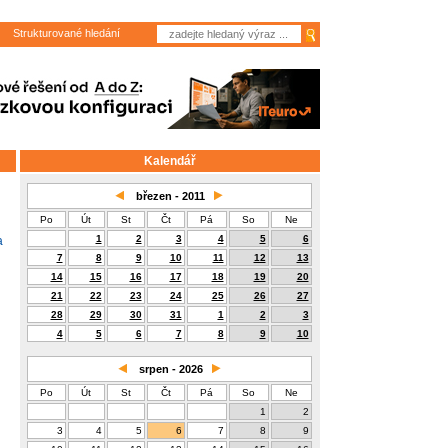
Strukturované hledání
Kalendář
březen - 2011
Po
Út
St
Čt
Pá
So
Ne
1
2
3
4
5
6
a
7
8
9
10
11
12
13
14
15
16
17
18
19
20
21
22
23
24
25
26
27
28
29
30
31
1
2
3
4
5
6
7
8
9
10
srpen - 2026
Po
Út
St
Čt
Pá
So
Ne
1
2
3
4
5
6
7
8
9