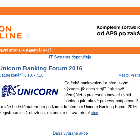
lavní strana
->
Kalendář akcí
IT Systems doporučuje
Unicorn Banking Forum 2016
Datum konání: 6.10. - 7.10.
Město: Prah
Co čeká bankovnictví a před jakými
výzvami již dnes stojí? Jak nově
přemýšlet o procesech inovací uvnitř
banky a jak takové procesy podporovat?
To vše bude tématem pro podzimní konferenci Unicorn Banking Forum 2016.
Registrace je již otevřena, rezervujte si svá místa!
více
Další vybrané akce