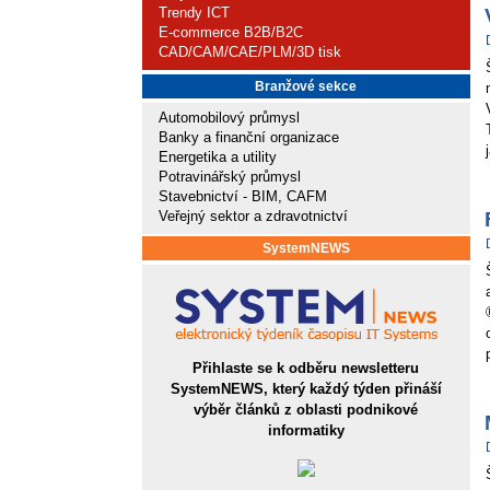
Trendy ICT
E-commerce B2B/B2C
CAD/CAM/CAE/PLM/3D tisk
Branžové sekce
Automobilový průmysl
Banky a finanční organizace
Energetika a utility
Potravinářský průmysl
Stavebnictví - BIM, CAFM
Veřejný sektor a zdravotnictví
SystemNEWS
Přihlaste se k odběru newsletteru
SystemNEWS, který každý týden přináší
výběr článků z oblasti podnikové
informatiky