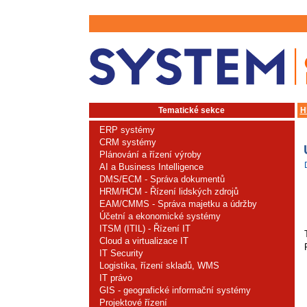
Tematické sekce
H
ERP systémy
CRM systémy
Plánování a řízení výroby
AI a Business Intelligence
DMS/ECM - Správa dokumentů
HRM/HCM - Řízení lidských zdrojů
EAM/CMMS - Správa majetku a údržby
Účetní a ekonomické systémy
ITSM (ITIL) - Řízení IT
Cloud a virtualizace IT
IT Security
Logistika, řízení skladů, WMS
IT právo
GIS - geografické informační systémy
Projektové řízení