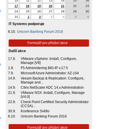
10
11
12
13
14
15
16
17
18
19
20
21
22
23
a
24
25
26
27
28
29
30
31
1
2
3
4
5
6
IT Systems podporuje
6.10.
Unicorn Banking Forum 2016
Formulář pro přidání akce
Další akce
17.8.
VMware vSphere: Install, Configure,
Manage [V8]
a
1.9.
F5 Administering BIG-IP v.17.5
7.9.
Microsoft Azure Administrator: AZ-104
14.9.
Veeam Backup & Replication: Configure,
Manage and...
14.9.
Citrix NetScaler ADC 14.x Administration
21.9.
VMware NSX: Install, Configure, Manage
[V4.0]
22.9.
Check Point Certified Security Administrator
(CCSA)...
30.9.
Konference Světlo
6.10.
Unicorn Banking Forum 2016
a
Formulář pro přidání akce