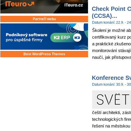
Check Point C
(CCSA)...
Partneři webu
Datum konání: 22.9. - 24
Školení je možné abs
certifikovaný kurz p
a praktické zkušenos
monitorování stávají
Best WordPress Themes
naučí, jak přistupova
Konference Sv
Datum konání: 30.9. - 30
čeští architekti, zás
technologických fir
řešení na městskou i