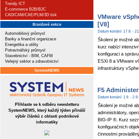
Trendy ICT
E-commerce B2B/B2C
CAD/CAM/CAE/PLM/3D tisk
VMware vSpher
[V8]
Branžové sekce
Datum konání: 17.8. - 21
Automobilový průmysl
Banky a finanční organizace
Školení je možné ab
Energetika a utility
kurz nabízí intenziv
Potravinářský průmysl
konfiguraci a sprá
Stavebnictví - BIM, CAFM
ESXi 8 a VMware vCe
Veřejný sektor a zdravotnictví
infrastruktury vSpher
SystemNEWS
F5 Administer
Datum konání: 1.9. - 2.9.
Přihlaste se k odběru newsletteru
Školení je možné abs
SystemNEWS, který každý týden přináší
administrátory, ope
výběr článků z oblasti podnikové
BIG-IP ®. Kurz sez
informatiky
konfiguračních obje
činnostmi prováděným