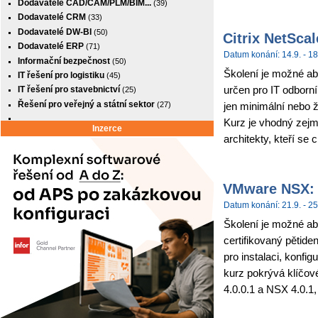
Dodavatelé CAD/CAM/PLM/BIM...
(39)
Dodavatelé CRM
(33)
Dodavatelé DW-BI
(50)
Citrix NetSca
Dodavatelé ERP
(71)
Datum konání: 14.9. - 18
Informační bezpečnost
(50)
Školení je možné abso
IT řešení pro logistiku
(45)
určen pro IT odborní
IT řešení pro stavebnictví
(25)
Řešení pro veřejný a státní sektor
(27)
jen minimální nebo 
Kurz je vhodný zejm
Inzerce
architekty, kteří se c
VMware NSX: I
Datum konání: 21.9. - 25
Školení je možné ab
certifikovaný pětide
pro instalaci, konf
kurz pokrývá klíčov
4.0.0.1 a NSX 4.0.1,