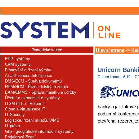
Tematické sekce
Hlavní strana
->
Kal
ERP systémy
CRM systémy
Unicorn Bank
Plánování a řízení výroby
AI a Business Intelligence
Datum konání: 6.10. - 7.
DMS/ECM - Správa dokumentů
HRM/HCM - Řízení lidských zdrojů
EAM/CMMS - Správa majetku a údržby
Účetní a ekonomické systémy
ITSM (ITIL) - Řízení IT
banky a jak takové
Cloud a virtualizace IT
podzimní konferenci
IT Security
Logistika, řízení skladů, WMS
otevřena, rezervujte
IT právo
GIS - geografické informační systémy
Projektové řízení