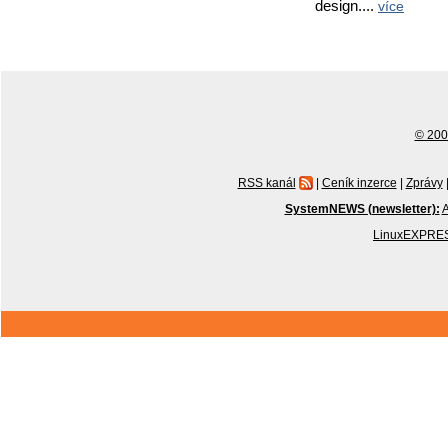
design....
více
© 2001
RSS kanál
|
Ceník inzerce
|
Zprávy
SystemNEWS (newsletter):
A
LinuxEXPRES