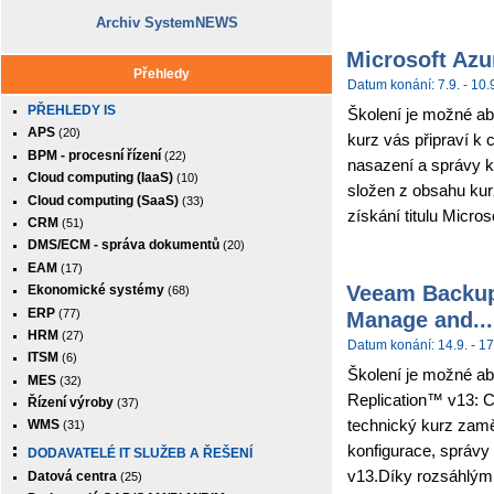
Archiv SystemNEWS
Microsoft Azu
Přehledy
Datum konání: 7.9. - 10.
PŘEHLEDY IS
Školení je možné abs
APS
(20)
kurz vás připraví k 
BPM - procesní řízení
(22)
nasazení a správy k
Cloud computing (IaaS)
(10)
složen z obsahu kur
Cloud computing (SaaS)
(33)
získání titulu Micros
CRM
(51)
DMS/ECM - správa dokumentů
(20)
EAM
(17)
Veeam Backup 
Ekonomické systémy
(68)
ERP
(77)
Manage and...
HRM
(27)
Datum konání: 14.9. - 17
ITSM
(6)
Školení je možné ab
MES
(32)
Replication™ v13: C
Řízení výroby
(37)
technický kurz zamě
WMS
(31)
konfigurace, správy
DODAVATELÉ IT SLUŽEB A ŘEŠENÍ
v13.Díky rozsáhlým
Datová centra
(25)