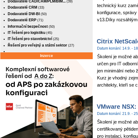
Dodavatelé CAD/CAM/PLM/BIM...
(39)
technický kurz zamě
Dodavatelé CRM
(33)
konfigurace, správy
Dodavatelé DW-BI
(50)
v13.Díky rozsáhlým
Dodavatelé ERP
(71)
Informační bezpečnost
(50)
IT řešení pro logistiku
(45)
IT řešení pro stavebnictví
(25)
Citrix NetSca
Řešení pro veřejný a státní sektor
(27)
Datum konání: 14.9. - 18
Inzerce
Školení je možné abso
určen pro IT odborní
jen minimální nebo 
Kurz je vhodný zejm
architekty, kteří se c
VMware NSX: I
Datum konání: 21.9. - 25
Školení je možné ab
certifikovaný pětide
pro instalaci, konf