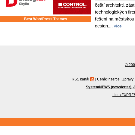
čeští architekti, zás
technologických fir
řešení na městskou i
Best WordPress Themes
design....
více
© 2001
RSS kanál
|
Ceník inzerce
|
Zprávy
SystemNEWS (newsletter):
A
LinuxEXPRES