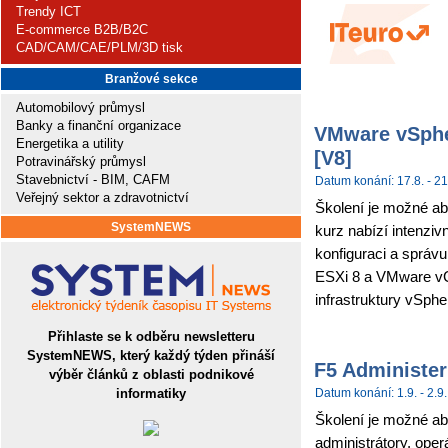
Trendy ICT
E-commerce B2B/B2C
CAD/CAM/CAE/PLM/3D tisk
Branžové sekce
Automobilový průmysl
Banky a finanční organizace
VMware vSpher
Energetika a utility
[V8]
Potravinářský průmysl
Stavebnictví - BIM, CAFM
Datum konání: 17.8. - 21
Veřejný sektor a zdravotnictví
Školení je možné ab
SystemNEWS
kurz nabízí intenziv
konfiguraci a sprá
ESXi 8 a VMware vCe
infrastruktury vSpher
Přihlaste se k odběru newsletteru
SystemNEWS, který každý týden přináší
F5 Administer
výběr článků z oblasti podnikové
informatiky
Datum konání: 1.9. - 2.9.
Školení je možné abs
administrátory, ope