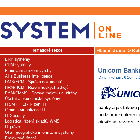
Tematické sekce
Hlavní strana
->
Kal
ERP systémy
CRM systémy
Unicorn Bank
Plánování a řízení výroby
AI a Business Intelligence
Datum konání: 6.10. - 7.
DMS/ECM - Správa dokumentů
HRM/HCM - Řízení lidských zdrojů
EAM/CMMS - Správa majetku a údržby
Účetní a ekonomické systémy
ITSM (ITIL) - Řízení IT
banky a jak takové
Cloud a virtualizace IT
podzimní konferenci
IT Security
Logistika, řízení skladů, WMS
otevřena, rezervujte
IT právo
GIS - geografické informační systémy
Projektové řízení