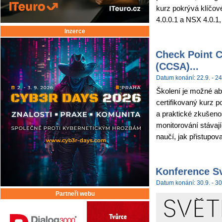
kurz pokrývá klíčov
4.0.0.1 a NSX 4.0.1,
Inzerce
Check Point C
(CCSA)...
Datum konání: 22.9. - 24
Školení je možné abs
certifikovaný kurz p
a praktické zkušenos
monitorování stávají
naučí, jak přistupova
Konference Sv
Datum konání: 30.9. - 30
Partneři webu