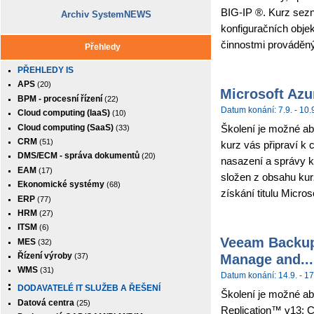
BIG-IP ®. Kurz sez
Archiv SystemNEWS
konfiguračních obje
činnostmi prováděným
Přehledy
PŘEHLEDY IS
APS
(20)
Microsoft Azu
BPM - procesní řízení
(22)
Datum konání: 7.9. - 10.
Cloud computing (IaaS)
(10)
Cloud computing (SaaS)
Školení je možné abs
(33)
CRM
(51)
kurz vás připraví k 
DMS/ECM - správa dokumentů
(20)
nasazení a správy k
EAM
(17)
složen z obsahu kur
Ekonomické systémy
(68)
získání titulu Micros
ERP
(77)
HRM
(27)
ITSM
(6)
Veeam Backup 
MES
(32)
Manage and...
Řízení výroby
(37)
WMS
(31)
Datum konání: 14.9. - 17
DODAVATELÉ IT SLUŽEB A ŘEŠENÍ
Školení je možné ab
Datová centra
(25)
Replication™ v13: C