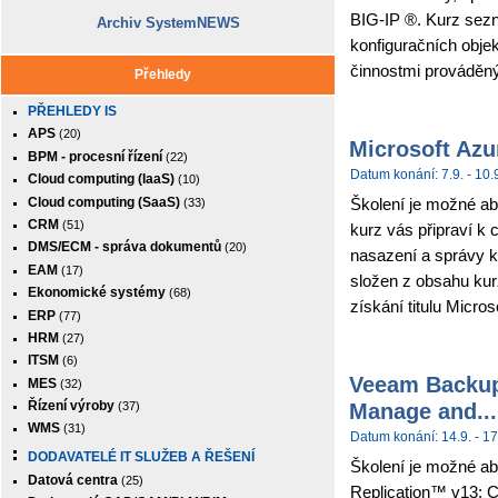
BIG-IP ®. Kurz sez
Archiv SystemNEWS
konfiguračních obje
činnostmi prováděným
Přehledy
PŘEHLEDY IS
APS
(20)
Microsoft Azu
BPM - procesní řízení
(22)
Datum konání: 7.9. - 10.
Cloud computing (IaaS)
(10)
Cloud computing (SaaS)
Školení je možné abs
(33)
CRM
(51)
kurz vás připraví k 
DMS/ECM - správa dokumentů
(20)
nasazení a správy k
EAM
(17)
složen z obsahu kur
Ekonomické systémy
(68)
získání titulu Micros
ERP
(77)
HRM
(27)
ITSM
(6)
Veeam Backup 
MES
(32)
Manage and...
Řízení výroby
(37)
WMS
(31)
Datum konání: 14.9. - 17
DODAVATELÉ IT SLUŽEB A ŘEŠENÍ
Školení je možné ab
Datová centra
(25)
Replication™ v13: C