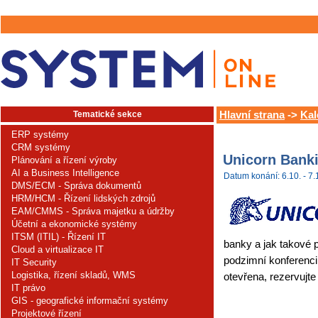
Tematické sekce
Hlavní strana
->
Kal
ERP systémy
CRM systémy
Unicorn Bank
Plánování a řízení výroby
AI a Business Intelligence
Datum konání: 6.10. - 7.
DMS/ECM - Správa dokumentů
HRM/HCM - Řízení lidských zdrojů
EAM/CMMS - Správa majetku a údržby
Účetní a ekonomické systémy
ITSM (ITIL) - Řízení IT
banky a jak takové
Cloud a virtualizace IT
podzimní konferenci
IT Security
Logistika, řízení skladů, WMS
otevřena, rezervujte
IT právo
GIS - geografické informační systémy
Projektové řízení