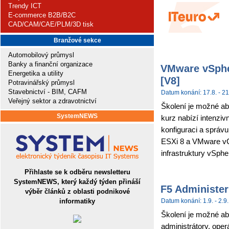
Trendy ICT
E-commerce B2B/B2C
CAD/CAM/CAE/PLM/3D tisk
Branžové sekce
Automobilový průmysl
Banky a finanční organizace
VMware vSpher
Energetika a utility
[V8]
Potravinářský průmysl
Stavebnictví - BIM, CAFM
Datum konání: 17.8. - 21
Veřejný sektor a zdravotnictví
Školení je možné ab
SystemNEWS
kurz nabízí intenziv
konfiguraci a sprá
ESXi 8 a VMware vCe
infrastruktury vSpher
Přihlaste se k odběru newsletteru
SystemNEWS, který každý týden přináší
F5 Administer
výběr článků z oblasti podnikové
informatiky
Datum konání: 1.9. - 2.9.
Školení je možné abs
administrátory, ope