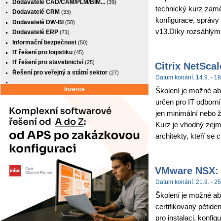
Dodavatelé CAD/CAM/PLM/BIM...
(39)
technický kurz zamě
Dodavatelé CRM
(33)
konfigurace, správy
Dodavatelé DW-BI
(50)
v13.Díky rozsáhlým
Dodavatelé ERP
(71)
Informační bezpečnost
(50)
IT řešení pro logistiku
(45)
IT řešení pro stavebnictví
(25)
Citrix NetSca
Řešení pro veřejný a státní sektor
(27)
Datum konání: 14.9. - 18
Inzerce
Školení je možné abso
určen pro IT odborní
jen minimální nebo 
Kurz je vhodný zejm
architekty, kteří se c
VMware NSX: I
Datum konání: 21.9. - 25
Školení je možné ab
certifikovaný pětide
pro instalaci, konf