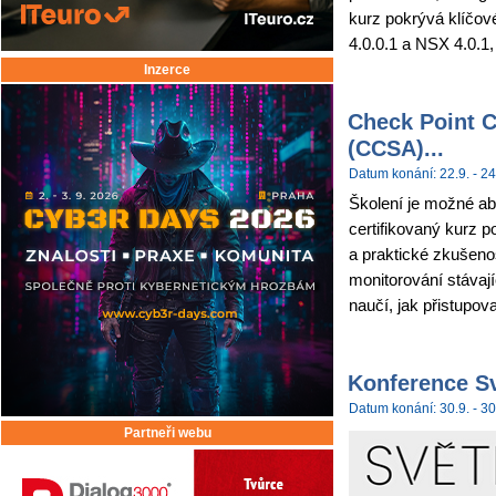
kurz pokrývá klíčov
4.0.0.1 a NSX 4.0.1,
Inzerce
Check Point C
(CCSA)...
Datum konání: 22.9. - 24
Školení je možné abs
certifikovaný kurz p
a praktické zkušenos
monitorování stávají
naučí, jak přistupova
Konference Sv
Datum konání: 30.9. - 30
Partneři webu