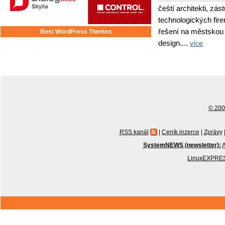
čeští architekti, zás
technologických fir
řešení na městskou i
Best WordPress Themes
design....
více
© 2001
RSS kanál
|
Ceník inzerce
|
Zprávy
SystemNEWS (newsletter):
A
LinuxEXPRES